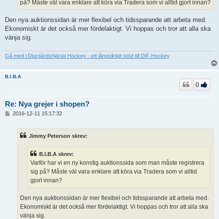
på? Måste väl vara enklare att köra via Tradera som vi alltid gjort innan?
Den nya auktionssidan är mer flexibel och tidssparande att arbeta med.
Ekonomiskt är det också mer fördelaktigt. Vi hoppas och tror att alla ska
vänja sig.
Gå med i Djurgårdshjärtat Hockey - ett långsiktigt stöd till DIF Hockey
B.I.B.A
0
Re: Nya grejer i shopen?
I
2016-12-11 15:17:32
n
l
ä
Jimmy Peterson skrev:
g
g
B.I.B.A skrev:
Varför har vi en ny konstig auktionssida som man måste registrera
sig på? Måste väl vara enklare att köra via Tradera som vi alltid
gjort innan?
Den nya auktionssidan är mer flexibel och tidssparande att arbeta med.
Ekonomiskt är det också mer fördelaktigt. Vi hoppas och tror att alla ska
vänja sig.