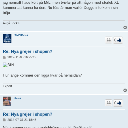
jag normalt hade kört på M/L, men tvivlar på att någon med storlek XL
kommer att kunna ha den. Nu förstår man varför Dogge inte kom i sin
tröja...
Avgå Jocke.
SirDIFalot
0
Re: Nya grejer i shopen?
I
2012-11-05 16:25:19
n
l
ä
g
Hur länge kommer den ligga kvar på hemsidan?
g
Expert.
Hawk
0
Re: Nya grejer i shopen?
I
2014-07-31 21:18:45
n
l
När kommer dom nya matchtröjorna ut till försäljning?