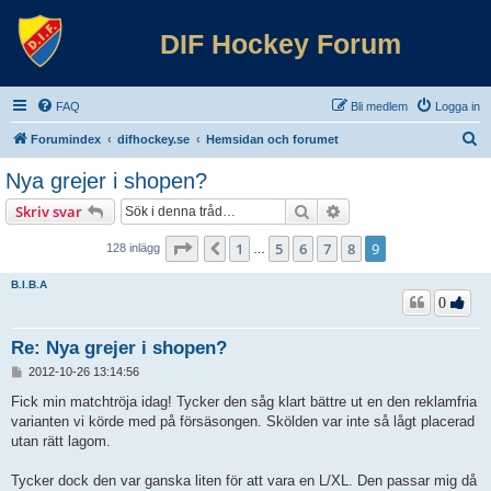
DIF Hockey Forum
FAQ
Bli medlem
Logga in
S
Forumindex
difhockey.se
Hemsidan och forumet
ö
Nya grejer i shopen?
k
Sök
Avancerad sökning
Skriv svar
Sida
9
av
9
1
5
6
7
8
9
Föregående
128 inlägg
…
B.I.B.A
0
Re: Nya grejer i shopen?
I
2012-10-26 13:14:56
n
l
Fick min matchtröja idag! Tycker den såg klart bättre ut en den reklamfria
ä
varianten vi körde med på försäsongen. Skölden var inte så lågt placerad
g
utan rätt lagom.
g
Tycker dock den var ganska liten för att vara en L/XL. Den passar mig då