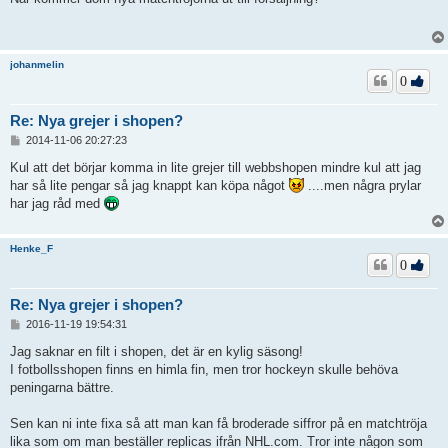
ä
g
g
johanmelin
0
Re: Nya grejer i shopen?
I
2014-11-06 20:27:23
n
l
Kul att det börjar komma in lite grejer till webbshopen mindre kul att jag
ä
har så lite pengar så jag knappt kan köpa något
....men några prylar
g
har jag råd med
g
Henke_F
0
Re: Nya grejer i shopen?
I
2016-11-19 19:54:31
n
l
Jag saknar en filt i shopen, det är en kylig säsong!
ä
I fotbollsshopen finns en himla fin, men tror hockeyn skulle behöva
g
peningarna bättre.
g
Sen kan ni inte fixa så att man kan få broderade siffror på en matchtröja
lika som om man beställer replicas ifrån NHL.com. Tror inte någon som