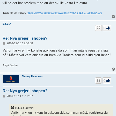
vill ha det har problem med att det skulle kosta lite extra.
Tack för allt Tellan.
https://www.youtube.com/watch?v=VSYY4LB ... &index=109
B.I.B.A
0
Re: Nya grejer i shopen?
I
2016-12-10 19:36:58
n
l
Varför har vi en ny konstig auktionssida som man måste registrera sig
ä
på? Måste väl vara enklare att köra via Tradera som vi alltid gjort innan?
g
g
Avgå Jocke.
Jimmy Peterson
0
Re: Nya grejer i shopen?
I
2016-12-11 12:32:37
n
l
ä
B.I.B.A skrev:
g
Varför har vi en ny konstig auktionssida som man måste registrera sig
g