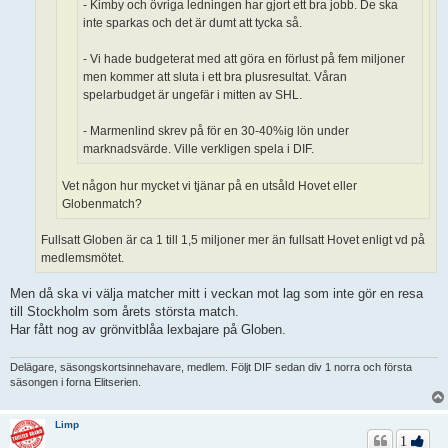
- Kimby och övriga ledningen har gjort ett bra jobb. De ska
inte sparkas och det är dumt att tycka så.
- Vi hade budgeterat med att göra en förlust på fem miljoner
men kommer att sluta i ett bra plusresultat. Våran
spelarbudget är ungefär i mitten av SHL.
- Marmenlind skrev på för en 30-40%ig lön under
marknadsvärde. Ville verkligen spela i DIF.
Vet någon hur mycket vi tjänar på en utsåld Hovet eller
Globenmatch?
Fullsatt Globen är ca 1 till 1,5 miljoner mer än fullsatt Hovet enligt vd på
medlemsmötet.
Men då ska vi välja matcher mitt i veckan mot lag som inte gör en resa
till Stockholm som årets största match.
Har fått nog av grönvitblåa lexbajare på Globen.
Delägare, säsongskortsinnehavare, medlem. Följt DIF sedan div 1 norra och första
säsongen i forna Elitserien.
Limp
1