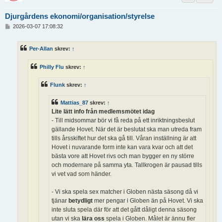
Djurgårdens ekonomi/organisation/styrelse
I
2026-03-07 17:08:32
n
l
ä
Per-Allan
skrev:
↑
g
g
Philly Flu
skrev:
↑
Flunk
skrev:
↑
Mattias_87
skrev:
↑
Lite lätt info från medlemsmötet idag
- Till midsommar bör vi få reda på ett inriktningsbeslut
gällande Hovet. När det är beslutat ska man utreda fram
tills årsskiftet hur det ska gå till. Våran inställning är att
Hovet i nuvarande form inte kan vara kvar och att det
bästa vore att Hovet rivs och man bygger en ny större
och modernare på samma yta. Tallkrogen är pausad tills
vi vet vad som händer.
- Vi ska spela sex matcher i Globen nästa säsong då vi
tjänar
betydligt
mer pengar i Globen än på Hovet. Vi ska
inte sluta spela där för att det gått dåligt denna säsong
utan vi ska
lära oss
spela i Globen. Målet är ännu fler