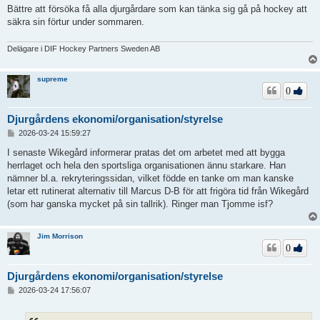
Bättre att försöka få alla djurgårdare som kan tänka sig gå på hockey att
säkra sin förtur under sommaren.
Delägare i DIF Hockey Partners Sweden AB
supreme
0
Djurgårdens ekonomi/organisation/styrelse
I
2026-03-24 15:59:27
n
l
I senaste Wikegård informerar pratas det om arbetet med att bygga
ä
herrlaget och hela den sportsliga organisationen ännu starkare. Han
g
nämner bl.a. rekryteringssidan, vilket födde en tanke om man kanske
g
letar ett rutinerat alternativ till Marcus D-B för att frigöra tid från Wikegård
(som har ganska mycket på sin tallrik). Ringer man Tjomme isf?
Jim Morrison
0
Djurgårdens ekonomi/organisation/styrelse
I
2026-03-24 17:56:07
n
l
ä