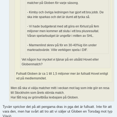
matcher på Globen för varje säsong.
- Kimby och övriga ledningen har gjort ett bra jobb. De
ska inte sparkas och det är dumt att tycka så.
- Vi hade budgeterat med att göra en förlust på fem
miljoner men kommer att sluta i ett bra plusresultat.
Våran spelarbudget är ungefär i mitten av SHL.
- Marmenlind skrev på för en 30-40%ig lön under
marknadsvärde. Ville verkligen spela i DIF.
Vet någon hur mycket vi tjänar på en utsåld Hovet eller
Globenmatch?
Fullsatt Globen är ca 1 till 1,5 miljoner mer än fullsatt Hovet enligt
vd på medlemsmötet.
Men då ska vi välja matcher mitt i veckan mot lag som inte gör en resa
till Stockholm som årets största match.
Har fått nog av grönvitblåa lexbajare på Globen.
Tyvärr spricker det på att pengarna dras in pga det är fullsatt. Inte för att
vara den, men har svårt att tro att vi säljer ut Globen en Torsdag mot typ
Växjö.