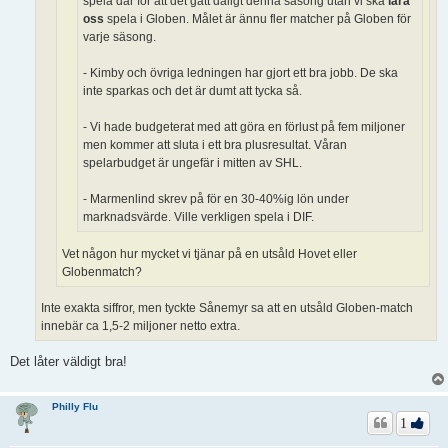
spela där för att det gått dåligt denna säsong utan vi ska
lära
oss
spela i Globen. Målet är ännu fler matcher på Globen för
varje säsong.
- Kimby och övriga ledningen har gjort ett bra jobb. De ska
inte sparkas och det är dumt att tycka så.
- Vi hade budgeterat med att göra en förlust på fem miljoner
men kommer att sluta i ett bra plusresultat. Våran
spelarbudget är ungefär i mitten av SHL.
- Marmenlind skrev på för en 30-40%ig lön under
marknadsvärde. Ville verkligen spela i DIF.
Vet någon hur mycket vi tjänar på en utsåld Hovet eller
Globenmatch?
Inte exakta siffror, men tyckte Sånemyr sa att en utsåld Globen-match
innebär ca 1,5-2 miljoner netto extra.
Det låter väldigt bra!
Philly Flu
1