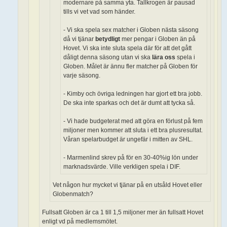
modernare på samma yta. Tallkrogen är pausad
tills vi vet vad som händer.
- Vi ska spela sex matcher i Globen nästa säsong
då vi tjänar
betydligt
mer pengar i Globen än på
Hovet. Vi ska inte sluta spela där för att det gått
dåligt denna säsong utan vi ska
lära oss
spela i
Globen. Målet är ännu fler matcher på Globen för
varje säsong.
- Kimby och övriga ledningen har gjort ett bra jobb.
De ska inte sparkas och det är dumt att tycka så.
- Vi hade budgeterat med att göra en förlust på fem
miljoner men kommer att sluta i ett bra plusresultat.
Våran spelarbudget är ungefär i mitten av SHL.
- Marmenlind skrev på för en 30-40%ig lön under
marknadsvärde. Ville verkligen spela i DIF.
Vet någon hur mycket vi tjänar på en utsåld Hovet eller
Globenmatch?
Fullsatt Globen är ca 1 till 1,5 miljoner mer än fullsatt Hovet
enligt vd på medlemsmötet.