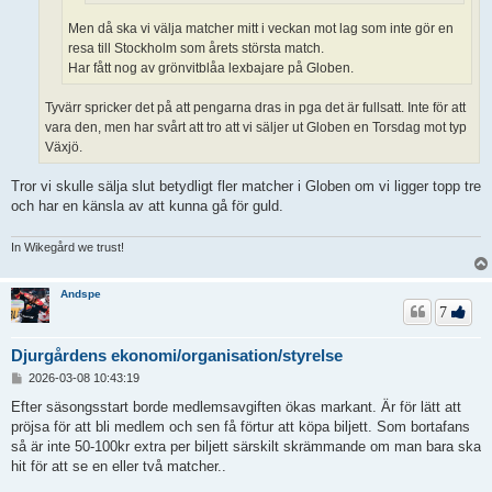
Men då ska vi välja matcher mitt i veckan mot lag som inte gör en
resa till Stockholm som årets största match.
Har fått nog av grönvitblåa lexbajare på Globen.
Tyvärr spricker det på att pengarna dras in pga det är fullsatt. Inte för att
vara den, men har svårt att tro att vi säljer ut Globen en Torsdag mot typ
Växjö.
Tror vi skulle sälja slut betydligt fler matcher i Globen om vi ligger topp tre
och har en känsla av att kunna gå för guld.
In Wikegård we trust!
Andspe
7
Djurgårdens ekonomi/organisation/styrelse
I
2026-03-08 10:43:19
n
l
Efter säsongsstart borde medlemsavgiften ökas markant. Är för lätt att
ä
pröjsa för att bli medlem och sen få förtur att köpa biljett. Som bortafans
g
så är inte 50-100kr extra per biljett särskilt skrämmande om man bara ska
g
hit för att se en eller två matcher..