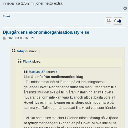
innebär ca 1,5-2 miljoner netto extra.
Flunk
0
Djurgårdens ekonomi/organisation/styrelse
I
2026-03-06 16:51:16
n
l
ä
tobijoh
skrev:
↑
g
g
Flunk
skrev:
↑
Mattias_87
skrev:
↑
Lite lätt info från medlemsmötet idag
- Till midsommar bör vi få reda på ett inriktningsbeslut
gällande Hovet. När det är beslutat ska man utreda fram tills
årsskiftet hur det ska gå till. Våran inställning är att Hovet i
nuvarande form inte kan vara kvar och att det bästa vore att
Hovet rivs och man bygger en ny större och modernare på
samma yta. Tallkrogen är pausad tills vi vet vad som händer.
- Vi ska spela sex matcher i Globen nästa säsong då vi tjänar
betydligt
mer pengar i Globen än på Hovet. Vi ska inte sluta