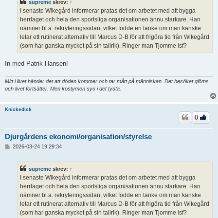
supreme
skrev:
↑
g
I senaste Wikegård informerar pratas det om arbetet med att bygga
g
herrlaget och hela den sportsliga organisationen ännu starkare. Han
nämner bl.a. rekryteringssidan, vilket födde en tanke om man kanske
letar ett rutinerat alternativ till Marcus D-B för att frigöra tid från Wikegård
(som har ganska mycket på sin tallrik). Ringer man Tjomme isf?
In med Patrik Hansen!
Mitt i livet händer det att döden kommer och tar mått på människan. Det besöket glöms
och livet fortsätter. Men kostymen sys i det tysta.
Knickedick
0
Djurgårdens ekonomi/organisation/styrelse
I
2026-03-24 19:29:34
n
l
ä
supreme
skrev:
↑
g
I senaste Wikegård informerar pratas det om arbetet med att bygga
g
herrlaget och hela den sportsliga organisationen ännu starkare. Han
nämner bl.a. rekryteringssidan, vilket födde en tanke om man kanske
letar ett rutinerat alternativ till Marcus D-B för att frigöra tid från Wikegård
(som har ganska mycket på sin tallrik). Ringer man Tjomme isf?