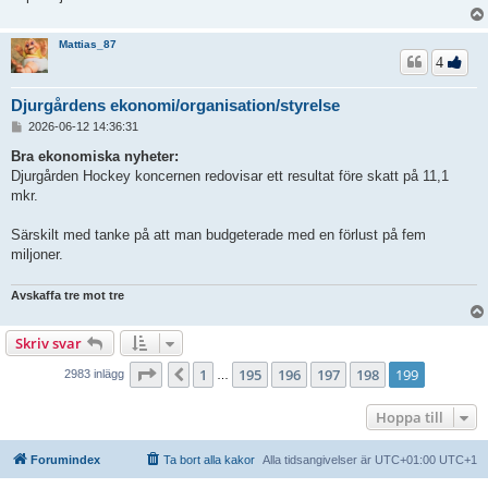
Mattias_87
4
Djurgårdens ekonomi/organisation/styrelse
I
2026-06-12 14:36:31
n
l
Bra ekonomiska nyheter:
ä
Djurgården Hockey koncernen redovisar ett resultat före skatt på 11,1
g
mkr.
g
Särskilt med tanke på att man budgeterade med en förlust på fem
miljoner.
Avskaffa tre mot tre
Skriv svar
Sida
199
av
199
1
195
196
197
198
199
Föregående
2983 inlägg
…
Hoppa till
Forumindex
Ta bort alla kakor
Alla tidsangivelser är UTC+01:00 UTC+1