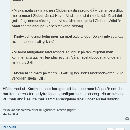
händer.
- Vi ska spela sex matcher i Globen nästa säsong då vi tjänar
betydligt
mer pengar i Globen än på Hovet. Vi ska inte sluta spela där för att det
gått dåligt denna säsong utan vi ska
lära oss
spela i Globen. Målet är
ännu fler matcher på Globen för varje säsong.
- Kimby och övriga ledningen har gjort ett bra jobb. De ska inte sparkas
och det är dumt att tycka så.
- Vi hade budgeterat med att göra en förlust på fem miljoner men
kommer att sluta i ett bra plusresultat. Våran spelarbudget är ungefär i
mitten av SHL.
- Marmenlind skrev på för en 30-40%ig lön under marknadsvärde. Ville
verkligen spela i DIF.
Håller med att Kimby och co har gjort ett bra jobb men frågan är om de
har kompetens för att lyfta lagen ytterligare nästa säsong. Nästa säsong
vill man ändå se lite mer sammanhängande spel under en hel säsong.
"98% av alla svenskar är djurgårdare, resten ljuger"
-Rolle Stoltz
Per-Allan