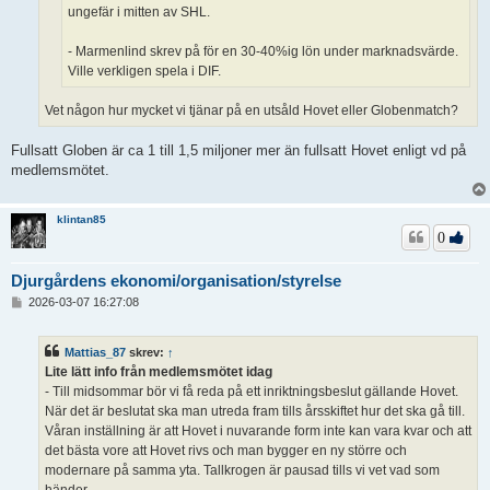
ungefär i mitten av SHL.
- Marmenlind skrev på för en 30-40%ig lön under marknadsvärde.
Ville verkligen spela i DIF.
Vet någon hur mycket vi tjänar på en utsåld Hovet eller Globenmatch?
Fullsatt Globen är ca 1 till 1,5 miljoner mer än fullsatt Hovet enligt vd på
medlemsmötet.
klintan85
0
Djurgårdens ekonomi/organisation/styrelse
I
2026-03-07 16:27:08
n
l
ä
Mattias_87
skrev:
↑
g
Lite lätt info från medlemsmötet idag
g
- Till midsommar bör vi få reda på ett inriktningsbeslut gällande Hovet.
När det är beslutat ska man utreda fram tills årsskiftet hur det ska gå till.
Våran inställning är att Hovet i nuvarande form inte kan vara kvar och att
det bästa vore att Hovet rivs och man bygger en ny större och
modernare på samma yta. Tallkrogen är pausad tills vi vet vad som