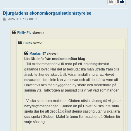
0
Djurgårdens ekonomi/organisation/styrelse
I
2026-03-07 17:00:52
n
l
ä
Philly Flu
skrev:
↑
g
g
Flunk
skrev:
↑
Mattias_87
skrev:
↑
Lite lätt info från medlemsmötet idag
- Till midsommar bör vi få reda på ett inriktningsbeslut
gällande Hovet. När det är beslutat ska man utreda fram tills
årsskiftet hur det ska gå till. Våran inställning är att Hovet i
nuvarande form inte kan vara kvar och att det bästa vore att
Hovet rivs och man bygger en ny större och modernare på
samma yta. Tallkrogen är pausad tills vi vet vad som händer.
- Vi ska spela sex matcher i Globen nästa säsong då vi tjänar
betydligt
mer pengar i Globen än på Hovet. Vi ska inte sluta
spela där för att det gått dåligt denna säsong utan vi ska
lära
oss
spela i Globen. Målet är ännu fler matcher på Globen för
varje säsong.