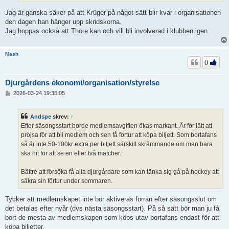
Jag är ganska säker på att Krüger på något sätt blir kvar i organisationen
den dagen han hänger upp skridskorna.
Jag hoppas också att Thore kan och vill bli involverad i klubben igen.
Mash
0
Djurgårdens ekonomi/organisation/styrelse
I
2026-03-24 19:35:05
n
l
ä
Andspe
skrev:
↑
g
Efter säsongsstart borde medlemsavgiften ökas markant. Är för lätt att
g
pröjsa för att bli medlem och sen få förtur att köpa biljett. Som bortafans
så är inte 50-100kr extra per biljett särskilt skrämmande om man bara
ska hit för att se en eller två matcher..
Bättre att försöka få alla djurgårdare som kan tänka sig gå på hockey att
säkra sin förtur under sommaren.
Tycker att medlemskapet inte bör aktiveras förrän efter säsongsslut om
det betalas efter nyår (dvs nästa säsongsstart). På så sätt bör man ju få
bort de mesta av medlemskapen som köps utav bortafans endast för att
köpa biljetter.