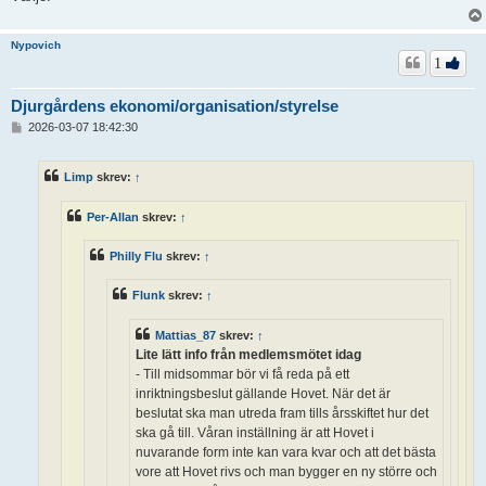
Nypovich
1
Djurgårdens ekonomi/organisation/styrelse
I
2026-03-07 18:42:30
n
l
ä
Limp
skrev:
↑
g
g
Per-Allan
skrev:
↑
Philly Flu
skrev:
↑
Flunk
skrev:
↑
Mattias_87
skrev:
↑
Lite lätt info från medlemsmötet idag
- Till midsommar bör vi få reda på ett
inriktningsbeslut gällande Hovet. När det är
beslutat ska man utreda fram tills årsskiftet hur det
ska gå till. Våran inställning är att Hovet i
nuvarande form inte kan vara kvar och att det bästa
vore att Hovet rivs och man bygger en ny större och