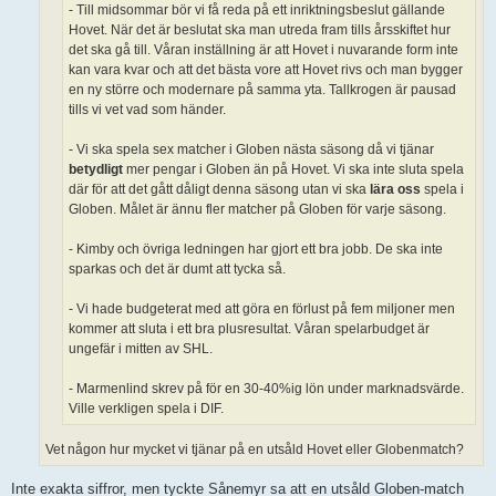
- Till midsommar bör vi få reda på ett inriktningsbeslut gällande
Hovet. När det är beslutat ska man utreda fram tills årsskiftet hur
det ska gå till. Våran inställning är att Hovet i nuvarande form inte
kan vara kvar och att det bästa vore att Hovet rivs och man bygger
en ny större och modernare på samma yta. Tallkrogen är pausad
tills vi vet vad som händer.
- Vi ska spela sex matcher i Globen nästa säsong då vi tjänar
betydligt
mer pengar i Globen än på Hovet. Vi ska inte sluta spela
där för att det gått dåligt denna säsong utan vi ska
lära oss
spela i
Globen. Målet är ännu fler matcher på Globen för varje säsong.
- Kimby och övriga ledningen har gjort ett bra jobb. De ska inte
sparkas och det är dumt att tycka så.
- Vi hade budgeterat med att göra en förlust på fem miljoner men
kommer att sluta i ett bra plusresultat. Våran spelarbudget är
ungefär i mitten av SHL.
- Marmenlind skrev på för en 30-40%ig lön under marknadsvärde.
Ville verkligen spela i DIF.
Vet någon hur mycket vi tjänar på en utsåld Hovet eller Globenmatch?
Inte exakta siffror, men tyckte Sånemyr sa att en utsåld Globen-match