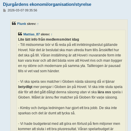
Djurgårdens ekonomi/organisation/styrelse
I
2026-03-07 09:35:56
n
l
ä
Flunk
skrev:
↑
g
g
Mattias_87
skrev:
↑
Lite lätt info från medlemsmötet idag
- Till midsommar bör vi få reda på ett inriktningsbeslut gällande
Hovet. När det är beslutat ska man utreda fram tills årsskiftet hur
det ska gå till. Våran inställning är att Hovet i nuvarande form inte
kan vara kvar och att det bästa vore att Hovet rivs och man bygger
en ny större och modernare på samma yta. Tallkrogen är pausad
tills vi vet vad som händer.
- Vi ska spela sex matcher i Globen nästa säsong då vi tjänar
betydligt
mer pengar i Globen än på Hovet. Vi ska inte sluta spela
där för att det gått dåligt denna säsong utan vi ska
lära oss
spela i
Globen. Målet är ännu fler matcher på Globen för varje säsong.
- Kimby och övriga ledningen har gjort ett bra jobb. De ska inte
sparkas och det är dumt att tycka så.
- Vi hade budgeterat med att göra en förlust på fem miljoner men
kommer att sluta i ett bra plusresultat. Våran spelarbudget är