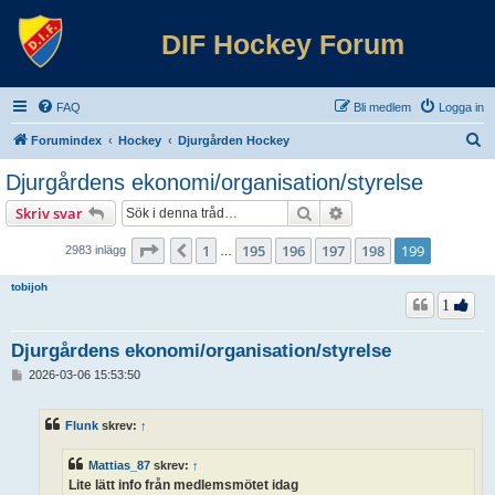
DIF Hockey Forum
FAQ
Bli medlem
Logga in
S
Forumindex
Hockey
Djurgården Hockey
ö
Djurgårdens ekonomi/organisation/styrelse
k
Sök
Avancerad sökning
Skriv svar
Sida
199
av
199
1
195
196
197
198
199
Föregående
2983 inlägg
…
tobijoh
1
Djurgårdens ekonomi/organisation/styrelse
I
2026-03-06 15:53:50
n
l
ä
Flunk
skrev:
↑
g
g
Mattias_87
skrev:
↑
Lite lätt info från medlemsmötet idag