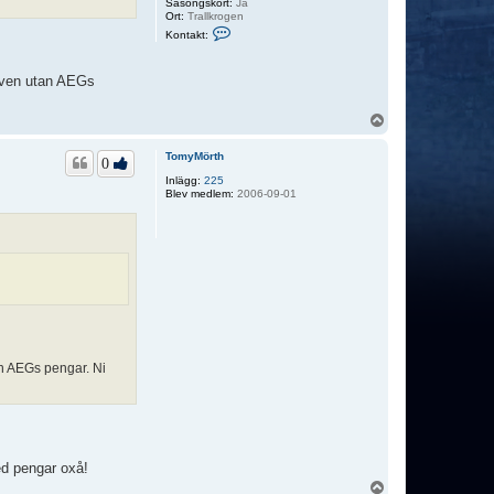
Säsongskort:
Ja
Ort:
Trallkrogen
K
Kontakt:
o
n
t
l även utan AEGs
a
k
t
U
a
p
D
i
p
TomyMörth
f
0
f
Inlägg:
225
e
Blev medlem:
2006-09-01
8
9
tan AEGs pengar. Ni
ed pengar oxå!
U