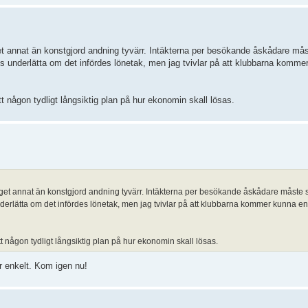
nget annat än konstgjord andning tyvärr. Intäkterna per besökande åskådare måst
tvis underlätta om det infördes lönetak, men jag tvivlar på att klubbarna kom
tt någon tydligt långsiktig plan på hur ekonomin skall lösas.
 inget annat än konstgjord andning tyvärr. Intäkterna per besökande åskådare måste s
 underlätta om det infördes lönetak, men jag tvivlar på att klubbarna kommer kunna 
ett någon tydligt långsiktig plan på hur ekonomin skall lösas.
är enkelt. Kom igen nu!