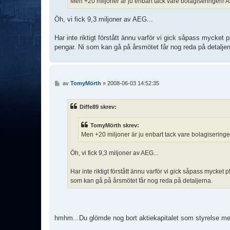
Men +20 miljoner är ju enbart tack vare bolagiseringen! 
g
Öh, vi fick 9,3 miljoner av AEG...
Har inte riktigt förstått ännu varför vi gick såpass mycket
pengar. Ni som kan gå på årsmötet får nog reda på detaljer
I
av
TomyMörth
»
2008-06-03 14:52:35
n
l
ä
Diffe89 skrev:
g
g
TomyMörth skrev:
Men +20 miljoner är ju enbart tack vare bolagisering
Öh, vi fick 9,3 miljoner av AEG...
Har inte riktigt förstått ännu varför vi gick såpass mycket
som kan gå på årsmötet får nog reda på detaljerna.
hmhm...Du glömde nog bort aktiekapitalet som styrelse med