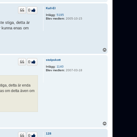
p
p
Kall-El
0
Inlägg:
5195
Blev medlem:
2005-10-15
e stiga, detta är
mer kunna enas om
U
p
p
stolpskott
0
Inlägg:
1140
Blev medlem:
2007-03-18
tiga, detta är enda
enas om detta även om
U
p
p
128
0