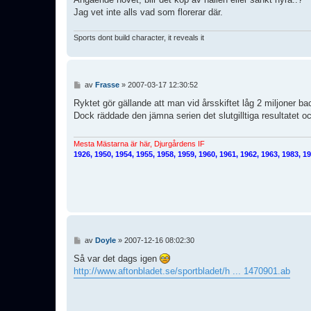
Jag vet inte alls vad som florerar där.
Sports dont build character, it reveals it
I
av
Frasse
»
2007-03-17 12:30:52
n
l
Ryktet gör gällande att man vid årsskiftet låg 2 miljoner b
ä
Dock räddade den jämna serien det slutgilltiga resultatet o
g
g
Mesta Mästarna är här, Djurgårdens IF
1926, 1950, 1954, 1955, 1958, 1959, 1960, 1961, 1962, 1963, 1983, 1
I
av
Doyle
»
2007-12-16 08:02:30
n
l
Så var det dags igen
ä
http://www.aftonbladet.se/sportbladet/h ... 1470901.ab
g
g