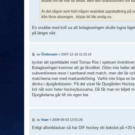
tillfälle om de inte får betalt. Men den diskussionen hör 
Är det någon som hört någon realistisk uppskattning på va
från förra säsongen.. börjar bli lite orolig nu.
En snubbe med koll sa att bolagiseringen skulle lugna läget
på längre sikt.
I
av
Örebroarn
»
2007-12-16 11:15:19
n
l
tycker att sportbladet med Tomas Ros i spetsen överdriver
ä
Bolagiseringen kommer att ge likviditet. Glöm inte heller
g
subventionera resor i samband med match, men det lär ocks
g
matcherna mer med markandsföring. Varför inte köpa en bar
dricka i djurgårdsbaren. På det viset får Djurgården Hockey 
kör nåt som heter hockeybussarna. Då får man en biljett m
Djurgårdarna går till sin egen bar.
I
av
foan
»
2008-06-03 13:01:26
n
l
Enligt aftonblaskan så har DIF hockey ett bokslut på +20 m
ä
g