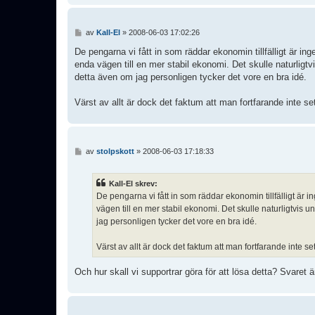
I
av
Kall-El
»
2008-06-03 17:02:26
n
l
De pengarna vi fått in som räddar ekonomin tillfälligt är i
ä
enda vägen till en mer stabil ekonomi. Det skulle naturlig
g
detta även om jag personligen tycker det vore en bra idé.
g
Värst av allt är dock det faktum att man fortfarande inte se
I
av
stolpskott
»
2008-06-03 17:18:33
n
l
ä
Kall-El skrev:
g
De pengarna vi fått in som räddar ekonomin tillfälligt är
g
vägen till en mer stabil ekonomi. Det skulle naturligtvis
jag personligen tycker det vore en bra idé.
Värst av allt är dock det faktum att man fortfarande inte s
Och hur skall vi supportrar göra för att lösa detta? Svaret 