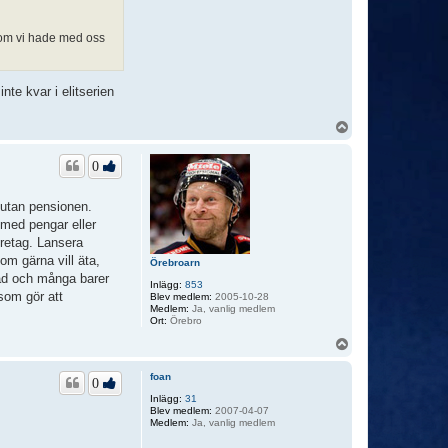
 som vi hade med oss
te kvar i elitserien
U
p
p
0
 utan pensionen.
 med pengar eller
retag. Lansera
m gärna vill äta,
Örebroarn
stad och många barer
Inlägg:
853
som gör att
Blev medlem:
2005-10-28
Medlem:
Ja, vanlig medlem
Ort:
Örebro
U
p
p
foan
0
Inlägg:
31
Blev medlem:
2007-04-07
Medlem:
Ja, vanlig medlem