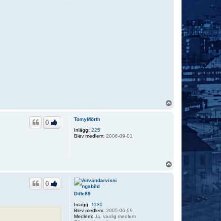
U
p
p
TomyMörth
0
Inlägg:
225
Blev medlem:
2006-09-01
U
p
p
0
Diffe89
Inlägg:
1130
Blev medlem:
2005-06-09
Medlem:
Ja, vanlig medlem