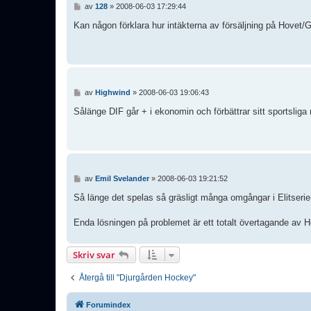
I
av
128
»
2008-06-03 17:29:44
n
l
Kan någon förklara hur intäkterna av försäljning på Hovet/
ä
g
g
I
av
Highwind
»
2008-06-03 19:06:43
n
l
Sålänge DIF går + i ekonomin och förbättrar sitt sportsliga
ä
g
g
I
av
Emil Svelander
»
2008-06-03 19:21:52
n
l
Så länge det spelas så gräsligt många omgångar i Elitseri
ä
g
Enda lösningen på problemet är ett totalt övertagande av H
g
Skriv svar
Återgå till "Djurgården Hockey"
Forumindex