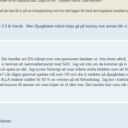
kanske till en separat tråd. Dags för en "Truppen 08/09" tråd kanske?
d de kan få in på en bolagisering och hur det ligger till med det negativa resultat
 2-3 år framåt.. Men Djurgårdare måste börja gå på hockey mer annars blir vi in
. Det handlar om EN månad som inte pensionen betalats ut. Inte lönen alltså,
 att vi tecknat ett sammarbetsavtal med SAS. Jag vet inte om de kommer gå in
å spara en del. Jag tycker förövrigt att man måste sköta klubben som ett fö
? Låt någon gammal spelare stå som VD och dra in intäkter på djurgårdare so
ALLA intäkter istället för 50 % av vinsten på ett förlustbolag. Jag bor i karl
ed bussen till arenan om man köper en öl eller mer. Det kanske kan vara nåt 
iljoner.