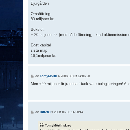
Djurgården
g
Omsättning:
80 miljoner kr.
Bokslut:
+ 20 miljoner kr. (med både förening, riktad aktieemission
Eget kapital
sista maj:
16,1miljoner kr.
I
av
TomyMörth
»
2008-06-03 14:06:20
n
l
Men +20 miljoner är ju enbart tack vare bolagiseringen! An
ä
g
g
I
av
Diffe89
»
2008-06-03 14:50:44
n
l
ä
TomyMörth skrev:
g