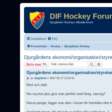
DIF Hockey Foru
Djurgården Hockeys officiella forum
Snabblänkar
FAQ
Forumindex
Hockey
Djurgården Hockey
Djurgårdens ekonomi/organisation/styre
Sök
Avance
Skriv svar
Djurgårdens ekonomi/organisation/styrels
I
av
slagskott
»
2007-03-17 11:53:41
n
l
Rent och slätt:
ä
g
Hur mycket plus gick man jämfört med föreg. säsong?
g
Dessa pengar, lägger man dem i kistan för framtiden eller
Angående hovet, blir det köp av hallen eller sänkt hyra..?