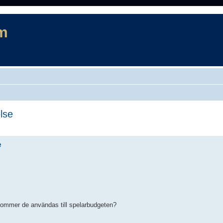
m
lse
rad sökning
e
 kommer de användas till spelarbudgeten?