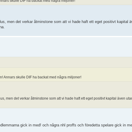
Annars skulle DIF ha backat med några miljoner!
 plus, men det verkar åtminstone som att vi hade haft ett eget positivt kapita
na.
en! Annars skulle DIF ha backat med några miljoner!
 plus, men det verkar åtminstone som att vi hade haft ett eget positivt kapital även u
lemmarna gick in med! och några nhl proffs och föredetta spelare gick in m