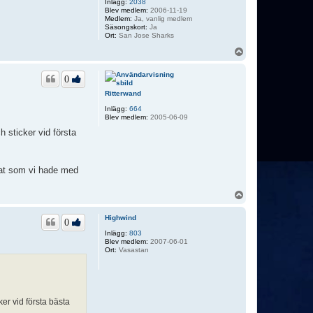
Inlägg:
2038
Blev medlem:
2006-11-19
Medlem:
Ja, vanlig medlem
Säsongskort:
Ja
Ort:
San Jose Sharks
U
p
p
0
Ritterwand
Inlägg:
664
Blev medlem:
2005-06-09
ch sticker vid första
ltat som vi hade med
U
p
p
Highwind
0
Inlägg:
803
Blev medlem:
2007-06-01
Ort:
Vasastan
ker vid första bästa