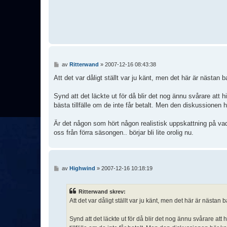
I
av
Ritterwand
»
2007-12-16 08:43:38
n
l
Att det var dåligt ställt var ju känt, men det här är nästan b
ä
g
Synd att det läckte ut för då blir det nog ännu svårare att hi
g
bästa tillfälle om de inte får betalt. Men den diskussionen 
Är det någon som hört någon realistisk uppskattning på vad 
oss från förra säsongen.. börjar bli lite orolig nu.
I
av
Highwind
»
2007-12-16 10:18:19
n
l
ä
Ritterwand skrev:
g
Att det var dåligt ställt var ju känt, men det här är nästan b
g
Synd att det läckte ut för då blir det nog ännu svårare att h