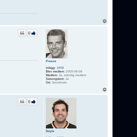
U
p
p
0
Frasse
Inlägg:
1856
Blev medlem:
2005-06-09
Medlem:
Ja, ständig medlem
Säsongskort:
Ja
Ort:
Stockholm
U
p
p
0
Doyle