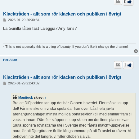
0
Klacktråden - allt som rör klacken och publiken i övrigt
I
2026-01-29 20:30:34
n
l
La Gunilla låten fast Laleggia? Any fans?
ä
g
g
- This is not a penalty this is a thing of beauty. If you don't like it change the channel.
Per-Allan
1
Klacktråden - allt som rör klacken och publiken i övrigt
I
2026-01-29 21:43:02
n
l
ä
Manijock
skrev:
↑
g
Bra att DIFpodden tar upp det här Globen-haveriet. Fler måste ta upp
g
det! Får inte ske om vi ska spela där framöver. Lås hela jävla
arenan(undantaget minsta möjliga bortasektion) till medlemmar fram till
veckan innan. Därefter släpper ni upp skiten om det finns platser kvar.
Sluta sponsra rövhattarna ute i Sverige med "årets match"-upplevelse,
bara för att Djurgårdare är lite långsammare på att få arslet ur röven. Vi
behöver inte det längre, vi fyller Globen själva.