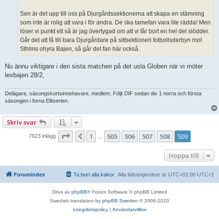
Sen är det upp till oss på Djurgårdssektionerna att skapa en stämning
som inte är rolig att vara i för andra. De ska tamefan vara lite rädda! Men
löser vi punkt ett så är jag övertygad om att vi får bort en hel del slödder.
Går det att få till bara Djurgårdare på sittsektioneri fotbollsderbyn mot
Sthlms ohyra Bajen, så går det fan här också.
Nu ännu viktigare i den sista matchen på det usla Globen när vi möter
lexbajen 28/2,
Delägare, säsongskortsinnehavare, medlem. Följt DIF sedan div 1 norra och första
säsongen i forna Elitserien.
Skriv svar
Sida
509
av
509
1
505
506
507
508
509
Föregående
7623 inlägg
…
Hoppa till
Forumindex
Ta bort alla kakor
Alla tidsangivelser är UTC+01:00 UTC+1
Drivs av
phpBB
® Forum Software © phpBB Limited
Swedish translation by
phpBB Sweden
© 2006-2020
Integritetspolicy
|
Användarvillkor