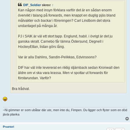
DIF_Soldier
skrev:
↑
Kan någon med insyn förklara varför det är en sådan enorm
övervikt i talang på forwards, men knappt en duglig pjäs bland
målvakter och backar i föreningen? Carl Lindbom det stora
undantaget på många år.
PJ i SAIK är väl ett stort tapp. Englund, habil. i övrigt är det ju
ganska skralt. Carnebo får lämna Östersund, Degnell i
HockeyEttan, listan görs lång.
Var är alla Dahlins, Sandin-Pelikkas, Edvinssons?
DIF har väl inte levererat en riktig stjärnback sedan Kronwall den
äldre om vi ska vara krassa. Men vi spottar ut forwards för
förstarundan. Varför?
Bra trådval.
–Ni gömmer er som ubåtar där ute, men inte du, Fimpen. Du ligger och flyter som en död
jävla planka
Praetori