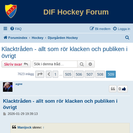
DIF Hockey Forum
FAQ
Bli medlem
Logga in
S
Forumindex
Hockey
Djurgården Hockey
ö
Klacktråden - allt som rör klacken och publiken i
k
övrigt
Sök
Avancerad sökning
Skriv svar
Sida
509
av
509
1
505
506
507
508
509
Föregående
7623 inlägg
…
agne
0
Klacktråden - allt som rör klacken och publiken i
övrigt
I
2026-01-29 19:39:13
n
l
ä
Manijock
skrev:
↑
g
g