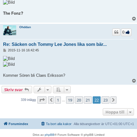
The Fonz?
Ohddan
0
Re: Säcken och Tommy Lee Jones lika som bär...
I
2015-11-16 16:42:45
n
l
ä
g
g
Kommer Sören bli Claes Eriksson?
Skriv svar
Sida
22
av
23
1
19
20
21
22
23
Föregående
Nästa
339 inlägg
…
Hoppa till
Forumindex
Ta bort alla kakor
Alla tidsangivelser är UTC+01:00 UTC+1
Drivs av
phpBB
® Forum Software © phpBB Limited