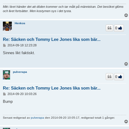
Mitt i livet händer det att döden kommer och tar mått på människan. Det besöket glöms
och livet fortsätter. Men kostymen sys i det tysta.
Henkos
0
Re: Säcken och Tommy Lee Jones lika som bär...
I
2014-09-18 12:23:28
n
l
Sinnes likt faktiskt.
ä
g
g
pulverapa
0
Re: Säcken och Tommy Lee Jones lika som bär...
I
2014-09-20 10:03:26
n
l
Bump
ä
g
g
Senast redigerad av
pulverapa
den 2014-09-20 10:05:17, redigerad totalt 1 gånger.