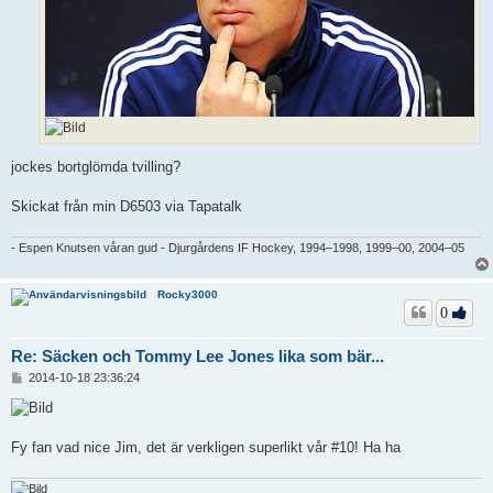
jockes bortglömda tvilling?
Skickat från min D6503 via Tapatalk
- Espen Knutsen våran gud - Djurgårdens IF Hockey, 1994–1998, 1999–00, 2004–05
Rocky3000
0
Re: Säcken och Tommy Lee Jones lika som bär...
I
2014-10-18 23:36:24
n
l
ä
g
Fy fan vad nice Jim, det är verkligen superlikt vår #10! Ha ha
g