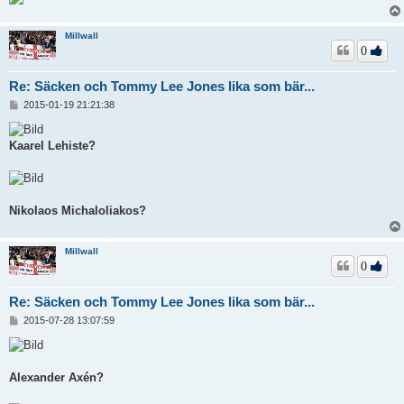
Millwall
0
Re: Säcken och Tommy Lee Jones lika som bär...
I
2015-01-19 21:21:38
n
l
ä
Kaarel Lehiste?
g
g
Nikolaos Michaloliakos?
Millwall
0
Re: Säcken och Tommy Lee Jones lika som bär...
I
2015-07-28 13:07:59
n
l
ä
g
Alexander Axén?
g