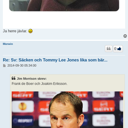
Ja herre jävlar.
Morwin
0
Re: Sv: Säcken och Tommy Lee Jones lika som bär...
I
2014-09-30 05:34:00
n
l
ä
Jim Morrison skrev:
g
Frank de Boer och Joakim Eriksson.
g