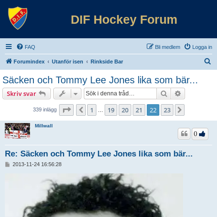
DIF Hockey Forum
FAQ
Bli medlem
Logga in
S
Forumindex
Utanför isen
Rinkside Bar
ö
Säcken och Tommy Lee Jones lika som bär...
k
Sök
Avancerad 
Skriv svar
Sida
22
av
23
1
19
20
21
22
23
Föregående
Nästa
339 inlägg
…
Millwall
0
Re: Säcken och Tommy Lee Jones lika som bär...
I
2013-11-24 16:56:28
n
l
ä
g
g