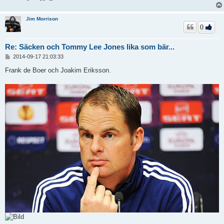
Jim Morrison
0
Re: Säcken och Tommy Lee Jones lika som bär...
I
2014-09-17 21:03:33
n
l
Frank de Boer och Joakim Eriksson.
ä
g
g