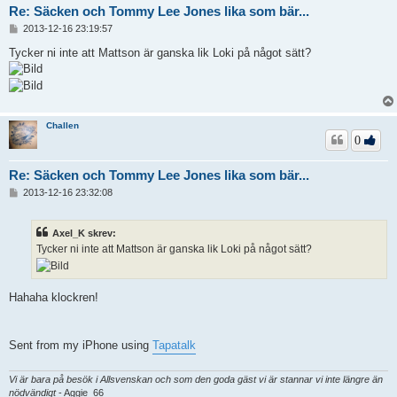
Re: Säcken och Tommy Lee Jones lika som bär...
I
2013-12-16 23:19:57
n
l
Tycker ni inte att Mattson är ganska lik Loki på något sätt?
ä
g
g
Challen
0
Re: Säcken och Tommy Lee Jones lika som bär...
I
2013-12-16 23:32:08
n
l
ä
Axel_K skrev:
g
Tycker ni inte att Mattson är ganska lik Loki på något sätt?
g
Hahaha klockren!
Sent from my iPhone using
Tapatalk
Vi är bara på besök i Allsvenskan och som den goda gäst vi är stannar vi inte längre än
nödvändigt
- Aggie_66