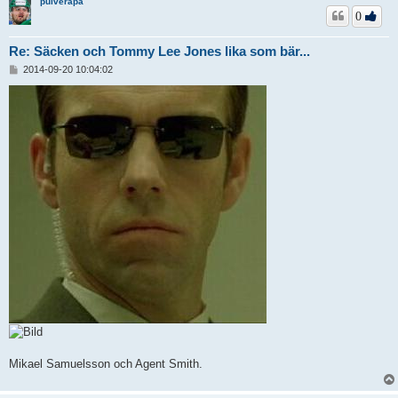
pulverapa
0
Re: Säcken och Tommy Lee Jones lika som bär...
I
2014-09-20 10:04:02
n
l
ä
g
g
Mikael Samuelsson och Agent Smith.