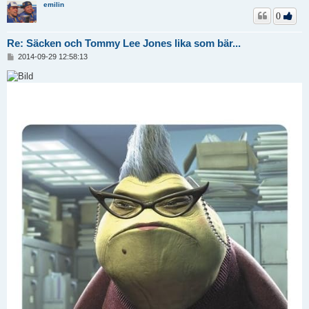
emilin
0
Re: Säcken och Tommy Lee Jones lika som bär...
I
2014-09-29 12:58:13
n
l
ä
g
g