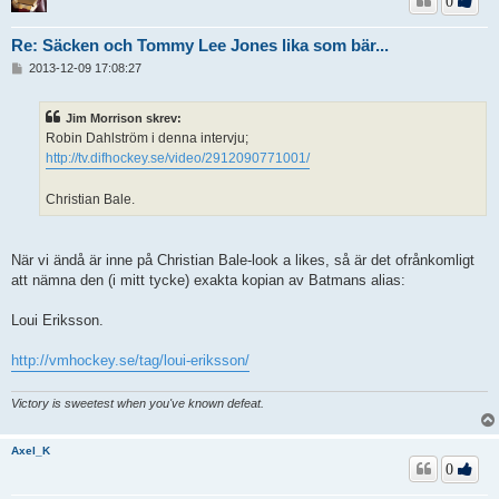
0
Re: Säcken och Tommy Lee Jones lika som bär...
I
2013-12-09 17:08:27
n
l
ä
Jim Morrison skrev:
g
Robin Dahlström i denna intervju;
g
http://tv.difhockey.se/video/2912090771001/
Christian Bale.
När vi ändå är inne på Christian Bale-look a likes, så är det ofrånkomligt
att nämna den (i mitt tycke) exakta kopian av Batmans alias:
Loui Eriksson.
http://vmhockey.se/tag/loui-eriksson/
Victory is sweetest when you've known defeat.
Axel_K
0