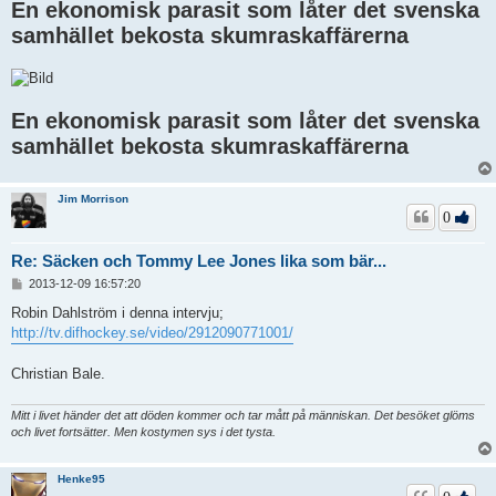
En ekonomisk parasit som låter det svenska
samhället bekosta skumraskaffärerna
En ekonomisk parasit som låter det svenska
samhället bekosta skumraskaffärerna
Jim Morrison
0
Re: Säcken och Tommy Lee Jones lika som bär...
I
2013-12-09 16:57:20
n
l
Robin Dahlström i denna intervju;
ä
http://tv.difhockey.se/video/2912090771001/
g
g
Christian Bale.
Mitt i livet händer det att döden kommer och tar mått på människan. Det besöket glöms
och livet fortsätter. Men kostymen sys i det tysta.
Henke95