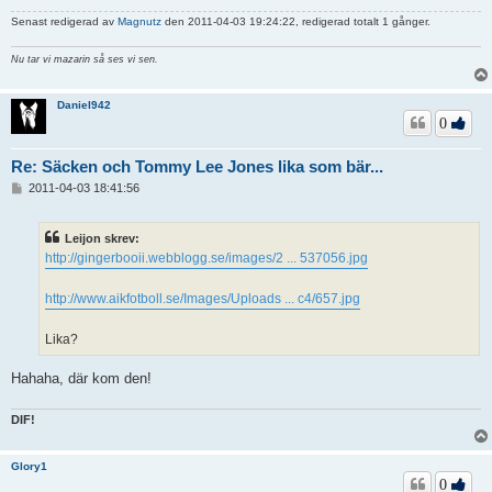
Senast redigerad av
Magnutz
den 2011-04-03 19:24:22, redigerad totalt 1 gånger.
Nu tar vi mazarin så ses vi sen.
Daniel942
0
Re: Säcken och Tommy Lee Jones lika som bär...
I
2011-04-03 18:41:56
n
l
ä
Leijon skrev:
g
http://gingerbooii.webblogg.se/images/2 ... 537056.jpg
g
http://www.aikfotboll.se/Images/Uploads ... c4/657.jpg
Lika?
Hahaha, där kom den!
DIF!
Glory1
0