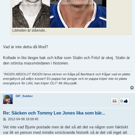
Likheten är slående..
Vad är inte detta då Mod?
Kollade in lite längre bak och killar som Stalin och Fritzl är okej. Stalin är
den största massmördaren i historien.
"INGEN ABSOLUT INGEN farsa skriver en fråga på flashback och frågar vad en platta
energidryck på willys kostar!! En pappa har pengar och en pappa köper inte en platta
energidryck för LAN, han köper ÖL!!"-Mr.Mxyzptlk.
DIF_Soldier
0
Re: Säcken och Tommy Lee Jones lika som bär...
I
2012-04-08 18:09:45
n
l
Vet inte vad Bjurre postade men är det så att det va någon som faktiskt
ä
var
lik
en person med mindre smickrande historik så är det väl inget att
g