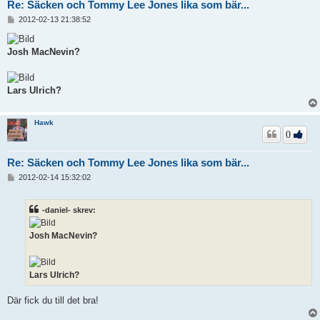
Re: Säcken och Tommy Lee Jones lika som bär...
I
2012-02-13 21:38:52
n
l
ä
Josh MacNevin?
g
g
Lars Ulrich?
Hawk
0
Re: Säcken och Tommy Lee Jones lika som bär...
I
2012-02-14 15:32:02
n
l
ä
-daniel- skrev:
g
g
Josh MacNevin?
Lars Ulrich?
Där fick du till det bra!