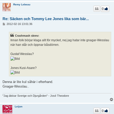
Remy Lebeau
0
Re: Säcken och Tommy Lee Jones lika som bär...
I
2012-02-16 13:01:36
n
l
ä
Crashmash skrev:
g
Innan folk börjar klaga allt för mycket, nej jag hatar inte gnagar-Wesslau
g
när han står och öppnar båsdörren.
Gustaf Wesslau?
Jones Kusi-Asare?
Denna är lite kul såhär i efterhand.
Gnagar-Wesslau..
"Jag älskar Sverige och Djurgården" - José Theodore
Leijon
0