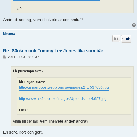
Lika?
Amin Idi ser jag, vem i helvete är den andra?
Magnutz
0
Re: Säcken och Tommy Lee Jones lika som bär...
I
2011-04-03 18:26:37
n
l
ä
pulverapa skrev:
g
g
Leijon skrev:
http://gingerbooii.webblogg.se/images/2 ... 537056.jpg
http://www.aikfotboll.se/Images/Uploads ... c4/657.jpg
Lika?
Amin Idi ser jag,
vem i helvete är den andra?
En sork, kort och gott.