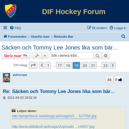
DIF Hockey Forum
FAQ
Bli medlem
Logga in
S
Forumindex
Utanför isen
Rinkside Bar
ö
Säcken och Tommy Lee Jones lika som bär...
k
Sök
Avancerad 
Skriv svar
Sida
19
av
23
1
17
18
19
20
21
23
Föregående
Nästa
339 inlägg
…
…
pulverapa
0
Re: Säcken och Tommy Lee Jones lika som bär...
I
2011-04-03 18:02:16
n
l
ä
Leijon skrev:
g
http://gingerbooii.webblogg.se/images/2 ... 537056.jpg
g
http://www.aikfotboll.se/Images/Uploads ... c4/657.jpg