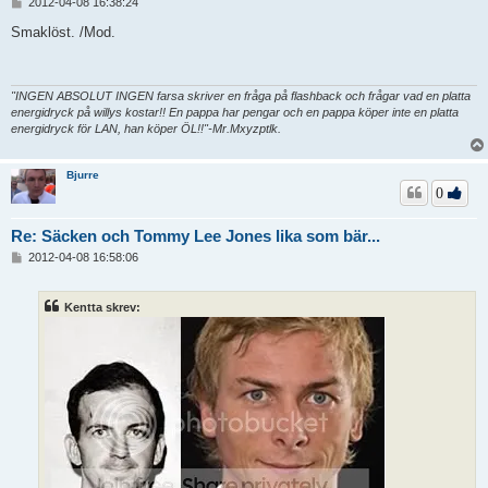
I
2012-04-08 16:38:24
n
l
Smaklöst. /Mod.
ä
g
g
"INGEN ABSOLUT INGEN farsa skriver en fråga på flashback och frågar vad en platta
energidryck på willys kostar!! En pappa har pengar och en pappa köper inte en platta
energidryck för LAN, han köper ÖL!!"-Mr.Mxyzptlk.
Bjurre
0
Re: Säcken och Tommy Lee Jones lika som bär...
I
2012-04-08 16:58:06
n
l
ä
Kentta skrev:
g
g