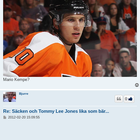
Mario Kempe?
Bjurre
0
Re: Säcken och Tommy Lee Jones lika som bär...
I
2012-02-20 15:09:55
n
l
ä
g
g