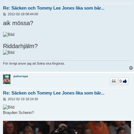
Re: Säcken och Tommy Lee Jones lika som bär...
I
2012-02-18 08:44:09
n
aik mössa?
l
ä
g
g
Riddarhjälm?
För övrigt anser jag att Solna ska förgöras.
pulverapa
0
Re: Säcken och Tommy Lee Jones lika som bär...
I
2012-02-19 18:24:30
n
l
ä
Brayden Schenn?
g
g