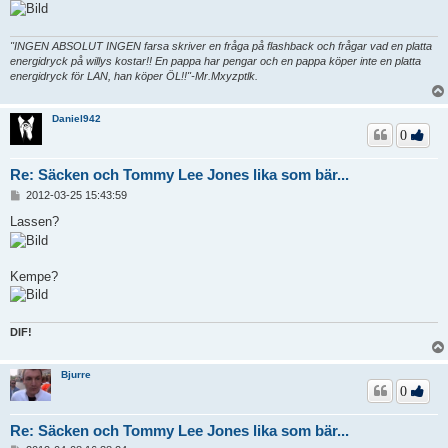
"INGEN ABSOLUT INGEN farsa skriver en fråga på flashback och frågar vad en platta
energidryck på willys kostar!! En pappa har pengar och en pappa köper inte en platta
energidryck för LAN, han köper ÖL!!"-Mr.Mxyzptlk.
Daniel942
0
Re: Säcken och Tommy Lee Jones lika som bär...
I
2012-03-25 15:43:59
n
l
Lassen?
ä
g
g
Kempe?
DIF!
Bjurre
0
Re: Säcken och Tommy Lee Jones lika som bär...