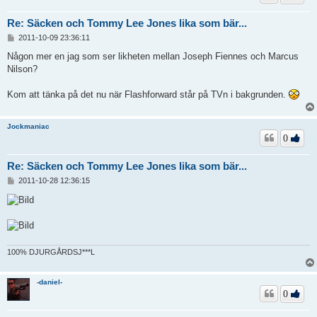
Re: Säcken och Tommy Lee Jones lika som bär...
I
2011-10-09 23:36:11
n
l
Någon mer en jag som ser likheten mellan Joseph Fiennes och Marcus
ä
Nilson?
g
g
Kom att tänka på det nu när Flashforward står på TVn i bakgrunden.
Jockmaniac
0
Re: Säcken och Tommy Lee Jones lika som bär...
I
2011-10-28 12:36:15
n
l
ä
g
g
100% DJURGÅRDSJ***L
-daniel-
0