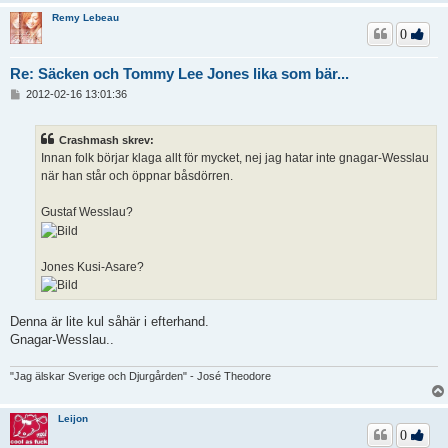
Remy Lebeau
0
Re: Säcken och Tommy Lee Jones lika som bär...
I
2012-02-16 13:01:36
n
l
ä
Crashmash skrev:
g
Innan folk börjar klaga allt för mycket, nej jag hatar inte gnagar-Wesslau
g
när han står och öppnar båsdörren.
Gustaf Wesslau?
Jones Kusi-Asare?
Denna är lite kul såhär i efterhand.
Gnagar-Wesslau..
"Jag älskar Sverige och Djurgården" - José Theodore
Leijon
0