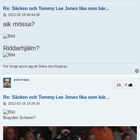
Re: Säcken och Tommy Lee Jones lika som bär...
I
2012-02-18 08:44:09
n
aik mössa?
l
ä
g
g
Riddarhjälm?
För övrigt anser jag att Solna ska förgöras.
pulverapa
0
Re: Säcken och Tommy Lee Jones lika som bär...
I
2012-02-19 18:24:30
n
l
ä
Brayden Schenn?
g
g