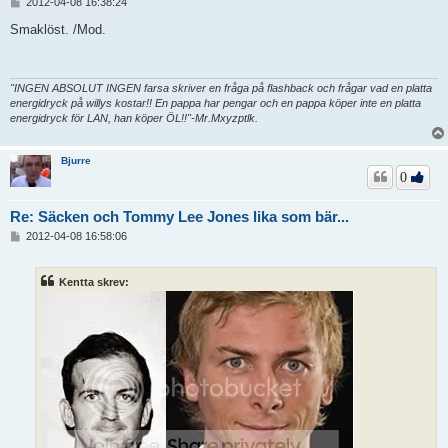
I
2012-04-08 16:38:24
n
l
Smaklöst. /Mod.
ä
g
g
"INGEN ABSOLUT INGEN farsa skriver en fråga på flashback och frågar vad en platta
energidryck på willys kostar!! En pappa har pengar och en pappa köper inte en platta
energidryck för LAN, han köper ÖL!!"-Mr.Mxyzptlk.
Bjurre
0
Re: Säcken och Tommy Lee Jones lika som bär...
I
2012-04-08 16:58:06
n
l
ä
Kentta skrev:
g
g