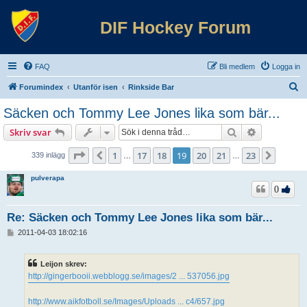
DIF Hockey Forum
FAQ
Bli medlem
Logga in
S
Forumindex
Utanför isen
Rinkside Bar
ö
Säcken och Tommy Lee Jones lika som bär...
k
Sök
Avancerad 
Skriv svar
Sida
19
av
23
1
17
18
19
20
21
23
Föregående
Nästa
339 inlägg
…
…
pulverapa
0
Re: Säcken och Tommy Lee Jones lika som bär...
I
2011-04-03 18:02:16
n
l
ä
Leijon skrev:
g
http://gingerbooii.webblogg.se/images/2 ... 537056.jpg
g
http://www.aikfotboll.se/Images/Uploads ... c4/657.jpg