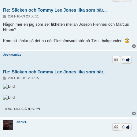
Re: Säcken och Tommy Lee Jones lika som bär...
I
2011-10-09 23:36:11
n
l
Någon mer en jag som ser likheten mellan Joseph Fiennes och Marcus
ä
Nilson?
g
g
Kom att tänka på det nu när Flashforward står på TVn i bakgrunden.
Jockmaniac
0
Re: Säcken och Tommy Lee Jones lika som bär...
I
2011-10-28 12:36:15
n
l
ä
g
g
100% DJURGÅRDSJ***L
-daniel-
0