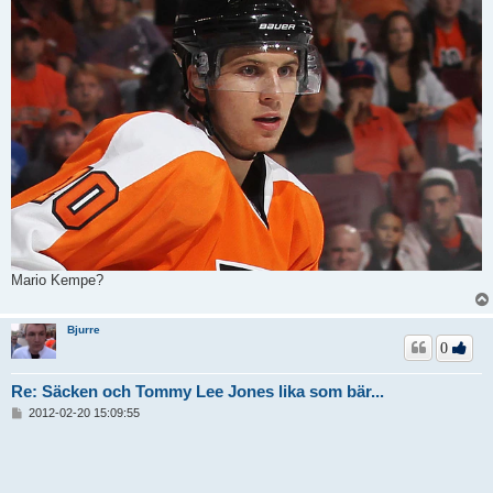
Mario Kempe?
Bjurre
0
Re: Säcken och Tommy Lee Jones lika som bär...
I
2012-02-20 15:09:55
n
l
ä
g
g