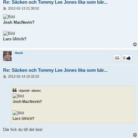
Re: Säcken och Tommy Lee Jones lika som bär...
I
2012-02-13 21:38:52
n
l
ä
Josh MacNevin?
g
g
Lars Ulrich?
Hawk
0
Re: Säcken och Tommy Lee Jones lika som bär...
I
2012-02-14 15:32:02
n
l
ä
-daniel- skrev:
g
g
Josh MacNevin?
Lars Ulrich?
Där fick du till det bra!