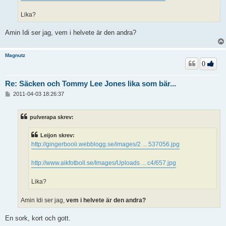
Lika?
Amin Idi ser jag, vem i helvete är den andra?
Magnutz
0
Re: Säcken och Tommy Lee Jones lika som bär...
I
2011-04-03 18:26:37
n
l
ä
pulverapa skrev:
g
g
Leijon skrev:
http://gingerbooii.webblogg.se/images/2 ... 537056.jpg
http://www.aikfotboll.se/Images/Uploads ... c4/657.jpg
Lika?
Amin Idi ser jag,
vem i helvete är den andra?
En sork, kort och gott.