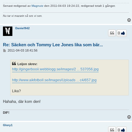
Senast redigerad av
Magnutz
den 2011-04-03 19:24:22, redigerad totalt 1 gånger.
Nu tar vi mazarin så ses vi sen.
Daniel942
0
Re: Säcken och Tommy Lee Jones lika som bär...
I
2011-04-03 18:41:56
n
l
ä
Leijon skrev:
g
http://gingerbooii.webblogg.se/images/2 ... 537056.jpg
g
http://www.aikfotboll.se/Images/Uploads ... c4/657.jpg
Lika?
Hahaha, där kom den!
DIF!
Glory1
0