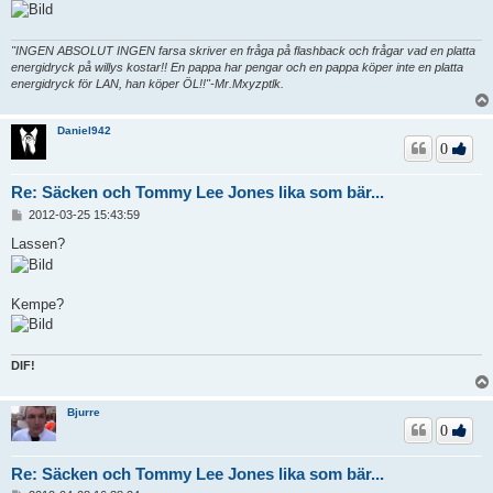
"INGEN ABSOLUT INGEN farsa skriver en fråga på flashback och frågar vad en platta
energidryck på willys kostar!! En pappa har pengar och en pappa köper inte en platta
energidryck för LAN, han köper ÖL!!"-Mr.Mxyzptlk.
Daniel942
0
Re: Säcken och Tommy Lee Jones lika som bär...
I
2012-03-25 15:43:59
n
l
Lassen?
ä
g
g
Kempe?
DIF!
Bjurre
0
Re: Säcken och Tommy Lee Jones lika som bär...