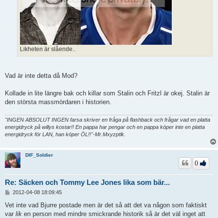
Likheten är slående..
Vad är inte detta då Mod?
Kollade in lite längre bak och killar som Stalin och Fritzl är okej. Stalin är
den största massmördaren i historien.
"INGEN ABSOLUT INGEN farsa skriver en fråga på flashback och frågar vad en platta
energidryck på willys kostar!! En pappa har pengar och en pappa köper inte en platta
energidryck för LAN, han köper ÖL!!"-Mr.Mxyzptlk.
DIF_Soldier
0
Re: Säcken och Tommy Lee Jones lika som bär...
I
2012-04-08 18:09:45
n
l
Vet inte vad Bjurre postade men är det så att det va någon som faktiskt
ä
var
lik
en person med mindre smickrande historik så är det väl inget att
g