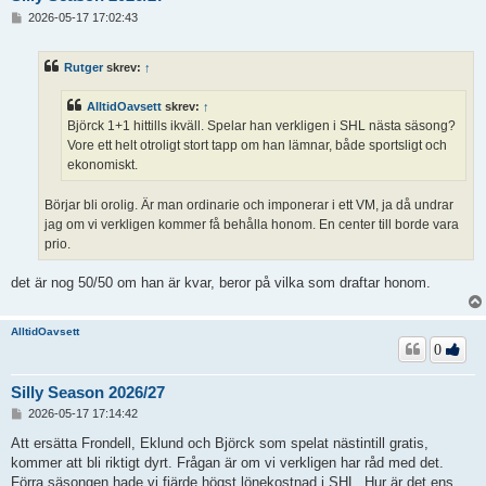
I
2026-05-17 17:02:43
n
l
ä
Rutger
skrev:
↑
g
g
AlltidOavsett
skrev:
↑
Björck 1+1 hittills ikväll. Spelar han verkligen i SHL nästa säsong?
Vore ett helt otroligt stort tapp om han lämnar, både sportsligt och
ekonomiskt.
Börjar bli orolig. Är man ordinarie och imponerar i ett VM, ja då undrar
jag om vi verkligen kommer få behålla honom. En center till borde vara
prio.
det är nog 50/50 om han är kvar, beror på vilka som draftar honom.
AlltidOavsett
0
Silly Season 2026/27
I
2026-05-17 17:14:42
n
l
Att ersätta Frondell, Eklund och Björck som spelat nästintill gratis,
ä
kommer att bli riktigt dyrt. Frågan är om vi verkligen har råd med det.
g
Förra säsongen hade vi fjärde högst lönekostnad i SHL. Hur är det ens
g