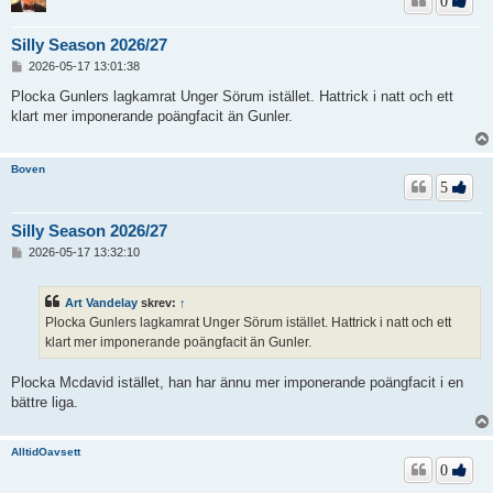
0
Silly Season 2026/27
I
2026-05-17 13:01:38
n
l
Plocka Gunlers lagkamrat Unger Sörum istället. Hattrick i natt och ett
ä
klart mer imponerande poängfacit än Gunler.
g
g
Boven
5
Silly Season 2026/27
I
2026-05-17 13:32:10
n
l
ä
Art Vandelay
skrev:
↑
g
Plocka Gunlers lagkamrat Unger Sörum istället. Hattrick i natt och ett
g
klart mer imponerande poängfacit än Gunler.
Plocka Mcdavid istället, han har ännu mer imponerande poängfacit i en
bättre liga.
AlltidOavsett
0