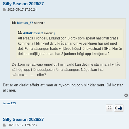
Silly Season 2026/27
I
2026-05-17 17:30:24
n
l
ä
Mattias_87
skrev:
↑
g
g
AlltidOavsett
skrev:
↑
Att ersätta Frondell, Eklund och Björck som spelat nästintill gratis,
kommer att bli riktigt dyrt. Frågan är om vi verkligen har råd med
det. Förra säsongen hade vi fjärde högst lönekostnad i SHL. Hur är
det ens möjligt när man har 3 juniorer högt upp i kedjorna?
Det kommer att vara omöjligt. I min värld kan det inte stämma att vi låg
så högt upp i lönebudgeten förra säsongen. Något kan inte
stämma...............eller?
Det är en direkt effekt att man är nykomling och blir klar sent. Då kostar
allt mer.
tadaa123
0
Silly Season 2026/27
I
2026-05-17 17:45:23
n