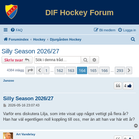
DIF Hockey Forum
FAQ
Bli medlem
Logga in
S
Forumindex
Hockey
Djurgården Hockey
ö
Silly Season 2026/27
k
Sök
Avancerad sökning
Skriv svar
Sida
164
av
293
1
162
163
164
165
166
293
Föregående
Nä
4384 inlägg
…
…
Janzoo
4
Silly Season 2026/27
I
2026-05-16 23:07:43
n
l
Varför ens diskutera Lilja, som inte visat upp något vettigt på flera år?
ä
Han har väl egentligen noll koppling till oss, mer än att han var här ett år?
g
g
Art Vandelay