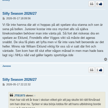
0
Silly Season 2026/27
I
2026-05-17 18:09:56
n
l
Vi får inte hamna där att vi hoppas på att spelare ska stanna och sen är
ä
sena på bollen. Juniorer kostar inte oss mycket alls så själva
g
lönekostnaden behöver man inte vänta på. Så fort det riskeras dra en
g
spelare av Eklund, Frondells eller Viggos vikt så måste det ageras
snabbt. De ska få plats att lyfta men vi får inte vara helt beroende av det
heller. Minns när Wiliam Eklund viktig för oss så vi satt där fint och
väntade. Sen kom han till slut efter någon månad in men man hade bara
lagt sig i NHLs nåd vad gäller lagets sportsliga öde
Janzoo
1
Silly Season 2026/27
I
2026-05-17 22:22:32
n
l
ä
JTB1973
skrev:
↑
g
Han har väl ett år kvar i skolan vilket gör att jag skulle bli rätt förvånad
g
om han drar nu. Tycker vi ska börja lobba för att hans utbildning borde