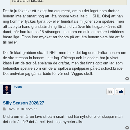
vara 2 år till faktiskt..
Det är ju faktiskt ett riktigt bra argument, om nu det laget som draftar
honom inte är smart nog att låta honom växa lite till i SHL. Okej att han
nog kommer lyckas tjäna tio- eller hundratals miljoner som spelare, men
att avbryta hans grundutbildning för att kliva över lite tidigare känns rätt
dumt, när han kan ha 15 säsonger i sig som en duktig spelare i världens
bästa liga. Finns inte mycket att förlora på att låta honom vara här ett år
till heller.
Det är klart grabben ska till NHL, men fuck det lag som draftar honom om
de ska stressa in honom i sitt lag. Chicago och Islanders har ju visat
klass i att de tror på spelarna de draftat, men det finns gott om lag som
behandlar spelare som om de är själlösa spelpjäser på ett schackbräde.
Det undviker jag gärna, både för vår och Viggos skull.
fryppe
1
Silly Season 2026/27
I
2026-05-18 09:28:27
n
l
Undra om vi får en Live stream snart med lite nyheter eller skippar man
ä
det också i år? det är helt tyst inga nyheter alls.
g
g