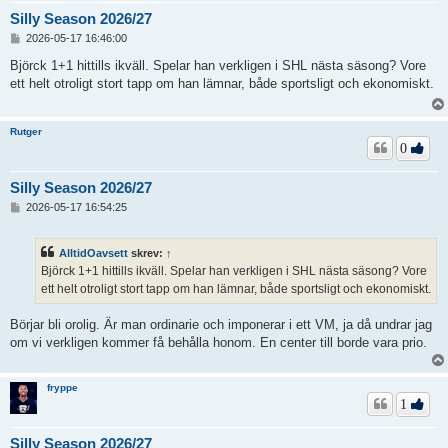
Silly Season 2026/27
I
2026-05-17 16:46:00
n
l
Björck 1+1 hittills ikväll. Spelar han verkligen i SHL nästa säsong? Vore
ä
ett helt otroligt stort tapp om han lämnar, både sportsligt och ekonomiskt.
g
g
Rutger
0
Silly Season 2026/27
I
2026-05-17 16:54:25
n
l
ä
AlltidOavsett
skrev:
↑
g
Björck 1+1 hittills ikväll. Spelar han verkligen i SHL nästa säsong? Vore
g
ett helt otroligt stort tapp om han lämnar, både sportsligt och ekonomiskt.
Börjar bli orolig. Är man ordinarie och imponerar i ett VM, ja då undrar jag
om vi verkligen kommer få behålla honom. En center till borde vara prio.
fryppe
1
Silly Season 2026/27