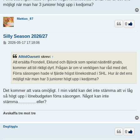
möjligt när man har 3 juniorer högt upp i kedjorna?
Mattias_87
0
Silly Season 2026/27
I
2026-05-17 17:18:06
n
l
ä
AlltidOavsett
skrev:
↑
g
Att ersätta Frondell, Eklund och Björck som spelat nästintill gratis,
g
kommer att bli riktigt dyrt. Frågan är om vi verkligen har råd med det.
Förra säsongen hade vi fjärde högst lönekostnad i SHL. Hur är det ens
möjligt när man har 3 juniorer högt upp i kedjorna?
Det kommer att vara omöjligt. I min värld kan det inte stämma att vi låg
så högt upp i lönebudgeten förra säsongen. Något kan inte
stämma...............eller?
Avskaffa tre mot tre
DagUggla
0