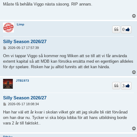
l
Måste få behålla Viggo nästa säsong. RIP annars.
ä
g
g
Limp
0
Silly Season 2026/27
I
2026-05-17 17:57:39
n
l
Om vi tappar Viggo så kommer nog Wiken att se till att vi får använda
ä
externt kapital så att MDB kan försöka ersätta med en egentligen alldeles
g
för dyr spelare. Risken har ju alltid funnits att det kan hända.
g
JTB1973
3
Silly Season 2026/27
I
2026-05-17 18:08:34
n
l
Han har väl ett år kvar i skolan vilket gör att jag skulle bli rätt förvånad
ä
om han drar nu. Tycker vi ska börja lobba för att hans utbildning borde
g
vara 2 år till faktiskt..
g
Difsky