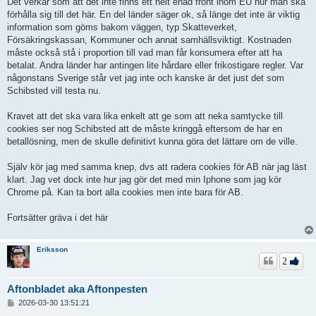
Det verkar som att det inte finns ett helt enad front inom EU hur man ska
förhålla sig till det här. En del länder säger ok, så länge det inte är viktig
information som göms bakom väggen, typ Skatteverket,
Försäkringskassan, Kommuner och annat samhällsviktigt. Kostnaden
måste också stå i proportion till vad man får konsumera efter att ha
betalat. Andra länder har antingen lite hårdare eller frikostigare regler. Var
någonstans Sverige står vet jag inte och kanske är det just det som
Schibsted vill testa nu.
Kravet att det ska vara lika enkelt att ge som att neka samtycke till
cookies ser nog Schibsted att de måste kringgå eftersom de har en
betallösning, men de skulle definitivt kunna göra det lättare om de ville.
Själv kör jag med samma knep, dvs att radera cookies för AB när jag läst
klart. Jag vet dock inte hur jag gör det med min Iphone som jag kör
Chrome på. Kan ta bort alla cookies men inte bara för AB.
Fortsätter gräva i det här
Eriksson
2
Aftonbladet aka Aftonpesten
I
2026-03-30 13:51:21
n