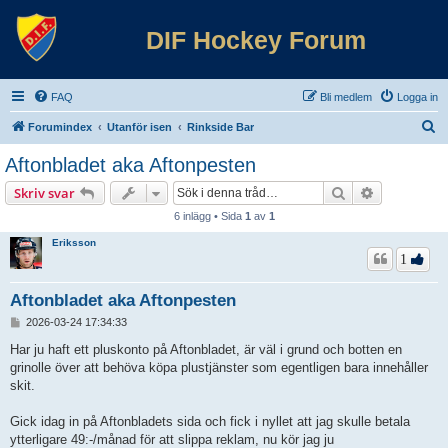
DIF Hockey Forum
FAQ
Bli medlem
Logga in
S
Forumindex
Utanför isen
Rinkside Bar
ö
Aftonbladet aka Aftonpesten
k
Sök
Avancerad 
Skriv svar
6 inlägg • Sida
1
av
1
Eriksson
1
Aftonbladet aka Aftonpesten
I
2026-03-24 17:34:33
n
l
Har ju haft ett pluskonto på Aftonbladet, är väl i grund och botten en
ä
grinolle över att behöva köpa plustjänster som egentligen bara innehåller
g
skit.
g
Gick idag in på Aftonbladets sida och fick i nyllet att jag skulle betala
ytterligare 49:-/månad för att slippa reklam, nu kör jag ju