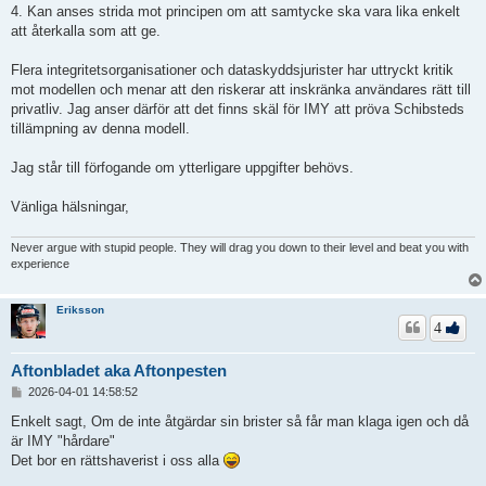
4. Kan anses strida mot principen om att samtycke ska vara lika enkelt
att återkalla som att ge.
Flera integritetsorganisationer och dataskyddsjurister har uttryckt kritik
mot modellen och menar att den riskerar att inskränka användares rätt till
privatliv. Jag anser därför att det finns skäl för IMY att pröva Schibsteds
tillämpning av denna modell.
Jag står till förfogande om ytterligare uppgifter behövs.
Vänliga hälsningar,
Never argue with stupid people. They will drag you down to their level and beat you with
experience
Eriksson
4
Aftonbladet aka Aftonpesten
I
2026-04-01 14:58:52
n
l
Enkelt sagt, Om de inte åtgärdar sin brister så får man klaga igen och då
ä
är IMY "hårdare"
g
Det bor en rättshaverist i oss alla
g