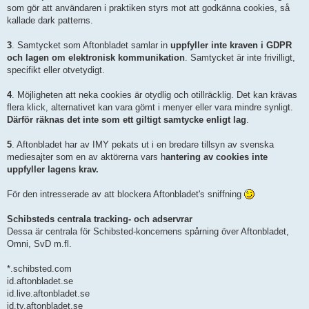
som gör att användaren i praktiken styrs mot att godkänna cookies, så
kallade dark patterns.
3
. Samtycket som Aftonbladet samlar in
uppfyller inte kraven i GDPR
och lagen om elektronisk kommunikation
. Samtycket är inte frivilligt,
specifikt eller otvetydigt.
4
. Möjligheten att neka cookies är otydlig och otillräcklig. Det kan krävas
flera klick, alternativet kan vara gömt i menyer eller vara mindre synligt.
Därför räknas det inte som ett giltigt samtycke enligt lag
.
5
. Aftonbladet har av IMY pekats ut i en bredare tillsyn av svenska
mediesajter som en av aktörerna vars h
antering av cookies inte
uppfyller lagens krav.
För den intresserade av att blockera Aftonbladet's sniffning
Schibsteds centrala tracking‑ och adservrar
Dessa är centrala för Schibsted‑koncernens spårning över Aftonbladet,
Omni, SvD m.fl.
*.schibsted.com
id.aftonbladet.se
id.live.aftonbladet.se
id.tv.aftonbladet.se