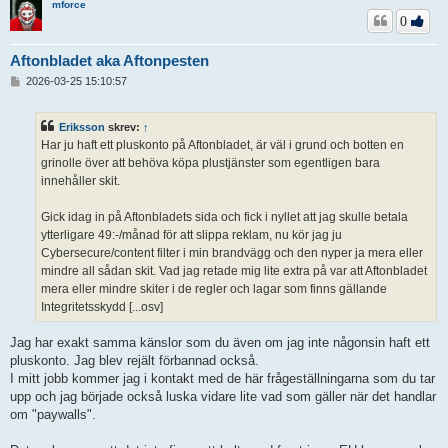
mforce
0
Aftonbladet aka Aftonpesten
I
2026-03-25 15:10:57
n
l
ä
Eriksson
skrev:
↑
g
Har ju haft ett pluskonto på Aftonbladet, är väl i grund och botten en
g
grinolle över att behöva köpa plustjänster som egentligen bara
innehåller skit.
Gick idag in på Aftonbladets sida och fick i nyllet att jag skulle betala
ytterligare 49:-/månad för att slippa reklam, nu kör jag ju
Cybersecure/content filter i min brandvägg och den nyper ja mera eller
mindre all sådan skit. Vad jag retade mig lite extra på var att Aftonbladet
mera eller mindre skiter i de regler och lagar som finns gällande
Integritetsskydd [...osv]
Jag har exakt samma känslor som du även om jag inte någonsin haft ett
pluskonto. Jag blev rejält förbannad också.
I mitt jobb kommer jag i kontakt med de här frågeställningarna som du tar
upp och jag började också luska vidare lite vad som gäller när det handlar
om "paywalls".