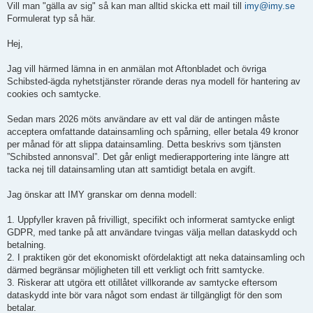
l
Vill man "gälla av sig" så kan man alltid skicka ett mail till
imy@imy.se
ä
Formulerat typ så här.
g
g
Hej,
Jag vill härmed lämna in en anmälan mot Aftonbladet och övriga
Schibsted-ägda nyhetstjänster rörande deras nya modell för hantering av
cookies och samtycke.
Sedan mars 2026 möts användare av ett val där de antingen måste
acceptera omfattande datainsamling och spårning, eller betala 49 kronor
per månad för att slippa datainsamling. Detta beskrivs som tjänsten
”Schibsted annonsval”. Det går enligt medierapportering inte längre att
tacka nej till datainsamling utan att samtidigt betala en avgift.
Jag önskar att IMY granskar om denna modell:
1. Uppfyller kraven på frivilligt, specifikt och informerat samtycke enligt
GDPR, med tanke på att användare tvingas välja mellan dataskydd och
betalning.
2. I praktiken gör det ekonomiskt ofördelaktigt att neka datainsamling och
därmed begränsar möjligheten till ett verkligt och fritt samtycke.
3. Riskerar att utgöra ett otillåtet villkorande av samtycke eftersom
dataskydd inte bör vara något som endast är tillgängligt för den som
betalar.