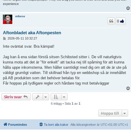
experience
mforce
0
Aftonbladet aka Aftonpesten
I
2026-05-11 10:32:27
n
l
Inte oväntat svar. Bra kämpat!
ä
g
Jag kan å ena sidan förstå sitsen Schibsted sitter i. De vill naturligtvis
g
kunna mota att det är "för enkelt" att tacka nej till spårning för att kunna
hålla uppe inkomsterna. Men håller samtidigt med dig om att de är ute på
väldigt grumligt vatten. Till skillnad från typ en webbshop så är innehållet
på AB produkten som det behöver betalas för.
Får hoppas på tydligare regler och hårdare tag mot betalväggar
Skriv svar
6 inlägg • Sida
1
av
1
Hoppa till
Forumindex
Ta bort alla kakor
Alla tidsangivelser är UTC+01:00 UTC+1