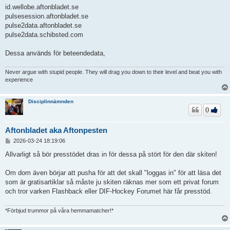
id.wellobe.aftonbladet.se
pulsesession.aftonbladet.se
pulse2data.aftonbladet.se
pulse2data.schibsted.com
Dessa används för beteendedata,
Never argue with stupid people. They will drag you down to their level and beat you with
experience
Disciplinnämnden
0
Aftonbladet aka Aftonpesten
I
2026-03-24 18:19:06
n
l
Allvarligt så bör presstödet dras in för dessa på stört för den där skiten!
ä
g
Om dom även börjar att pusha för att det skall "loggas in" för att läsa det
g
som är gratisartiklar så måste ju skiten räknas mer som ett privat forum
och tror varken Flashback eller DIF-Hockey Forumet här får presstöd.
*Förbjud trummor på våra hemmamatcher!*