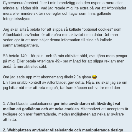
Cybersecure/content filter i min brandvägg och den nyper ja mera eller
mindre all sådan skit. Vad jag retade mig lite extra på var att Aftonbladet
mera eller mindre skiter i de regler och lagar som finns gällande
Integritetsskydd
Jag skall alltså betala för att slippa så kallade "optional cookies" som
Aftonbladet använder för att spåra min aktivitet i min dator Det man
sedan gör är att man säljer denna information till sina så kallade
sammarbetspartners,
Så betala 149:_ för plus. och få min aktivitet såld, dvs tjäna mera pengar
på mig. Eller betala ytterligare 49:- per månad för att slippa reklam men
ändå få min aktivitet såld.
Om jag sade upp mitt abonnemang direkt? Ja gissa
En liten snabb kontroll av Aftonbladet gav detta. Nåja, nu skall jag se om
jag hittar nåt mer att reta mig på, tar fram käppen och viftar med den
1
. Aftonbladets cookiebanner
ger inte användaren ett likvärdigt val
mellan att godkänna och att neka cookies
. Alternativet att acceptera är
tydligare och mer framträdande, medan möjligheten att neka är svårare
att hitta.
2
.
Webbplatsen använder vilseledande och manipulerande design