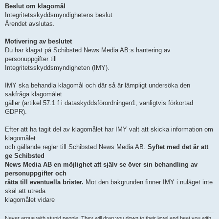
Beslut om klagomål
Integritetsskyddsmyndighetens beslut
Ärendet avslutas.
Motivering av beslutet
Du har klagat på Schibsted News Media AB:s hantering av
personuppgifter till
Integritetsskyddsmyndigheten (IMY).
IMY ska behandla klagomål och där så är lämpligt undersöka den
sakfråga klagomålet
gäller (artikel 57.1 f i dataskyddsförordningen1, vanligtvis förkortad
GDPR).
Efter att ha tagit del av klagomålet har IMY valt att skicka information om
klagomålet
och gällande regler till Schibsted News Media AB.
Syftet med det är att
ge Schibsted
News Media AB en möjlighet att själv se över sin behandling av
personuppgifter och
rätta till eventuella brister.
Mot den bakgrunden finner IMY i nuläget inte
skäl att utreda
klagomålet vidare
Never argue with stupid people. They will drag you down to their level and beat you with