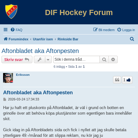
DIF Hockey Forum
FAQ
Bli medlem
Logga in
S
Forumindex
Utanför isen
Rinkside Bar
ö
Aftonbladet aka Aftonpesten
k
Sök
Avancerad 
Skriv svar
6 inlägg • Sida
1
av
1
Eriksson
1
Aftonbladet aka Aftonpesten
I
2026-03-24 17:34:33
n
l
Har ju haft ett pluskonto på Aftonbladet, är väl i grund och botten en
ä
grinolle över att behöva köpa plustjänster som egentligen bara innehåller
g
skit.
g
Gick idag in på Aftonbladets sida och fick i nyllet att jag skulle betala
ytterligare 49:-/månad för att slippa reklam, nu kör jag ju