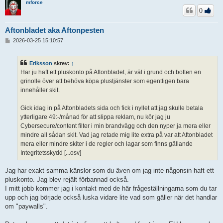
mforce
0
Aftonbladet aka Aftonpesten
I
2026-03-25 15:10:57
n
l
ä
Eriksson
skrev:
↑
g
Har ju haft ett pluskonto på Aftonbladet, är väl i grund och botten en
g
grinolle över att behöva köpa plustjänster som egentligen bara
innehåller skit.
Gick idag in på Aftonbladets sida och fick i nyllet att jag skulle betala
ytterligare 49:-/månad för att slippa reklam, nu kör jag ju
Cybersecure/content filter i min brandvägg och den nyper ja mera eller
mindre all sådan skit. Vad jag retade mig lite extra på var att Aftonbladet
mera eller mindre skiter i de regler och lagar som finns gällande
Integritetsskydd [...osv]
Jag har exakt samma känslor som du även om jag inte någonsin haft ett
pluskonto. Jag blev rejält förbannad också.
I mitt jobb kommer jag i kontakt med de här frågeställningarna som du tar
upp och jag började också luska vidare lite vad som gäller när det handlar
om "paywalls".