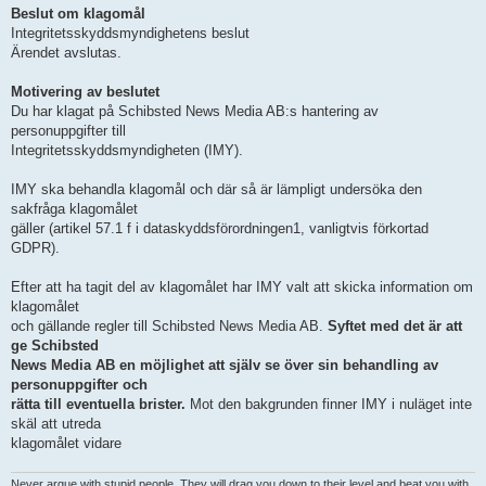
Beslut om klagomål
Integritetsskyddsmyndighetens beslut
Ärendet avslutas.
Motivering av beslutet
Du har klagat på Schibsted News Media AB:s hantering av
personuppgifter till
Integritetsskyddsmyndigheten (IMY).
IMY ska behandla klagomål och där så är lämpligt undersöka den
sakfråga klagomålet
gäller (artikel 57.1 f i dataskyddsförordningen1, vanligtvis förkortad
GDPR).
Efter att ha tagit del av klagomålet har IMY valt att skicka information om
klagomålet
och gällande regler till Schibsted News Media AB.
Syftet med det är att
ge Schibsted
News Media AB en möjlighet att själv se över sin behandling av
personuppgifter och
rätta till eventuella brister.
Mot den bakgrunden finner IMY i nuläget inte
skäl att utreda
klagomålet vidare
Never argue with stupid people. They will drag you down to their level and beat you with