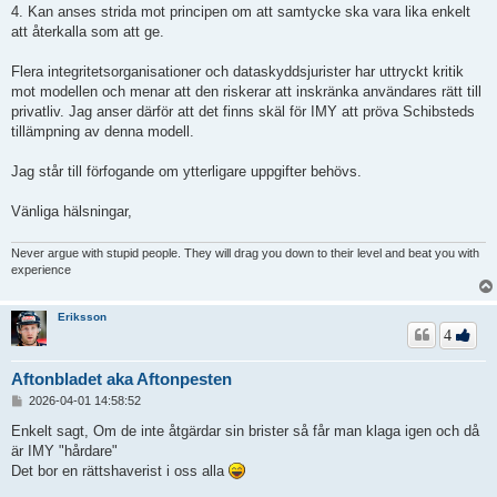
4. Kan anses strida mot principen om att samtycke ska vara lika enkelt
att återkalla som att ge.
Flera integritetsorganisationer och dataskyddsjurister har uttryckt kritik
mot modellen och menar att den riskerar att inskränka användares rätt till
privatliv. Jag anser därför att det finns skäl för IMY att pröva Schibsteds
tillämpning av denna modell.
Jag står till förfogande om ytterligare uppgifter behövs.
Vänliga hälsningar,
Never argue with stupid people. They will drag you down to their level and beat you with
experience
Eriksson
4
Aftonbladet aka Aftonpesten
I
2026-04-01 14:58:52
n
l
Enkelt sagt, Om de inte åtgärdar sin brister så får man klaga igen och då
ä
är IMY "hårdare"
g
Det bor en rättshaverist i oss alla
g