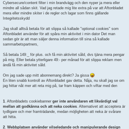
Cybersecure/content filter i min brandvägg och den nyper ja mera eller
mindre all sådan skit. Vad jag retade mig lite extra på var att Aftonbladet
mera eller mindre skiter i de regler och lagar som finns gällande
Integritetsskydd
Jag skall alltså betala för att slippa så kallade "optional cookies" som
Aftonbladet använder för att spåra min aktivitet i min dator Det man
sedan gör är att man säljer denna information till sina så kallade
sammarbetspartners,
Så betala 149:_ för plus. och få min aktivitet såld, dvs tjäna mera pengar
på mig. Eller betala ytterligare 49:- per månad för att slippa reklam men
ändå få min aktivitet såld.
Om jag sade upp mitt abonnemang direkt? Ja gissa
En liten snabb kontroll av Aftonbladet gav detta. Nåja, nu skall jag se om
jag hittar nåt mer att reta mig på, tar fram käppen och viftar med den
1
. Aftonbladets cookiebanner
ger inte användaren ett likvärdigt val
mellan att godkänna och att neka cookies
. Alternativet att acceptera är
tydligare och mer framträdande, medan möjligheten att neka är svårare
att hitta.
2
.
Webbplatsen använder vilseledande och manipulerande design