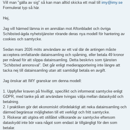
l
Vill man "gälla av sig" så kan man alltid skicka ett mail till
imy@imy.se
ä
Formulerat typ så här.
g
g
Hej,
Jag vill härmed lämna in en anmälan mot Aftonbladet och övriga
Schibsted-ägda nyhetstjänster rörande deras nya modell för hantering av
cookies och samtycke.
Sedan mars 2026 möts användare av ett val där de antingen måste
acceptera omfattande datainsamling och spårning, eller betala 49 kronor
per månad för att slippa datainsamling. Detta beskrivs som tjänsten
”Schibsted annonsval”. Det går enligt medierapportering inte längre att
tacka nej till datainsamling utan att samtidigt betala en avgift.
Jag önskar att IMY granskar om denna modell:
1. Uppfyller kraven på frivilligt, specifikt och informerat samtycke enligt
GDPR, med tanke på att användare tvingas välja mellan dataskydd och
betalning.
2. I praktiken gör det ekonomiskt ofördelaktigt att neka datainsamling och
därmed begränsar möjligheten till ett verkligt och fritt samtycke.
3. Riskerar att utgöra ett otillåtet villkorande av samtycke eftersom
dataskydd inte bör vara något som endast är tillgängligt för den som
betalar.