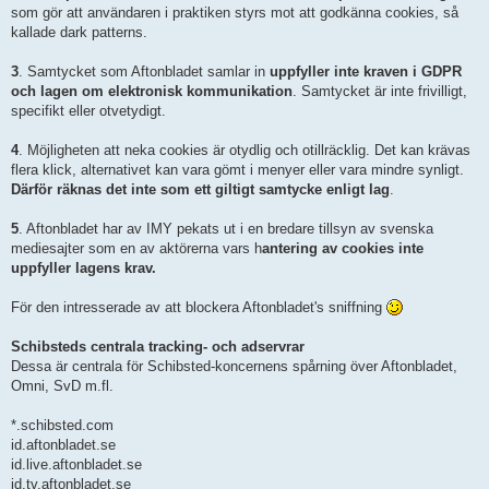
som gör att användaren i praktiken styrs mot att godkänna cookies, så
kallade dark patterns.
3
. Samtycket som Aftonbladet samlar in
uppfyller inte kraven i GDPR
och lagen om elektronisk kommunikation
. Samtycket är inte frivilligt,
specifikt eller otvetydigt.
4
. Möjligheten att neka cookies är otydlig och otillräcklig. Det kan krävas
flera klick, alternativet kan vara gömt i menyer eller vara mindre synligt.
Därför räknas det inte som ett giltigt samtycke enligt lag
.
5
. Aftonbladet har av IMY pekats ut i en bredare tillsyn av svenska
mediesajter som en av aktörerna vars h
antering av cookies inte
uppfyller lagens krav.
För den intresserade av att blockera Aftonbladet's sniffning
Schibsteds centrala tracking‑ och adservrar
Dessa är centrala för Schibsted‑koncernens spårning över Aftonbladet,
Omni, SvD m.fl.
*.schibsted.com
id.aftonbladet.se
id.live.aftonbladet.se
id.tv.aftonbladet.se