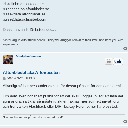
id.wellobe.aftonbladet.se
pulsesession.aftonbladet.se
pulse2data.aftonbladet.se
pulse2data.schibsted.com
Dessa används för beteendedata,
Never argue with stupid people. They will drag you down to their level and beat you with
experience
Disciplinnämnden
0
Aftonbladet aka Aftonpesten
I
2026-03-24 18:19:06
n
l
Allvarligt så bör presstödet dras in för dessa på stört för den där skiten!
ä
g
Om dom även börjar att pusha för att det skall "loggas in" för att läsa det
g
som är gratisartiklar så måste ju skiten räknas mer som ett privat forum
och tror varken Flashback eller DIF-Hockey Forumet här får presstöd.
*Förbjud trummor på våra hemmamatcher!*