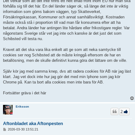
Det verkar som att det inte finns ett helt enad front inom EU hur man ska
förhålla sig till det här. En del länder säger ok, så länge det inte är viktig
information som göms bakom väggen, typ Skatteverket,
Försäkringskassan, Kommuner och annat samhällsviktigt. Kostnaden
måste också stå i proportion till vad man får konsumera efter att ha
betalat. Andra länder har antingen lite hårdare eller frikostigare regler. Var
någonstans Sverige står vet jag inte och kanske är det just det som
Schibsted vill testa nu.
Kravet att det ska vara lika enkelt att ge som att neka samtycke till
cookies ser nog Schibsted att de måste kringgå eftersom de har en
betallösning, men de skulle definitivt kunna göra det lättare om de ville.
Själv kör jag med samma knep, dvs att radera cookies för AB när jag läst
klart. Jag vet dock inte hur jag gör det med min Iphone som jag kör
Chrome på. Kan ta bort alla cookies men inte bara för AB.
Fortsätter gräva i det här
Eriksson
2
Aftonbladet aka Aftonpesten
I
2026-03-30 13:51:21
n