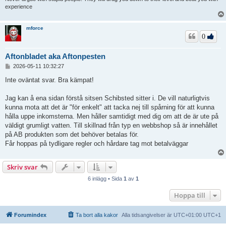
experience
mforce
0
Aftonbladet aka Aftonpesten
I
2026-05-11 10:32:27
n
l
Inte oväntat svar. Bra kämpat!
ä
g
Jag kan å ena sidan förstå sitsen Schibsted sitter i. De vill naturligtvis
g
kunna mota att det är "för enkelt" att tacka nej till spårning för att kunna
hålla uppe inkomsterna. Men håller samtidigt med dig om att de är ute på
väldigt grumligt vatten. Till skillnad från typ en webbshop så är innehållet
på AB produkten som det behöver betalas för.
Får hoppas på tydligare regler och hårdare tag mot betalväggar
Skriv svar
6 inlägg • Sida
1
av
1
Hoppa till
Forumindex
Ta bort alla kakor
Alla tidsangivelser är UTC+01:00 UTC+1