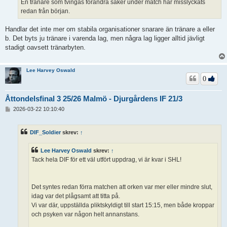
En tränare som tvingas förändra saker under match har misslyckats
redan från början.
Handlar det inte mer om stabila organisationer snarare än tränare a eller
b. Det byts ju tränare i varenda lag, men några lag ligger alltid jävligt
stadigt oavsett tränarbyten.
Lee Harvey Oswald
0
Åttondelsfinal 3 25/26 Malmö - Djurgårdens IF 21/3
I
2026-03-22 10:10:40
n
l
ä
DIF_Soldier
skrev:
↑
g
g
Lee Harvey Oswald
skrev:
↑
Tack hela DIF för ett väl utfört uppdrag, vi är kvar i SHL!
Det syntes redan förra matchen att orken var mer eller mindre slut,
idag var det plågsamt att titta på.
Vi var där, uppställda pliktskyldigt till start 15:15, men både kroppar
och psyken var någon helt annanstans.