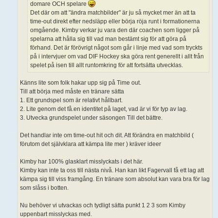
domare OCH spelare
Det där om att "ändra matchbilder" är ju så mycket mer än att ta
time-out direkt efter nedsläpp eller börja röja runt i formationerna
omgående. Kimby verkar ju vara den där coachen som ligger på
spelarna att hålla sig till vad man bestämt sig för att göra på
förhand. Det är förövrigt något som går i linje med vad som tryckts
på i intervjuer om vad DIF Hockey ska göra rent generellt i allt från
spelet på isen till allt runtomkring för att fortsätta utvecklas.
Känns lite som folk hakar upp sig på Time out.
Till att börja med måste en tränare sätta
1. Ett grundspel som är relativt hållbart.
2. Lite genom det få.en identitet på laget, vad är vi för typ av lag.
3. Utvecka grundspelet under säsongen Till det bättre.
Det handlar inte om time-out hit och dit. Att förändra en matchbild (
förutom det självklara att kämpa lite mer ) kräver ideer
Kimby har 100% glasklart misslyckats i det här.
Kimby kan inte ta oss till nästa nivå. Han kan likt Fagervall få ett lag att
kämpa sig till viss framgång. En tränare som absolut kan vara bra för lag
som slåss i botten.
Nu behöver vi utvackas och tydligt sätta punkt 1 2 3 som Kimby
uppenbart misslyckas med.