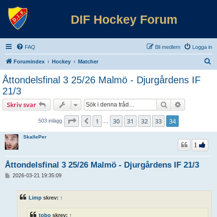
DIF Hockey Forum
FAQ
Bli medlem
Logga in
S
Forumindex
Hockey
Matcher
ö
Åttondelsfinal 3 25/26 Malmö - Djurgårdens IF
k
21/3
Sök
Avancerad 
Skriv svar
Sida
34
av
34
1
30
31
32
33
34
Föregående
503 inlägg
…
SkallePer
1
Åttondelsfinal 3 25/26 Malmö - Djurgårdens IF 21/3
I
2026-03-21 19:35:09
n
l
ä
Limp
skrev:
↑
g
g
tobo
skrev:
↑