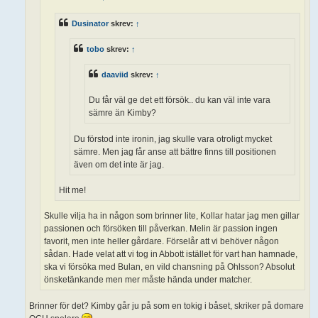
Dusinator
skrev:
↑
tobo
skrev:
↑
daaviid
skrev:
↑
Du får väl ge det ett försök.. du kan väl inte vara
sämre än Kimby?
Du förstod inte ironin, jag skulle vara otroligt mycket
sämre. Men jag får anse att bättre finns till positionen
även om det inte är jag.
Hit me!
Skulle vilja ha in någon som brinner lite, Kollar hatar jag men gillar
passionen och försöken till påverkan. Melin är passion ingen
favorit, men inte heller gårdare. Förselår att vi behöver någon
sådan. Hade velat att vi tog in Abbott istället för vart han hamnade,
ska vi försöka med Bulan, en vild chansning på Ohlsson? Absolut
önsketänkande men mer måste hända under matcher.
Brinner för det? Kimby går ju på som en tokig i båset, skriker på domare