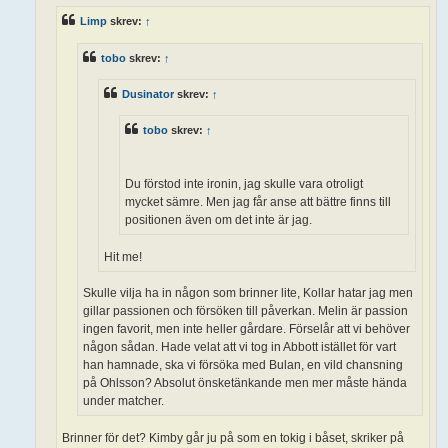
g
Limp
skrev:
↑
tobo
skrev:
↑
Dusinator
skrev:
↑
tobo
skrev:
↑
Du förstod inte ironin, jag skulle vara otroligt
mycket sämre. Men jag får anse att bättre finns till
positionen även om det inte är jag.
Hit me!
Skulle vilja ha in någon som brinner lite, Kollar hatar jag men
gillar passionen och försöken till påverkan. Melin är passion
ingen favorit, men inte heller gårdare. Förselår att vi behöver
någon sådan. Hade velat att vi tog in Abbott istället för vart
han hamnade, ska vi försöka med Bulan, en vild chansning
på Ohlsson? Absolut önsketänkande men mer måste hända
under matcher.
Brinner för det? Kimby går ju på som en tokig i båset, skriker på