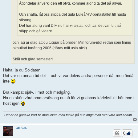
Åttondelar är verkligen ett otyg, kommer aldrig ta det på allvar.
Och snälla, låt oss slippa det gula Luleå/HV-bortastället till nästa
säsong
Det har aldrig varit DIF, nu har vi testat...och Ja, det var fult, så
släpp och gå vidare
och jag är glad att du tuggar på broder. Min forum-idol redan som finnig
oknullad tonåring 2006 (därav mitt usla nick)
Skål och glad semester!
Haha, ja du Soldaten.
Det var en annan tid det....och vi var delvis andra personer då, men ändå
inte
Bra kämpat själv, i mot och medgång.
Ha en skön vår/sommarsäsong nu så lär vi gnabbas kärleksfullt här inne i
höst igen
-Det är en ganska kort tid man lever, med tanke på hur länge man ska vara död sedan
-daniel-
0