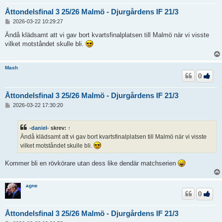
Åttondelsfinal 3 25/26 Malmö - Djurgårdens IF 21/3
I
2026-03-22 10:29:27
n
l
Ändå klädsamt att vi gav bort kvartsfinalplatsen till Malmö när vi visste
ä
vilket motståndet skulle bli.
g
g
Mash
0
Åttondelsfinal 3 25/26 Malmö - Djurgårdens IF 21/3
I
2026-03-22 17:30:20
n
l
ä
-daniel-
skrev:
↑
g
Ändå klädsamt att vi gav bort kvartsfinalplatsen till Malmö när vi visste
g
vilket motståndet skulle bli.
Kommer bli en rövkörare utan dess like dendär matchserien
agne
0
Åttondelsfinal 3 25/26 Malmö - Djurgårdens IF 21/3