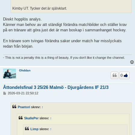
Kimby UT. Tycker det är självklart.
Direkt hopplös analys.
Känner man behov av att ständigt förändra matchbilder och ställer krav
på en tränare att göra just det är man boskap i sammanhanget hockey.
En tränare som tvingas förändra saker under match har misslyckats
redan från början.
- This is not a penalty this is a thing of beauty. If you don't like it change the channel.
Ohddan
0
Åttondelsfinal 3 25/26 Malmö - Djurgårdens IF 21/3
I
2026-03-21 22:50:12
n
l
ä
Praetori
skrev:
↑
g
g
SkallePer
skrev:
↑
Limp
skrev:
↑