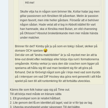
Hit me!
Skulle vilja ha in någon som brinner lite, Kollar hatar jag men
gillar passionen och försöken till påverkan. Melin är passion
ingen favorit, men inte heller gårdare. Förselår att vi behöver
någon sådan. Hade velat att vi tog in Abbott istället för vart
han hamnade, ska vi försöka med Bulan, en vild chansning
på Ohlsson? Absolut önsketänkande men mer måste hända
under matcher.
Brinner för det? Kimby går ju på som en tokig i båset, skriker på
domare OCH spelare
Det där om att "ändra matchbilder" är ju så mycket mer än att ta
time-out direkt efter nedsläpp eller börja röja runt i formationerna
omgående. Kimby verkar ju vara den där coachen som ligger på
spelarna att hålla sig till vad man bestämt sig för att göra på
förhand. Det är förövrigt något som går i linje med vad som tryckts
på i intervjuer om vad DIF Hockey ska göra rent generellt i allt från
spelet på isen till allt runtomkring för att fortsätta utvecklas.
Känns lite som folk hakar upp sig på Time out.
Till att börja med måste en tränare sätta
1. Ett grundspel som är relativt hållbart.
2. Lite genom det få.en identitet på laget, vad är vi för typ av lag.
3. Utvecka grundspelet under säsongen Till det bättre.