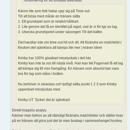
runtomkring för att fortsätta utvecklas.
Känns lite som folk hakar upp sig på Time out.
Till att börja med måste en tränare sätta
1. Ett grundspel som är relativt hållbart.
2. Lite genom det få.en identitet på laget, vad är vi för typ av lag.
3. Utvecka grundspelet under säsongen Till det bättre.
Det handlar inte om time-out hit och dit. Att förändra en matchbild (
förutom det självklara att kämpa lite mer ) kräver ideer
Kimby har 100% glasklart misslyckats i det här.
Kimby kan inte ta oss till nästa nivå. Han kan likt Fagervall få ett lag
att kämpa sig till viss framgång. En tränare som absolut kan vara
bra för lag som slåss i botten.
Nu behöver vi utvackas och tydligt sätta punkt 1 2 3 som Kimby
uppenbart misslyckas med.
Kimby UT. Tycker det är självklart.
Direkt hopplös analys.
Känner man behov av att ständigt förändra matchbilder och ställer krav
på en tränare att göra just det är man boskap i sammanhanget hockey.