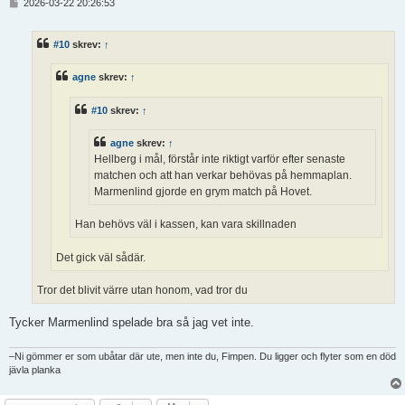
I
2026-03-22 20:26:53
n
l
ä
#10
skrev:
↑
g
g
agne
skrev:
↑
#10
skrev:
↑
agne
skrev:
↑
Hellberg i mål, förstår inte riktigt varför efter senaste
matchen och att han verkar behövas på hemmaplan.
Marmenlind gjorde en grym match på Hovet.
Han behövs väl i kassen, kan vara skillnaden
Det gick väl sådär.
Tror det blivit värre utan honom, vad tror du
Tycker Marmenlind spelade bra så jag vet inte.
–Ni gömmer er som ubåtar där ute, men inte du, Fimpen. Du ligger och flyter som en död
jävla planka