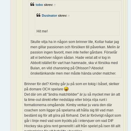
tobo
skrev:
↑
Dusinator
skrev:
↑
Hit me!
Skulle vilja ha in någon som brinner lite, Kollar hatar jag
men gillar passionen och försöken till påverkan. Melin är
passion ingen favorit, men inte heller gårdare. Förselår
att vi behöver någon sådan. Hade velat att vi tog in
Abbott istället för vart han hamnade, ska vi försöka med
Bulan, en vild chansning på Ohlsson? Absolut
önsketänkande men mer måste hända under matcher.
Brinner för det? Kimby går ju på som en tokig i båset, skriker
på domare OCH spelare
Det där om att "ändra matchbilder" är ju så mycket mer än att
ta time-out direkt efter nedsläpp eller börja röja runt i
formationerna omgående. Kimby verkar ju vara den där
coachen som ligger på spelarna att hålla sig till vad man
bestämt sig för att göra på förhand. Det är förövrigt något som
går i linje med vad som tryckts på i intervjuer om vad DIF
Hockey ska göra rent generellt i allt från spelet på isen till allt