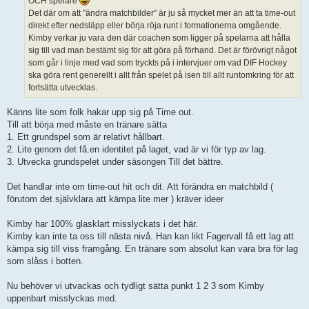
OCH spelare
Det där om att "ändra matchbilder" är ju så mycket mer än att ta time-out
direkt efter nedsläpp eller börja röja runt i formationerna omgående.
Kimby verkar ju vara den där coachen som ligger på spelarna att hålla
sig till vad man bestämt sig för att göra på förhand. Det är förövrigt något
som går i linje med vad som tryckts på i intervjuer om vad DIF Hockey
ska göra rent generellt i allt från spelet på isen till allt runtomkring för att
fortsätta utvecklas.
Känns lite som folk hakar upp sig på Time out.
Till att börja med måste en tränare sätta
1. Ett grundspel som är relativt hållbart.
2. Lite genom det få.en identitet på laget, vad är vi för typ av lag.
3. Utvecka grundspelet under säsongen Till det bättre.
Det handlar inte om time-out hit och dit. Att förändra en matchbild (
förutom det självklara att kämpa lite mer ) kräver ideer
Kimby har 100% glasklart misslyckats i det här.
Kimby kan inte ta oss till nästa nivå. Han kan likt Fagervall få ett lag att
kämpa sig till viss framgång. En tränare som absolut kan vara bra för lag
som slåss i botten.
Nu behöver vi utvackas och tydligt sätta punkt 1 2 3 som Kimby
uppenbart misslyckas med.