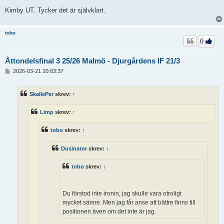
Kimby UT. Tycker det är självklart.
tobo
0
Åttondelsfinal 3 25/26 Malmö - Djurgårdens IF 21/3
I
2026-03-21 20:03:37
n
l
ä
SkallePer
skrev:
↑
g
g
Limp
skrev:
↑
tobo
skrev:
↑
Dusinator
skrev:
↑
tobo
skrev:
↑
Du förstod inte ironin, jag skulle vara otroligt
mycket sämre. Men jag får anse att bättre finns till
positionen även om det inte är jag.