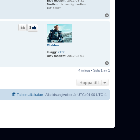
Blev medlem:
2012-03-31
Medlem:
Ja, vanlig medlem
Ort:
Sthlm
U
p
p
0
Ohddan
Inlägg:
2158
Blev medlem:
2012-03-01
U
p
4 inlägg • Sida
1
av
1
p
Hoppa till
Ta bort alla kakor
Alla tidsangivelser är UTC+01:00 UTC+1