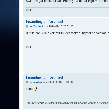
Swishen går direkt till DIF Hockey så det är inga mellanhän
DIF!
Insamling till forumet!
I
av
Daniel942
»
2024-09-10 17:01:25
n
l
Hittills har 300kr kommit in, det täcker ungefär en veckas
ä
g
g
DIF!
Insamling till forumet!
I
av
captcash
»
2024-09-15 18:18:58
n
l
done
ä
g
g
"Jag kan verkligen inte hitta en enda match där ett lag skjutit 29 skott i en period 