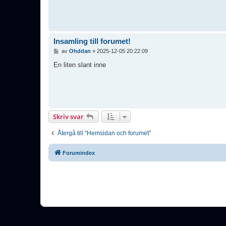
Insamling till forumet!
I
av
Ohddan
»
2025-12-05 20:22:09
n
l
En liten slant inne
ä
g
g
Skriv svar
Återgå till "Hemsidan och forumet"
Forumindex