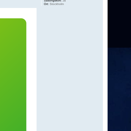
Säsongskort:
Ja
Ort:
Stockholm