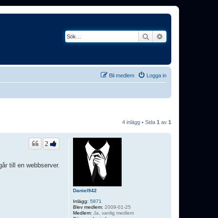
Sök
Avancerad söknin
Bli medlem
Logga in
4 inlägg • Sida
1
av
1
2
går till en webbserver.
Daniel942
Inlägg:
5871
Blev medlem:
2009-01-25
Medlem:
Ja, vanlig medlem