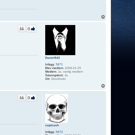
U
p
p
0
Daniel942
Inlägg:
5871
Blev medlem:
2009-01-25
Medlem:
Ja, vanlig medlem
Säsongskort:
Ja
Ort:
Stockholm
U
p
p
0
captcash
Inlägg:
5672