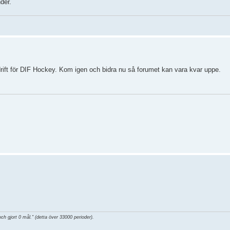
der.
 drift för DIF Hockey. Kom igen och bidra nu så forumet kan vara kvar uppe.
och gjort 0 mål." (detta över 33000 perioder).