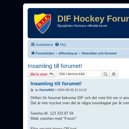
DIF Hockey Foru
Djurgården Hockeys officiella forum
Snabblänkar
FAQ
Forumindex
difhockey.se
Hemsidan och forumet
Insamling till forumet!
Sök
Avance
Skriv svar
Insamling till forumet!
I
av
Daniel942
»
2024-09-05 21:14:12
n
l
Driften för forumet bekostar DIF och det vore fint om vi anvä
ä
Det är inte mycket men det är några tusenlappar per år so
g
g
Swisha till: 123 333 87 04
Märk swishen med "Forum"
Eller använd denna QR-kod.