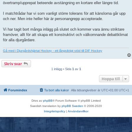
övertramp/upprepat beteende avstängning en kortare eller längre tid.
I matchtrådar har vi som vanligt större tolerans för att känslorna går upp
och ner. Men inte heller här är personangrepp accepterade.
Vi har tagit bort många inlägg på slutet och kommer vara ännu striktare
framöver, allt för att skapa ett konstruktivt och välkomnande debattklimat
för alla djurgårdare.
Gå med i Djurgårdshjärtat Hockey - ett långsiktigt stöd till DIF Hockey
Skriv svar
1 inlägg • Sida
1
av
1
Hoppa till
Forumindex
Ta bort alla kakor
Alla tidsangivelser är UTC+01:00 UTC+1
Drivs av
phpBB
® Forum Software © phpBB Limited
Swedish translation by
phpBB Sweden
© 2006-2020
Integritetspolicy
|
Användarvillkor