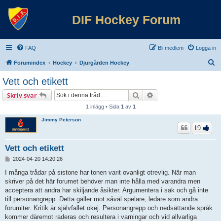
DIF Hockey Forum
FAQ
Bli medlem
Logga in
S
Forumindex
Hockey
Djurgården Hockey
ö
Vett och etikett
k
Sök
Avancerad sökning
Skriv svar
1 inlägg • Sida
1
av
1
Jimmy Peterson
19
Vett och etikett
I
2024-04-20 14:20:26
n
l
I många trådar på sistone har tonen varit ovanligt otrevlig. När man
ä
skriver på det här forumet behöver man inte hålla med varandra men
g
acceptera att andra har skiljande åsikter. Argumentera i sak och gå inte
g
till personangrepp. Detta gäller mot såväl spelare, ledare som andra
forumiter. Kritik är självfallet okej. Personangrepp och nedsättande språk
kommer däremot raderas och resultera i varningar och vid allvarliga