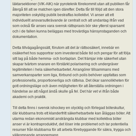
läktarsektioner (VIK-AIK) när pyroteknik förekommit utan att publiken får
återgå till att se matchen igen därefter. Detta får till följd att den stora
majoriteten oskyldig publik bestraffas kollektivt. Vi anser att ett
individuellt ansvarsutkrävande är centralt och att undantag ifrån vad
som också får anses vara svensk rättspraxis bör ske ytterst sparsamt
och i de fallen kunna beläggas med trovärdiga hänsynstaganden och
dokumentation.
Detta tillvägagångssätt, förutom att det är rättsosäkert, innebär en
osäkerhet hos supportrar som investerat både tid och pengar för att följa
sitt lag på både hemma- och bortaplan. Det främjar inte säkerhet utan
skapar tvärtom snarare en förstärkt polarisering och undergräver
legitimiteten i hela säkerhetsarbetet. Arrangörer tillsammans med
samverkansparter som liga, förbund och polis behöver uppfattas som
professionella, proportionerliga och rättvisa. Det ökar sannolikheten för
gott ordningsläge och även möjligheten för att återställa ordningen i
händelse av att något ändå skulle gå fel. Det här vet vi ifrån både
akademi och praktik.
Till detta finns i svensk ishockey en olycklig och förlegad böteskultur,
där klubbarna trots ett klanderfritt säkerhetsarbete kan åläggas böter. Att
utarma redan ekonomiskt ansträngda klubbar med kollektiva böter
anser vi är kontraproduktivt, det löser inte problemet och tar potentiella
resurser från klubbarna för att arbeta förebyggande för säkra, trygga och
välkomnande arrangemang.