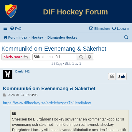
DIF Hockey Forum
FAQ
Bli medlem
Logga in
S
Forumindex
Hockey
Djurgården Hockey
ö
Kommuniké om Evenemang & Säkerhet
k
Sök
Avancerad sökning
Skriv svar
1 inlägg • Sida
1
av
1
Daniel942
3
Kommuniké om Evenemang & Säkerhet
I
2024-01-24 19:54:06
n
l
https://www.difhockey.se/article/vzgas7r-1lead/view
ä
g
g
Styrelsen för Djurgården Hockey skriver här en kommentar kopplad till
evenemang och säkerhet inom föreningen och svensk ishockey.
Djurgården Hockey vill ha en levande läktarkultur och den fina atmosfär