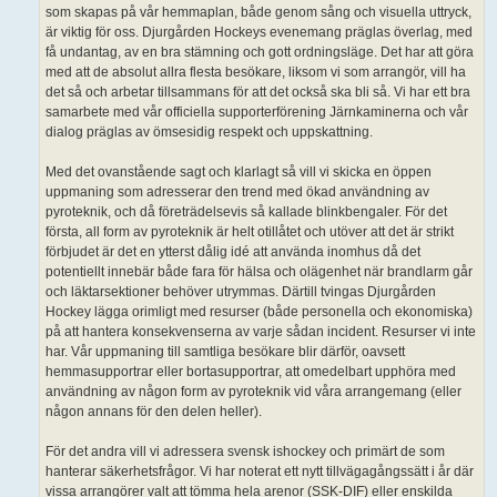
som skapas på vår hemmaplan, både genom sång och visuella uttryck,
är viktig för oss. Djurgården Hockeys evenemang präglas överlag, med
få undantag, av en bra stämning och gott ordningsläge. Det har att göra
med att de absolut allra flesta besökare, liksom vi som arrangör, vill ha
det så och arbetar tillsammans för att det också ska bli så. Vi har ett bra
samarbete med vår officiella supporterförening Järnkaminerna och vår
dialog präglas av ömsesidig respekt och uppskattning.
Med det ovanstående sagt och klarlagt så vill vi skicka en öppen
uppmaning som adresserar den trend med ökad användning av
pyroteknik, och då företrädelsevis så kallade blinkbengaler. För det
första, all form av pyroteknik är helt otillåtet och utöver att det är strikt
förbjudet är det en ytterst dålig idé att använda inomhus då det
potentiellt innebär både fara för hälsa och olägenhet när brandlarm går
och läktarsektioner behöver utrymmas. Därtill tvingas Djurgården
Hockey lägga orimligt med resurser (både personella och ekonomiska)
på att hantera konsekvenserna av varje sådan incident. Resurser vi inte
har. Vår uppmaning till samtliga besökare blir därför, oavsett
hemmasupportrar eller bortasupportrar, att omedelbart upphöra med
användning av någon form av pyroteknik vid våra arrangemang (eller
någon annans för den delen heller).
För det andra vill vi adressera svensk ishockey och primärt de som
hanterar säkerhetsfrågor. Vi har noterat ett nytt tillvägagångssätt i år där
vissa arrangörer valt att tömma hela arenor (SSK-DIF) eller enskilda