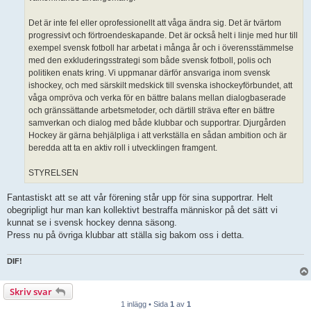
Det är inte fel eller oprofessionellt att våga ändra sig. Det är tvärtom
progressivt och förtroendeskapande. Det är också helt i linje med hur till
exempel svensk fotboll har arbetat i många år och i överensstämmelse
med den exkluderingsstrategi som både svensk fotboll, polis och
politiken enats kring. Vi uppmanar därför ansvariga inom svensk
ishockey, och med särskilt medskick till svenska ishockeyförbundet, att
våga ompröva och verka för en bättre balans mellan dialogbaserade
och gränssättande arbetsmetoder, och därtill sträva efter en bättre
samverkan och dialog med både klubbar och supportrar. Djurgården
Hockey är gärna behjälpliga i att verkställa en sådan ambition och är
beredda att ta en aktiv roll i utvecklingen framgent.
STYRELSEN
Fantastiskt att se att vår förening står upp för sina supportrar. Helt
obegripligt hur man kan kollektivt bestraffa människor på det sätt vi
kunnat se i svensk hockey denna säsong.
Press nu på övriga klubbar att ställa sig bakom oss i detta.
DIF!
Skriv svar
1 inlägg • Sida
1
av
1