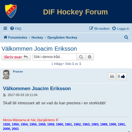
DIF Hockey Forum
FAQ
Bli medlem
Logga in
S
Forumindex
Hockey
Djurgården Hockey
ö
Välkommen Joacim Eriksson
k
Sök
Avancerad sökning
Skriv svar
1 inlägg • Sida
1
av
1
Frasse
0
Välkommen Joacim Eriksson
I
2017-05-03 19:11:04
n
l
Skall bli intressant att se vad du kan prestera i en storklubb!
ä
g
g
Mesta Mästarna är här, Djurgårdens IF
1926, 1950, 1954, 1955, 1958, 1959, 1960, 1961, 1962, 1963, 1983, 1989, 1990, 1991,
2000, 2001