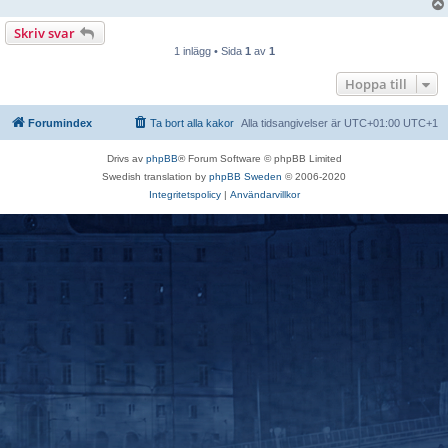
Skriv svar
1 inlägg • Sida
1
av
1
Hoppa till
Forumindex
Ta bort alla kakor
Alla tidsangivelser är UTC+01:00 UTC+1
Drivs av
phpBB
® Forum Software © phpBB Limited
Swedish translation by
phpBB Sweden
© 2006-2020
Integritetspolicy
|
Användarvillkor