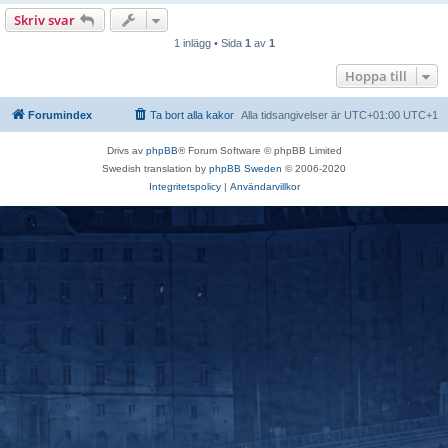
Skriv svar
1 inlägg • Sida
1
av
1
Hoppa till
Forumindex
Ta bort alla kakor
Alla tidsangivelser är UTC+01:00 UTC+1
Drivs av
phpBB
® Forum Software © phpBB Limited
Swedish translation by
phpBB Sweden
© 2006-2020
Integritetspolicy
|
Användarvillkor