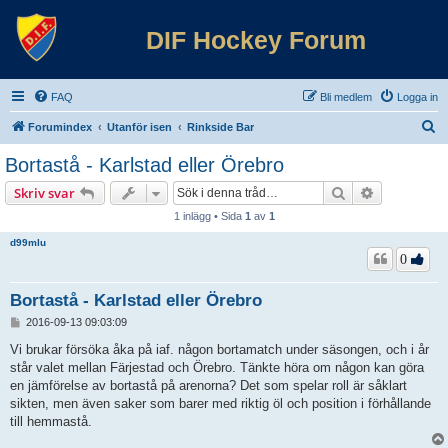
DIF Hockey Forum
FAQ
Bli medlem
Logga in
S
Forumindex
Utanför isen
Rinkside Bar
ö
Bortastå - Karlstad eller Örebro
k
Sök
Avancerad 
Skriv svar
1 inlägg • Sida
1
av
1
d99mlu
0
Bortastå - Karlstad eller Örebro
I
2016-09-13 09:03:09
n
l
Vi brukar försöka åka på iaf. någon bortamatch under säsongen, och i år
ä
står valet mellan Färjestad och Örebro. Tänkte höra om någon kan göra
g
en jämförelse av bortastå på arenorna? Det som spelar roll är såklart
g
sikten, men även saker som barer med riktig öl och position i förhållande
till hemmastå.