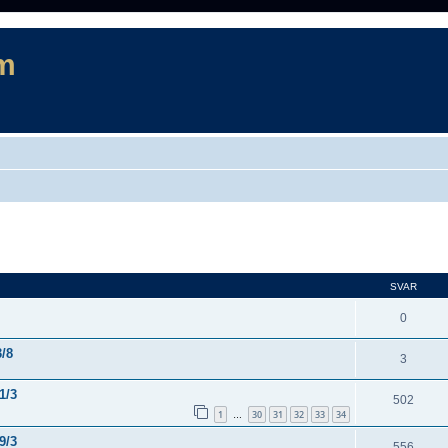
m
d sökning
SVAR
0
3/8
3
1/3
502
1
30
31
32
33
34
…
9/3
556