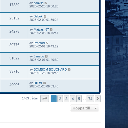
av
daaviid
17339
2026-02-20 18:30:20
av
Babek
23152
2026-02-09 01:59:24
av
Mattias_87
24278
2026-02-06 18:46:47
av
Praetori
30776
2026-02-01 18:43:19
av
Janzoo
31822
2026-02-01 01:40:39
av
BOMBOM BOUCHARD
33716
2026-01-25 18:50:48
av
DIF#1
49006
2026-01-23 09:33:43
Sida
1
av
74
1
2
3
4
5
74
Nästa
1463 trådar
…
Hoppa till