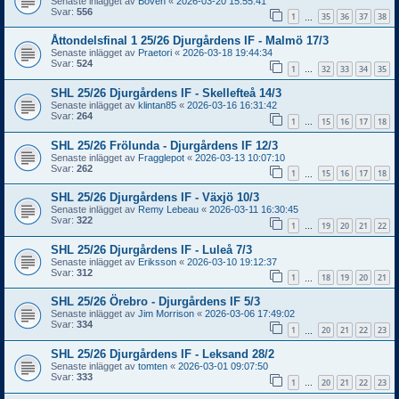
Senaste inlägget av
Boven
«
2026-03-20 15:55:41
Svar:
556
1
35
36
37
38
…
Åttondelsfinal 1 25/26 Djurgårdens IF - Malmö 17/3
Senaste inlägget av
Praetori
«
2026-03-18 19:44:34
Svar:
524
1
32
33
34
35
…
SHL 25/26 Djurgårdens IF - Skellefteå 14/3
Senaste inlägget av
klintan85
«
2026-03-16 16:31:42
Svar:
264
1
15
16
17
18
…
SHL 25/26 Frölunda - Djurgårdens IF 12/3
Senaste inlägget av
Fragglepot
«
2026-03-13 10:07:10
Svar:
262
1
15
16
17
18
…
SHL 25/26 Djurgårdens IF - Växjö 10/3
Senaste inlägget av
Remy Lebeau
«
2026-03-11 16:30:45
Svar:
322
1
19
20
21
22
…
SHL 25/26 Djurgårdens IF - Luleå 7/3
Senaste inlägget av
Eriksson
«
2026-03-10 19:12:37
Svar:
312
1
18
19
20
21
…
SHL 25/26 Örebro - Djurgårdens IF 5/3
Senaste inlägget av
Jim Morrison
«
2026-03-06 17:49:02
Svar:
334
1
20
21
22
23
…
SHL 25/26 Djurgårdens IF - Leksand 28/2
Senaste inlägget av
tomten
«
2026-03-01 09:07:50
Svar:
333
1
20
21
22
23
…