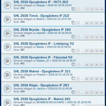
SHL 25/26 Djurgårdens IF - HV71 26/2
Senaste inlägget av
dlopajo
«
2026-02-28 09:18:03
Svar:
202
1
11
12
13
14
…
SHL 25/26 Timrå - Djurgårdens IF 21/2
Senaste inlägget av
Buford
«
2026-02-23 13:57:59
Svar:
334
1
20
21
22
23
…
SHL 25/26 Brynäs - Djurgårdens IF 19/2
Senaste inlägget av
daaviid
«
2026-02-20 18:30:20
Svar:
236
1
13
14
15
16
…
SHL 25/26 Djurgårdens IF - Linköping 7/2
Senaste inlägget av
Babek
«
2026-02-09 01:59:24
Svar:
287
1
17
18
19
20
…
SHL 25/26 Djurgårdens IF - Färjestad 5/2
Senaste inlägget av
Mattias_87
«
2026-02-06 18:46:47
Svar:
401
1
24
25
26
27
…
SHL 25/26 Malmö - Djurgårdens IF 31/1
Senaste inlägget av
Praetori
«
2026-02-01 18:43:19
Svar:
379
1
23
24
25
26
…
SHL 25/26 Rögle - Djurgårdens IF 29/1
Senaste inlägget av
Janzoo
«
2026-02-01 01:40:39
Svar:
429
1
26
27
28
29
…
SHL 25/26 Djurgårdens IF - Malmö 24/1
Senaste inlägget av
BOMBOM BOUCHARD
«
2026-01-25 18:50:48
Svar:
453