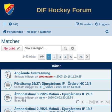
DIF Hockey Forum
FAQ
Bli medlem
Logga in
S
Forumindex
Hockey
Matcher
ö
Matcher
k
Sök
Avancerad sökning
Ny tråd
Sida
1
av
74
1
2
3
4
5
74
Nästa
1463 trådar
…
Trådar
Angående fulstreaming
Senaste inlägget av
Webmaster
«
2007-10-18 11:29:25
Försäsong 26/27: Djurgårdens IF - Örebro HK 13/8
Senaste inlägget av
DIF_Soldier
«
2026-08-07 14:16:38
Åttondelsfinal 3 25/26 Malmö - Djurgårdens IF 21/3
Senaste inlägget av
agne
«
2026-03-22 20:26:53
Svar:
502
1
31
32
33
34
…
Åttondelsfinal 2 25/26 Malmö - Djurgårdens IF 19/3