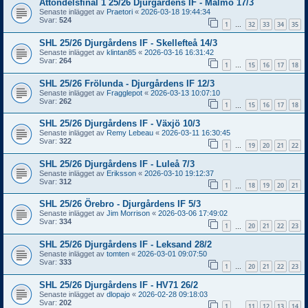
Åttondelsfinal 1 25/26 Djurgårdens IF - Malmö 17/3
Senaste inlägget av
Praetori
«
2026-03-18 19:44:34
Svar:
524
1
32
33
34
35
…
SHL 25/26 Djurgårdens IF - Skellefteå 14/3
Senaste inlägget av
klintan85
«
2026-03-16 16:31:42
Svar:
264
1
15
16
17
18
…
SHL 25/26 Frölunda - Djurgårdens IF 12/3
Senaste inlägget av
Fragglepot
«
2026-03-13 10:07:10
Svar:
262
1
15
16
17
18
…
SHL 25/26 Djurgårdens IF - Växjö 10/3
Senaste inlägget av
Remy Lebeau
«
2026-03-11 16:30:45
Svar:
322
1
19
20
21
22
…
SHL 25/26 Djurgårdens IF - Luleå 7/3
Senaste inlägget av
Eriksson
«
2026-03-10 19:12:37
Svar:
312
1
18
19
20
21
…
SHL 25/26 Örebro - Djurgårdens IF 5/3
Senaste inlägget av
Jim Morrison
«
2026-03-06 17:49:02
Svar:
334
1
20
21
22
23
…
SHL 25/26 Djurgårdens IF - Leksand 28/2
Senaste inlägget av
tomten
«
2026-03-01 09:07:50
Svar:
333
1
20
21
22
23
…
SHL 25/26 Djurgårdens IF - HV71 26/2
Senaste inlägget av
dlopajo
«
2026-02-28 09:18:03
Svar:
202
1
11
12
13
14
…