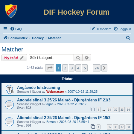
DIF Hockey Forum
FAQ
Bli medlem
Logga in
S
Forumindex
Hockey
Matcher
ö
Matcher
k
Sök
Avancerad sökning
Ny tråd
Sida
1
av
74
1
2
3
4
5
74
Nästa
1462 trådar
…
Trådar
Angående fulstreaming
Senaste inlägget av
Webmaster
«
2007-10-18 11:29:25
Åttondelsfinal 3 25/26 Malmö - Djurgårdens IF 21/3
Senaste inlägget av
agne
«
2026-03-22 20:26:53
Svar:
502
1
31
32
33
34
…
Åttondelsfinal 2 25/26 Malmö - Djurgårdens IF 19/3
Senaste inlägget av
Boven
«
2026-03-20 15:55:41
Svar:
556
1
35
36
37
38
…