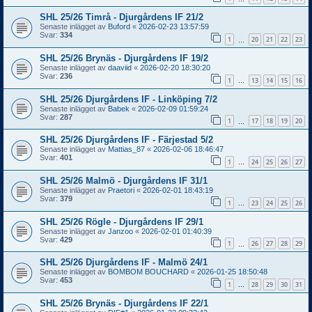
SHL 25/26 Timrå - Djurgårdens IF 21/2
Senaste inlägget av
Buford
«
2026-02-23 13:57:59
Svar:
334
1
20
21
22
23
…
SHL 25/26 Brynäs - Djurgårdens IF 19/2
Senaste inlägget av
daaviid
«
2026-02-20 18:30:20
Svar:
236
1
13
14
15
16
…
SHL 25/26 Djurgårdens IF - Linköping 7/2
Senaste inlägget av
Babek
«
2026-02-09 01:59:24
Svar:
287
1
17
18
19
20
…
SHL 25/26 Djurgårdens IF - Färjestad 5/2
Senaste inlägget av
Mattias_87
«
2026-02-06 18:46:47
Svar:
401
1
24
25
26
27
…
SHL 25/26 Malmö - Djurgårdens IF 31/1
Senaste inlägget av
Praetori
«
2026-02-01 18:43:19
Svar:
379
1
23
24
25
26
…
SHL 25/26 Rögle - Djurgårdens IF 29/1
Senaste inlägget av
Janzoo
«
2026-02-01 01:40:39
Svar:
429
1
26
27
28
29
…
SHL 25/26 Djurgårdens IF - Malmö 24/1
Senaste inlägget av
BOMBOM BOUCHARD
«
2026-01-25 18:50:48
Svar:
453
1
28
29
30
31
…
SHL 25/26 Brynäs - Djurgårdens IF 22/1