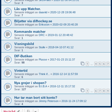
Svar:
3
Lås upp Matcher.
Senaste inlägget av
daaviid
«
2020-12-28 19:06:48
Svar:
7
Biljetter via difhockey.se
Senaste inlägget av
Eriksson
«
2020-02-09 20:40:28
Kommande matcher
Senaste inlägget av
DRC
«
2019-01-12 20:48:42
Svar:
1
Visningsbild
Senaste inlägget av
Stulle
«
2018-04-10 07:41:12
Svar:
1
DIF-Butiken
Senaste inlägget av
Plusse
«
2017-01-23 15:11:37
Svar:
98
1
4
5
6
7
…
Vintertid
Senaste inlägget av
Think if...
«
2016-12-14 11:57:59
Svar:
6
Nya grejer i shopen?
Senaste inlägget av
B.I.B.A
«
2016-12-11 15:17:32
Svar:
127
1
6
7
8
9
…
Hur tar man bort sitt konto?
Senaste inlägget av
Jimmy Peterson
«
2016-11-24 17:09:12
Svar:
4
Ny tråd