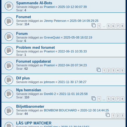
Spammande AI-Bots
Senaste inlägget av
Praetori
«
2025-10-12 00:07:39
Svar:
4
Forumet
Senaste inlägget av
Jimmy Peterson
«
2025-08-14 09:29:25
Svar:
114
1
5
6
7
8
…
Forum
Senaste inlägget av
GreveQuist
«
2025-05-08 16:02:19
Svar:
6
Problem med forumet
Senaste inlägget av
Praetori
«
2022-06-15 10:35:33
Svar:
1
Forumet uppdaterat
Senaste inlägget av
Praetori
«
2022-04-20 07:34:23
Svar:
62
1
2
3
4
5
Dif plus
Senaste inlägget av
johnsen
«
2021-11-30 17:38:27
Nya hemsidan
Senaste inlägget av
Don66-2
«
2021-11-01 16:25:58
Svar:
110
1
5
6
7
8
…
Biljettbarometer
Senaste inlägget av
BOMBOM BOUCHARD
«
2020-12-30 14:44:25
Svar:
44
1
2
3
LÅS UPP MATCHER
Senaste inlägget av
SirDIFalot
«
2020-12-30 04:13:51