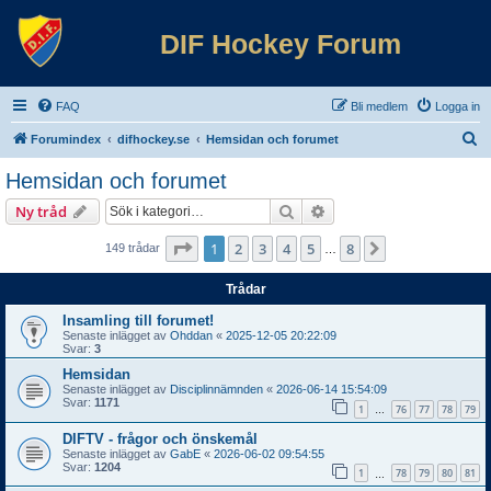
DIF Hockey Forum
FAQ
Bli medlem
Logga in
S
Forumindex
difhockey.se
Hemsidan och forumet
ö
Hemsidan och forumet
k
Sök
Avancerad sökning
Ny tråd
Sida
1
av
8
1
2
3
4
5
8
Nästa
149 trådar
…
Trådar
Insamling till forumet!
Senaste inlägget av
Ohddan
«
2025-12-05 20:22:09
Svar:
3
Hemsidan
Senaste inlägget av
Disciplinnämnden
«
2026-06-14 15:54:09
Svar:
1171
1
76
77
78
79
…
DIFTV - frågor och önskemål
Senaste inlägget av
GabE
«
2026-06-02 09:54:55
Svar:
1204
1
78
79
80
81
…