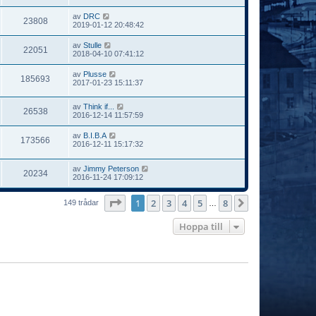
av
DRC
23808
2019-01-12 20:48:42
av
Stulle
22051
2018-04-10 07:41:12
av
Plusse
185693
2017-01-23 15:11:37
av
Think if...
26538
2016-12-14 11:57:59
av
B.I.B.A
173566
2016-12-11 15:17:32
av
Jimmy Peterson
20234
2016-11-24 17:09:12
Sida
1
av
8
1
2
3
4
5
8
Nästa
149 trådar
…
Hoppa till