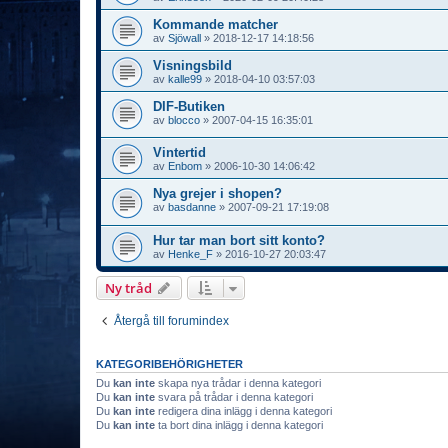
Kommande matcher
av
Sjöwall
»
2018-12-17 14:18:56
Visningsbild
av
kalle99
»
2018-04-10 03:57:03
DIF-Butiken
av
blocco
»
2007-04-15 16:35:01
Vintertid
av
Enbom
»
2006-10-30 14:06:42
Nya grejer i shopen?
av
basdanne
»
2007-09-21 17:19:08
Hur tar man bort sitt konto?
av
Henke_F
»
2016-10-27 20:03:47
Ny tråd
Återgå till forumindex
KATEGORIBEHÖRIGHETER
Du
kan inte
skapa nya trådar i denna kategori
Du
kan inte
svara på trådar i denna kategori
Du
kan inte
redigera dina inlägg i denna kategori
Du
kan inte
ta bort dina inlägg i denna kategori