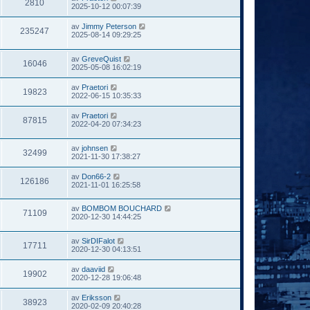
2810
2025-10-12 00:07:39
av
Jimmy Peterson
235247
2025-08-14 09:29:25
av
GreveQuist
16046
2025-05-08 16:02:19
av
Praetori
19823
2022-06-15 10:35:33
av
Praetori
87815
2022-04-20 07:34:23
av
johnsen
32499
2021-11-30 17:38:27
av
Don66-2
126186
2021-11-01 16:25:58
av
BOMBOM BOUCHARD
71109
2020-12-30 14:44:25
av
SirDIFalot
17711
2020-12-30 04:13:51
av
daaviid
19902
2020-12-28 19:06:48
av
Eriksson
38923
2020-02-09 20:40:28