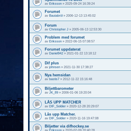
av
Eriksson
»
2025-09-24 16:39:24
Forumet
av
Bautabröl
»
2006-12-13 13:45:02
Forum
av
Christopher J
»
2005-06-13 12:53:30
Problem med forumet
av
Eriksson
»
2022-06-15 07:08:57
Forumet uppdaterat
av
Daniel942
»
2021-01-22 13:18:12
Dif plus
av
johnsen
»
2021-11-30 17:38:27
Nya hemsidan
av
bastis7
»
2012-11-22 15:16:48
Biljettbarometer
av
JK_89
»
2006-01-06 19:20:04
LÅS UPP MATCHER
av
DIF_Soldier
»
2020-12-28 20:29:07
Lås upp Matcher.
av
DIF_Soldier
»
2020-11-16 19:47:08
Biljetter via difhockey.se
av
Eriksson
»
2020-02-09 20:40:28