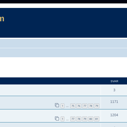
m
d sökning
SVAR
3
1171
1
75
76
77
78
79
…
1204
1
77
78
79
80
81
…