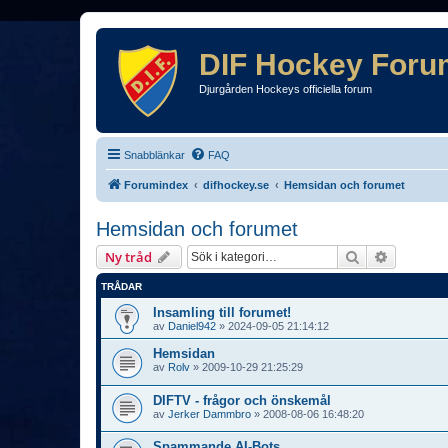
DIF Hockey Foru
Djurgården Hockeys officiella forum
Snabblänkar
FAQ
Forumindex
difhockey.se
Hemsidan och forumet
Hemsidan och forumet
Sök
Avancera
Ny tråd
TRÅDAR
Insamling till forumet!
av
Daniel942
»
2024-09-05 21:14:12
Hemsidan
av
Rolv
»
2009-10-29 21:25:29
DIFTV - frågor och önskemål
av
Jerker Dammbro
»
2008-08-06 16:48:20
Spammande AI-Bots