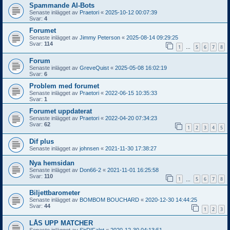
Spammande AI-Bots
Senaste inlägget av
Praetori
«
2025-10-12 00:07:39
Svar:
4
Forumet
Senaste inlägget av
Jimmy Peterson
«
2025-08-14 09:29:25
Svar:
114
1
5
6
7
8
…
Forum
Senaste inlägget av
GreveQuist
«
2025-05-08 16:02:19
Svar:
6
Problem med forumet
Senaste inlägget av
Praetori
«
2022-06-15 10:35:33
Svar:
1
Forumet uppdaterat
Senaste inlägget av
Praetori
«
2022-04-20 07:34:23
Svar:
62
1
2
3
4
5
Dif plus
Senaste inlägget av
johnsen
«
2021-11-30 17:38:27
Nya hemsidan
Senaste inlägget av
Don66-2
«
2021-11-01 16:25:58
Svar:
110
1
5
6
7
8
…
Biljettbarometer
Senaste inlägget av
BOMBOM BOUCHARD
«
2020-12-30 14:44:25
Svar:
44
1
2
3
LÅS UPP MATCHER
Senaste inlägget av
SirDIFalot
«
2020-12-30 04:13:51