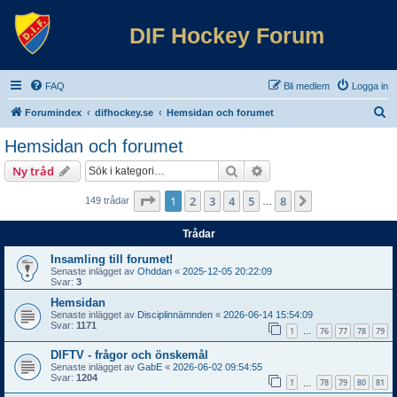
DIF Hockey Forum
FAQ
Bli medlem
Logga in
S
Forumindex
difhockey.se
Hemsidan och forumet
ö
Hemsidan och forumet
k
Sök
Avancerad sökning
Ny tråd
Sida
1
av
8
1
2
3
4
5
8
Nästa
149 trådar
…
Trådar
Insamling till forumet!
Senaste inlägget av
Ohddan
«
2025-12-05 20:22:09
Svar:
3
Hemsidan
Senaste inlägget av
Disciplinnämnden
«
2026-06-14 15:54:09
Svar:
1171
1
76
77
78
79
…
DIFTV - frågor och önskemål
Senaste inlägget av
GabE
«
2026-06-02 09:54:55
Svar:
1204
1
78
79
80
81
…