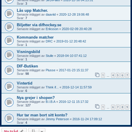
Svar:
3
Lås upp Matcher.
Senaste inlägget av
daaviid
«
2020-12-28 19:06:48
Svar:
7
Biljetter via difhockey.se
Senaste inlägget av
Eriksson
«
2020-02-09 20:40:28
Kommande matcher
Senaste inlägget av
DRC
«
2019-01-12 20:48:42
Svar:
1
Visningsbild
Senaste inlägget av
Stulle
«
2018-04-10 07:41:12
Svar:
1
DIF-Butiken
Senaste inlägget av
Plusse
«
2017-01-23 15:11:37
Svar:
98
1
4
5
6
7
…
Vintertid
Senaste inlägget av
Think if...
«
2016-12-14 11:57:59
Svar:
6
Nya grejer i shopen?
Senaste inlägget av
B.I.B.A
«
2016-12-11 15:17:32
Svar:
127
1
6
7
8
9
…
Hur tar man bort sitt konto?
Senaste inlägget av
Jimmy Peterson
«
2016-11-24 17:09:12
Svar:
4
Ny tråd