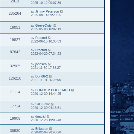
2813
2025-10-12 00:07:39
av
Jimmy Peterson
235264
2025-08-14 09:29:25
av
GreveQuist
16051
2025-05-08 16:02:19
av
Praetori
19827
2022-06-15 10:35:33
av
Praetori
87842
2022-04-20 07:34:23
av
johnsen
32505
2021-11-30 17:38:27
av
Don66-2
126216
2021-11-01 16:25:58
av
BOMBOM BOUCHARD
71114
2020-12-30 14:44:25
av
SirDIFalot
17714
2020-12-30 04:13:51
av
daaviid
19908
2020-12-28 19:06:48
av
Eriksson
38930
2020-02-09 20:40:28