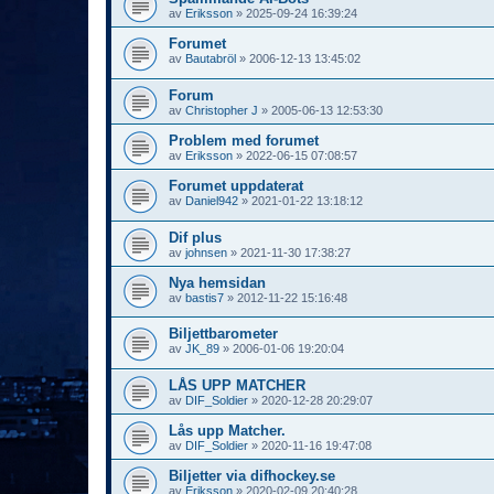
av
Eriksson
»
2025-09-24 16:39:24
Forumet
av
Bautabröl
»
2006-12-13 13:45:02
Forum
av
Christopher J
»
2005-06-13 12:53:30
Problem med forumet
av
Eriksson
»
2022-06-15 07:08:57
Forumet uppdaterat
av
Daniel942
»
2021-01-22 13:18:12
Dif plus
av
johnsen
»
2021-11-30 17:38:27
Nya hemsidan
av
bastis7
»
2012-11-22 15:16:48
Biljettbarometer
av
JK_89
»
2006-01-06 19:20:04
LÅS UPP MATCHER
av
DIF_Soldier
»
2020-12-28 20:29:07
Lås upp Matcher.
av
DIF_Soldier
»
2020-11-16 19:47:08
Biljetter via difhockey.se
av
Eriksson
»
2020-02-09 20:40:28