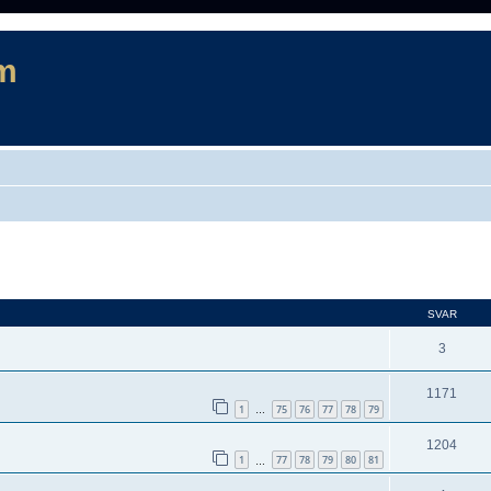
m
d sökning
SVAR
3
1171
1
75
76
77
78
79
…
1204
1
77
78
79
80
81
…