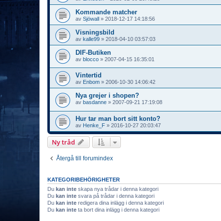
Kommande matcher
av
Sjöwall
»
2018-12-17 14:18:56
Visningsbild
av
kalle99
»
2018-04-10 03:57:03
DIF-Butiken
av
blocco
»
2007-04-15 16:35:01
Vintertid
av
Enbom
»
2006-10-30 14:06:42
Nya grejer i shopen?
av
basdanne
»
2007-09-21 17:19:08
Hur tar man bort sitt konto?
av
Henke_F
»
2016-10-27 20:03:47
Ny tråd
Återgå till forumindex
KATEGORIBEHÖRIGHETER
Du
kan inte
skapa nya trådar i denna kategori
Du
kan inte
svara på trådar i denna kategori
Du
kan inte
redigera dina inlägg i denna kategori
Du
kan inte
ta bort dina inlägg i denna kategori