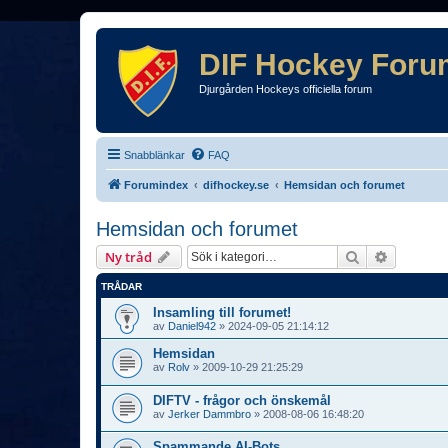
DIF Hockey Foru
Djurgården Hockeys officiella forum
Snabblänkar
FAQ
Forumindex
difhockey.se
Hemsidan och forumet
Hemsidan och forumet
Sök
Avancera
Ny tråd
TRÅDAR
Insamling till forumet!
av
Daniel942
»
2024-09-05 21:14:12
Hemsidan
av
Rolv
»
2009-10-29 21:25:29
DIFTV - frågor och önskemål
av
Jerker Dammbro
»
2008-08-06 16:48:20
Spammande AI-Bots