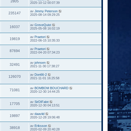
2805
2025-10-12 00:07:39
av
Jimmy Peterson
235147
2025-08-14 09:29:25
av
GreveQuist
16037
2025-05-08 16:02:19
av
Praetori
19819
2022-06-15 10:35:33
av
Praetori
87694
2022-04-20 07:34:23
av
johnsen
32491
2021-11-30 17:38:27
av
Don66-2
126070
2021-11-01 16:25:58
av
BOMBOM BOUCHARD
71081
2020-12-30 14:44:25
av
SirDIFalot
17705
2020-12-30 04:13:51
av
daaviid
19897
2020-12-28 19:06:48
av
Eriksson
38918
2020-02-09 20:40:28