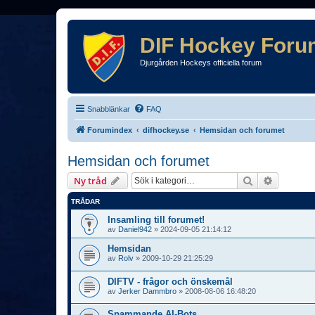
DIF Hockey Foru
Djurgården Hockeys officiella forum
Snabblänkar
FAQ
Forumindex
difhockey.se
Hemsidan och forumet
Hemsidan och forumet
Sök
Avancera
Ny tråd
TRÅDAR
Insamling till forumet!
av
Daniel942
»
2024-09-05 21:14:12
Hemsidan
av
Rolv
»
2009-10-29 21:25:29
DIFTV - frågor och önskemål
av
Jerker Dammbro
»
2008-08-06 16:48:20
Spammande AI-Bots