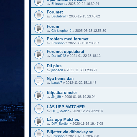
av
Eriksson
»
2025-09-24 16:39:24
Forumet
av
Bautabröl
»
2006-12-13 13:45:02
Forum
av
Christopher J
»
2005-06-13 12:53:30
Problem med forumet
av
Eriksson
»
2022-06-15 07:08:57
Forumet uppdaterat
av
Daniel942
»
2021-01-22 13:18:12
Dif plus
av
johnsen
»
2021-11-30 17:38:27
Nya hemsidan
av
bastis7
»
2012-11-22 15:16:48
Biljettbarometer
av
JK_89
»
2006-01-06 19:20:04
LÅS UPP MATCHER
av
DIF_Soldier
»
2020-12-28 20:29:07
Lås upp Matcher.
av
DIF_Soldier
»
2020-11-16 19:47:08
Biljetter via difhockey.se
av
Eriksson
»
2020-02-09 20:40:28