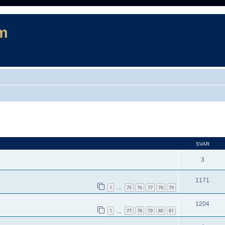
m
d sökning
SVAR
3
1171
1
75
76
77
78
79
…
1204
1
77
78
79
80
81
…