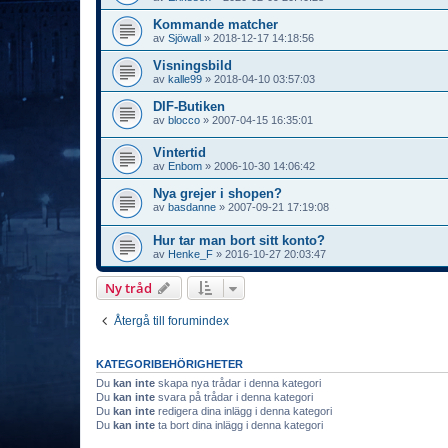
Kommande matcher
av
Sjöwall
»
2018-12-17 14:18:56
Visningsbild
av
kalle99
»
2018-04-10 03:57:03
DIF-Butiken
av
blocco
»
2007-04-15 16:35:01
Vintertid
av
Enbom
»
2006-10-30 14:06:42
Nya grejer i shopen?
av
basdanne
»
2007-09-21 17:19:08
Hur tar man bort sitt konto?
av
Henke_F
»
2016-10-27 20:03:47
Ny tråd
Återgå till forumindex
KATEGORIBEHÖRIGHETER
Du
kan inte
skapa nya trådar i denna kategori
Du
kan inte
svara på trådar i denna kategori
Du
kan inte
redigera dina inlägg i denna kategori
Du
kan inte
ta bort dina inlägg i denna kategori