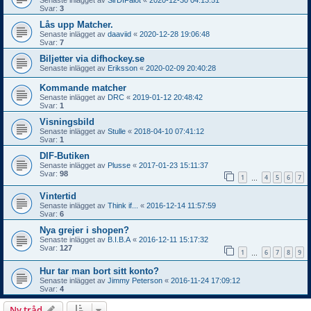
Svar:
3
Lås upp Matcher.
Senaste inlägget av
daaviid
«
2020-12-28 19:06:48
Svar:
7
Biljetter via difhockey.se
Senaste inlägget av
Eriksson
«
2020-02-09 20:40:28
Kommande matcher
Senaste inlägget av
DRC
«
2019-01-12 20:48:42
Svar:
1
Visningsbild
Senaste inlägget av
Stulle
«
2018-04-10 07:41:12
Svar:
1
DIF-Butiken
Senaste inlägget av
Plusse
«
2017-01-23 15:11:37
Svar:
98
1
4
5
6
7
…
Vintertid
Senaste inlägget av
Think if...
«
2016-12-14 11:57:59
Svar:
6
Nya grejer i shopen?
Senaste inlägget av
B.I.B.A
«
2016-12-11 15:17:32
Svar:
127
1
6
7
8
9
…
Hur tar man bort sitt konto?
Senaste inlägget av
Jimmy Peterson
«
2016-11-24 17:09:12
Svar:
4
Ny tråd