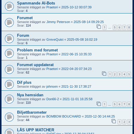
Spammande AI-Bots
Senaste inlägget av
Praetori
«
2025-10-12 00:07:39
Svar:
4
Forumet
Senaste inlägget av
Jimmy Peterson
«
2025-08-14 09:29:25
Svar:
114
1
5
6
7
8
…
Forum
Senaste inlägget av
GreveQuist
«
2025-05-08 16:02:19
Svar:
6
Problem med forumet
Senaste inlägget av
Praetori
«
2022-06-15 10:35:33
Svar:
1
Forumet uppdaterat
Senaste inlägget av
Praetori
«
2022-04-20 07:34:23
Svar:
62
1
2
3
4
5
Dif plus
Senaste inlägget av
johnsen
«
2021-11-30 17:38:27
Nya hemsidan
Senaste inlägget av
Don66-2
«
2021-11-01 16:25:58
Svar:
110
1
5
6
7
8
…
Biljettbarometer
Senaste inlägget av
BOMBOM BOUCHARD
«
2020-12-30 14:44:25
Svar:
44
1
2
3
LÅS UPP MATCHER
Senaste inlägget av
SirDIFalot
«
2020-12-30 04:13:51