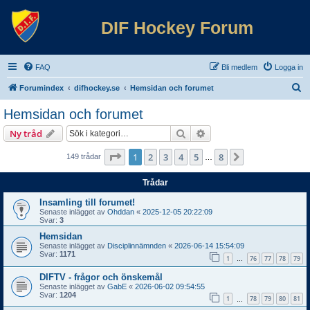
DIF Hockey Forum
FAQ
Bli medlem
Logga in
S
Forumindex
difhockey.se
Hemsidan och forumet
ö
Hemsidan och forumet
k
Sök
Avancerad sökning
Ny tråd
Sida
1
av
8
1
2
3
4
5
8
Nästa
149 trådar
…
Trådar
Insamling till forumet!
Senaste inlägget av
Ohddan
«
2025-12-05 20:22:09
Svar:
3
Hemsidan
Senaste inlägget av
Disciplinnämnden
«
2026-06-14 15:54:09
Svar:
1171
1
76
77
78
79
…
DIFTV - frågor och önskemål
Senaste inlägget av
GabE
«
2026-06-02 09:54:55
Svar:
1204
1
78
79
80
81
…