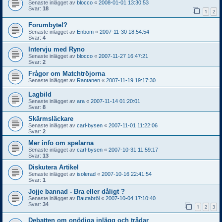
Senaste inlägget av
blocco
«
2008-01-01 13:30:53
Svar:
18
1
2
Forumbyte!?
Senaste inlägget av
Enbom
«
2007-11-30 18:54:54
Svar:
4
Intervju med Ryno
Senaste inlägget av
blocco
«
2007-11-27 16:47:21
Svar:
2
Frågor om Matchtröjorna
Senaste inlägget av
Rantanen
«
2007-11-19 19:17:30
Lagbild
Senaste inlägget av
ara
«
2007-11-14 01:20:01
Svar:
8
Skärmsläckare
Senaste inlägget av
carl-bysen
«
2007-11-01 11:22:06
Svar:
2
Mer info om spelarna
Senaste inlägget av
carl-bysen
«
2007-10-31 11:59:17
Svar:
13
Diskutera Artikel
Senaste inlägget av
isolerad
«
2007-10-16 22:41:54
Svar:
1
Jojje bannad - Bra eller dåligt ?
Senaste inlägget av
Bautabröl
«
2007-10-04 17:10:40
Svar:
34
1
2
3
Debatten om onödiga inlägg och trådar