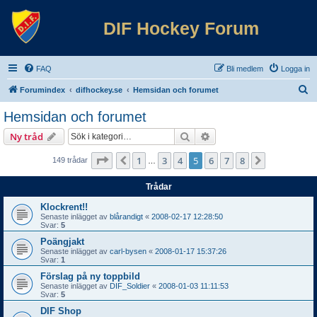
DIF Hockey Forum
FAQ
Bli medlem
Logga in
S
Forumindex
difhockey.se
Hemsidan och forumet
ö
Hemsidan och forumet
k
Sök
Avancerad sökning
Ny tråd
Sida
5
av
8
1
3
4
5
6
7
8
Föregående
Nästa
149 trådar
…
Trådar
Klockrent!!
Senaste inlägget av
blårandigt
«
2008-02-17 12:28:50
Svar:
5
Poängjakt
Senaste inlägget av
carl-bysen
«
2008-01-17 15:37:26
Svar:
1
Förslag på ny toppbild
Senaste inlägget av
DIF_Soldier
«
2008-01-03 11:11:53
Svar:
5
DIF Shop