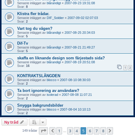
Senaste inlägget av
blårandigt
«
2007-09-23 19:31:08
Svar:
8
Klistra fler trådar.
Senaste inlägget av
DIF_Soldier
«
2007-09-02 02:07:03
Svar:
2
Vart tog du vägen?
Senaste inlägget av
blårandigt
«
2007-08-25 20:34:03
Svar:
5
Dif-Tv
Senaste inlägget av
blårandigt
«
2007-08-21 21:49:27
Svar:
5
skaffa en liknande design som färjestads sida?
Senaste inlägget av
blårandigt
«
2007-08-19 20:51:08
Svar:
16
1
2
KONTRAKTSLÄNGDEN
Senaste inlägget av
blocco
«
2007-08-10 08:30:03
Svar:
2
Ta bort ignorering av användare?
Senaste inlägget av
isolerad
«
2007-08-08 11:07:21
Svar:
2
Snygga bakgrundsbilder
Senaste inlägget av
blocco
«
2007-08-04 10:10:13
Svar:
2
Ny tråd
Sida
5
av
8
1
3
4
5
6
7
8
Föregående
Nästa
149 trådar
…