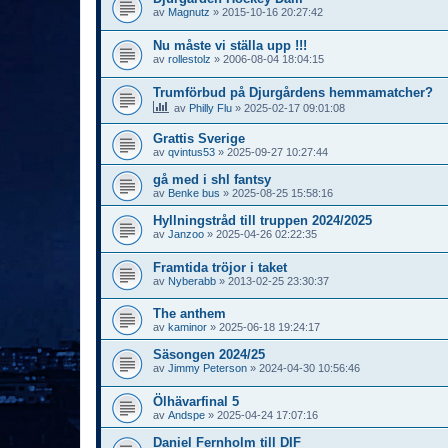
av
Magnutz
»
2015-10-16 20:27:42
Nu måste vi ställa upp !!!
av
rollestolz
»
2006-08-04 18:04:15
Trumförbud på Djurgårdens hemmamatcher?
av
Philly Flu
»
2025-02-17 09:01:08
Grattis Sverige
av
qvintus53
»
2025-09-27 10:27:44
gå med i shl fantsy
av
Benke bus
»
2025-08-25 15:58:16
Hyllningstråd till truppen 2024/2025
av
Janzoo
»
2025-04-26 02:22:35
Framtida tröjor i taket
av
Nyberabb
»
2013-02-25 23:30:37
The anthem
av
kaminor
»
2025-06-18 19:24:17
Säsongen 2024/25
av
Jimmy Peterson
»
2024-04-30 10:56:46
Ölhävarfinal 5
av
Andspe
»
2025-04-24 17:07:16
Daniel Fernholm till DIF