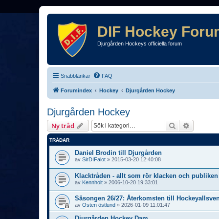
DIF Hockey Foru
Djurgården Hockeys officiella forum
Snabblänkar
FAQ
Forumindex
Hockey
Djurgården Hockey
Djurgården Hockey
Sök
Avancera
Ny tråd
TRÅDAR
Daniel Brodin till Djurgården
av
SirDIFalot
»
2015-03-20 12:40:08
Klacktråden - allt som rör klacken och publiken 
av
Kennholt
»
2006-10-20 19:33:01
Säsongen 26/27: Återkomsten till Hockeyallsve
av
Osten östlund
»
2026-01-09 11:01:47
Djurgården Hockey Dam