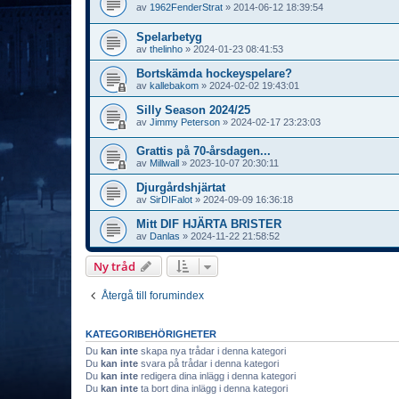
av
1962FenderStrat
»
2014-06-12 18:39:54
Spelarbetyg
av
thelinho
»
2024-01-23 08:41:53
Bortskämda hockeyspelare?
av
kallebakom
»
2024-02-02 19:43:01
Silly Season 2024/25
av
Jimmy Peterson
»
2024-02-17 23:23:03
Grattis på 70-årsdagen...
av
Millwall
»
2023-10-07 20:30:11
Djurgårdshjärtat
av
SirDIFalot
»
2024-09-09 16:36:18
Mitt DIF HJÄRTA BRISTER
av
Danlas
»
2024-11-22 21:58:52
Ny tråd
Återgå till forumindex
KATEGORIBEHÖRIGHETER
Du
kan inte
skapa nya trådar i denna kategori
Du
kan inte
svara på trådar i denna kategori
Du
kan inte
redigera dina inlägg i denna kategori
Du
kan inte
ta bort dina inlägg i denna kategori