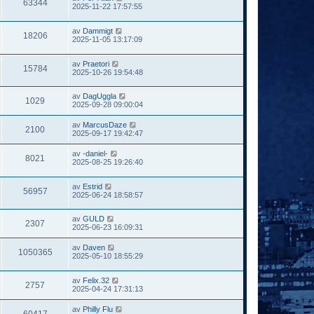
63344
2025-11-22 17:57:55
av
Dammigt
18206
2025-11-05 13:17:09
av
Praetori
15784
2025-10-26 19:54:48
av
DagUggla
1029
2025-09-28 09:00:04
av
MarcusDaze
2100
2025-09-17 19:42:47
av
-daniel-
8021
2025-08-25 19:26:40
av
Estrid
56957
2025-06-24 18:58:57
av
GULD
2307
2025-06-23 16:09:31
av
Daven
1050365
2025-05-10 18:55:29
av
Felix.32
2757
2025-04-24 17:31:13
av
Philly Flu