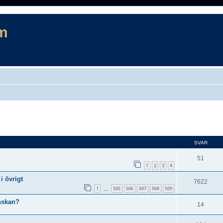
m
d sökning
SVAR
51
1
2
3
4
i övrigt
7622
1
505
506
507
508
509
…
nskan?
14