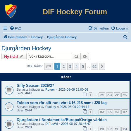
DIF Hockey Forum
FAQ
Bli medlem
Logga in
S
Forumindex
Hockey
Djurgården Hockey
ö
Djurgården Hockey
k
Sök
Avancerad sökning
Ny tråd
Sida
1
av
92
1
2
3
4
5
92
Nästa
1838 trådar
…
Trådar
Silly Season 2026/27
Senaste inlägget av
Rutger
«
2026-08-09 23:00:06
Svar:
4413
1
292
293
294
295
…
Tråden som rör allt runt vårt U16,J18 samt J20 lag
Senaste inlägget av
Puckey
«
2026-08-09 20:44:14
Svar:
2494
1
164
165
166
167
…
Djurgårdare i Nordamerika/Europa/Övriga världen
Senaste inlägget av
DIFLuWi
«
2026-08-07 20:46:47
Svar:
2901
1
191
192
193
194
…