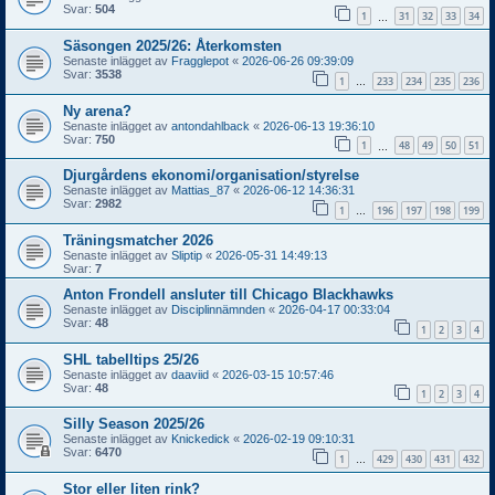
Svar:
504
1
31
32
33
34
…
Säsongen 2025/26: Återkomsten
Senaste inlägget av
Fragglepot
«
2026-06-26 09:39:09
Svar:
3538
1
233
234
235
236
…
Ny arena?
Senaste inlägget av
antondahlback
«
2026-06-13 19:36:10
Svar:
750
1
48
49
50
51
…
Djurgårdens ekonomi/organisation/styrelse
Senaste inlägget av
Mattias_87
«
2026-06-12 14:36:31
Svar:
2982
1
196
197
198
199
…
Träningsmatcher 2026
Senaste inlägget av
Sliptip
«
2026-05-31 14:49:13
Svar:
7
Anton Frondell ansluter till Chicago Blackhawks
Senaste inlägget av
Disciplinnämnden
«
2026-04-17 00:33:04
Svar:
48
1
2
3
4
SHL tabelltips 25/26
Senaste inlägget av
daaviid
«
2026-03-15 10:57:46
Svar:
48
1
2
3
4
Silly Season 2025/26
Senaste inlägget av
Knickedick
«
2026-02-19 09:10:31
Svar:
6470
1
429
430
431
432
…
Stor eller liten rink?