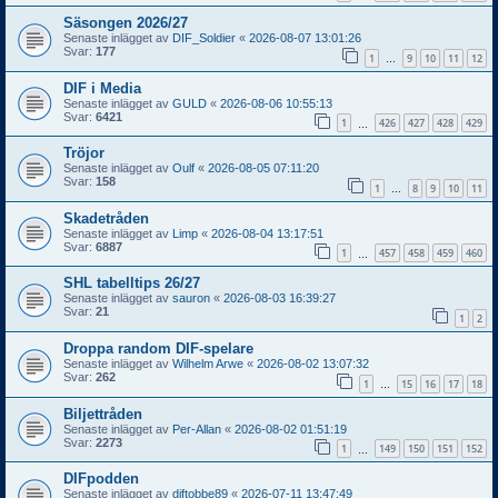
Säsongen 2026/27
Senaste inlägget av
DIF_Soldier
«
2026-08-07 13:01:26
Svar:
177
1
9
10
11
12
…
DIF i Media
Senaste inlägget av
GULD
«
2026-08-06 10:55:13
Svar:
6421
1
426
427
428
429
…
Tröjor
Senaste inlägget av
Oulf
«
2026-08-05 07:11:20
Svar:
158
1
8
9
10
11
…
Skadetråden
Senaste inlägget av
Limp
«
2026-08-04 13:17:51
Svar:
6887
1
457
458
459
460
…
SHL tabelltips 26/27
Senaste inlägget av
sauron
«
2026-08-03 16:39:27
Svar:
21
1
2
Droppa random DIF-spelare
Senaste inlägget av
Wilhelm Arwe
«
2026-08-02 13:07:32
Svar:
262
1
15
16
17
18
…
Biljettråden
Senaste inlägget av
Per-Allan
«
2026-08-02 01:51:19
Svar:
2273
1
149
150
151
152
…
DIFpodden
Senaste inlägget av
diftobbe89
«
2026-07-11 13:47:49