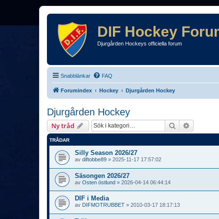
DIF Hockey Foru
Djurgården Hockeys officiella forum
Snabblänkar
FAQ
Forumindex
Hockey
Djurgården Hockey
Djurgården Hockey
Sök
Avancera
Ny tråd
TRÅDAR
Silly Season 2026/27
av
diftobbe89
»
2025-11-17 17:57:02
Säsongen 2026/27
av
Osten östlund
»
2026-04-14 06:44:14
DIF i Media
av
DIFMOTRUBBET
»
2010-03-17 18:17:13