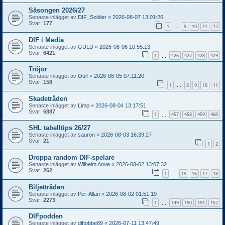
Säsongen 2026/27
Senaste inlägget av
DIF_Soldier
«
2026-08-07 13:01:26
Svar:
177
1
9
10
11
12
…
DIF i Media
Senaste inlägget av
GULD
«
2026-08-06 10:55:13
Svar:
6421
1
426
427
428
429
…
Tröjor
Senaste inlägget av
Oulf
«
2026-08-05 07:11:20
Svar:
158
1
8
9
10
11
…
Skadetråden
Senaste inlägget av
Limp
«
2026-08-04 13:17:51
Svar:
6887
1
457
458
459
460
…
SHL tabelltips 26/27
Senaste inlägget av
sauron
«
2026-08-03 16:39:27
Svar:
21
1
2
Droppa random DIF-spelare
Senaste inlägget av
Wilhelm Arwe
«
2026-08-02 13:07:32
Svar:
262
1
15
16
17
18
…
Biljettråden
Senaste inlägget av
Per-Allan
«
2026-08-02 01:51:19
Svar:
2273
1
149
150
151
152
…
DIFpodden
Senaste inlägget av
diftobbe89
«
2026-07-11 13:47:49