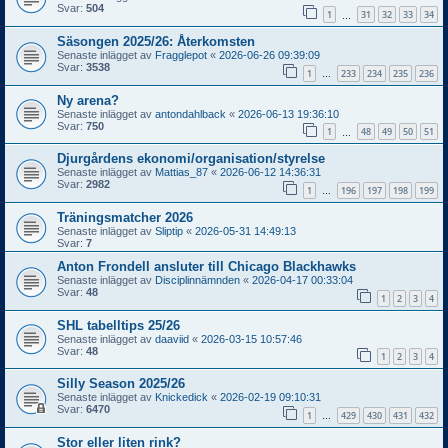
Svar:
504
1
31
32
33
34
…
Säsongen 2025/26: Återkomsten
Senaste inlägget av
Fragglepot
«
2026-06-26 09:39:09
Svar:
3538
1
233
234
235
236
…
Ny arena?
Senaste inlägget av
antondahlback
«
2026-06-13 19:36:10
Svar:
750
1
48
49
50
51
…
Djurgårdens ekonomi/organisation/styrelse
Senaste inlägget av
Mattias_87
«
2026-06-12 14:36:31
Svar:
2982
1
196
197
198
199
…
Träningsmatcher 2026
Senaste inlägget av
Sliptip
«
2026-05-31 14:49:13
Svar:
7
Anton Frondell ansluter till Chicago Blackhawks
Senaste inlägget av
Disciplinnämnden
«
2026-04-17 00:33:04
Svar:
48
1
2
3
4
SHL tabelltips 25/26
Senaste inlägget av
daaviid
«
2026-03-15 10:57:46
Svar:
48
1
2
3
4
Silly Season 2025/26
Senaste inlägget av
Knickedick
«
2026-02-19 09:10:31
Svar:
6470
1
429
430
431
432
…
Stor eller liten rink?