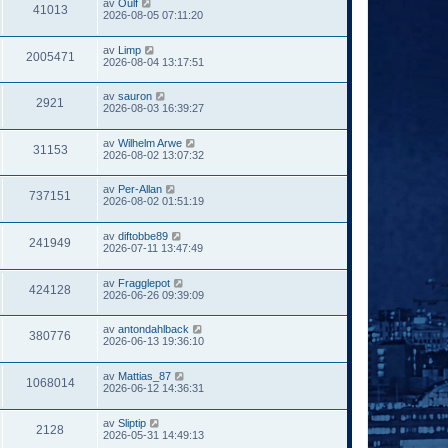
av
Oulf
41013
2026-08-05 07:11:20
av
Limp
2005471
2026-08-04 13:17:51
av
sauron
2921
2026-08-03 16:39:27
av
Wilhelm Arwe
31153
2026-08-02 13:07:32
av
Per-Allan
737151
2026-08-02 01:51:19
av
diftobbe89
241949
2026-07-11 13:47:49
av
Fragglepot
424128
2026-06-26 09:39:09
av
antondahlback
380776
2026-06-13 19:36:10
av
Mattias_87
1068014
2026-06-12 14:36:31
av
Sliptip
2128
2026-05-31 14:49:13