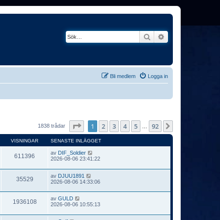
Sök
Avancerad söknin
Bli medlem
Logga in
Sida
1
av
92
1
2
3
4
5
92
Nästa
1838 trådar
…
VISNINGAR
SENASTE INLÄGGET
av
DIF_Soldier
611396
2026-08-06 23:41:22
av
DJUU1891
35529
2026-08-06 14:33:06
av
GULD
1936108
2026-08-06 10:55:13