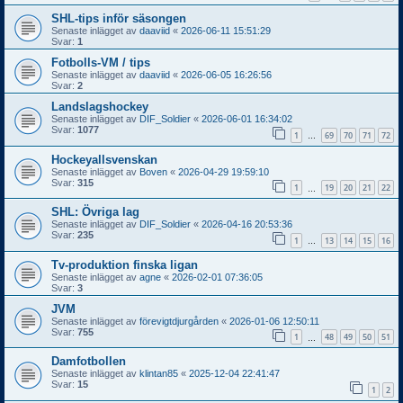
SHL-tips inför säsongen
Senaste inlägget av
daaviid
«
2026-06-11 15:51:29
Svar:
1
Fotbolls-VM / tips
Senaste inlägget av
daaviid
«
2026-06-05 16:26:56
Svar:
2
Landslagshockey
Senaste inlägget av
DIF_Soldier
«
2026-06-01 16:34:02
Svar:
1077
1
69
70
71
72
…
Hockeyallsvenskan
Senaste inlägget av
Boven
«
2026-04-29 19:59:10
Svar:
315
1
19
20
21
22
…
SHL: Övriga lag
Senaste inlägget av
DIF_Soldier
«
2026-04-16 20:53:36
Svar:
235
1
13
14
15
16
…
Tv-produktion finska ligan
Senaste inlägget av
agne
«
2026-02-01 07:36:05
Svar:
3
JVM
Senaste inlägget av
förevigtdjurgården
«
2026-01-06 12:50:11
Svar:
755
1
48
49
50
51
…
Damfotbollen
Senaste inlägget av
klintan85
«
2025-12-04 22:41:47
Svar:
15
1
2