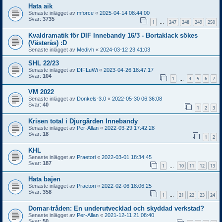
Hata aik
Senaste inlägget av
mforce
«
2025-04-14 08:44:00
Svar:
3735
1
247
248
249
250
…
Kvaldramatik för DIF Innebandy 16/3 - Bortaklack sökes
(Västerås) :D
Senaste inlägget av
Medivh
«
2024-03-12 23:41:03
SHL 22/23
Senaste inlägget av
DIFLuWi
«
2023-04-26 18:47:17
Svar:
104
1
4
5
6
7
…
VM 2022
Senaste inlägget av
Donkels-3.0
«
2022-05-30 06:36:08
Svar:
40
1
2
3
Krisen total i Djurgården Innebandy
Senaste inlägget av
Per-Allan
«
2022-03-29 17:42:28
Svar:
18
1
2
KHL
Senaste inlägget av
Praetori
«
2022-03-01 18:34:45
Svar:
187
1
10
11
12
13
…
Hata bajen
Senaste inlägget av
Praetori
«
2022-02-06 18:06:25
Svar:
358
1
21
22
23
24
…
Domar-tråden: En underutvecklad och skyddad verkstad?
Senaste inlägget av
Per-Allan
«
2021-12-11 21:08:40
Svar:
50