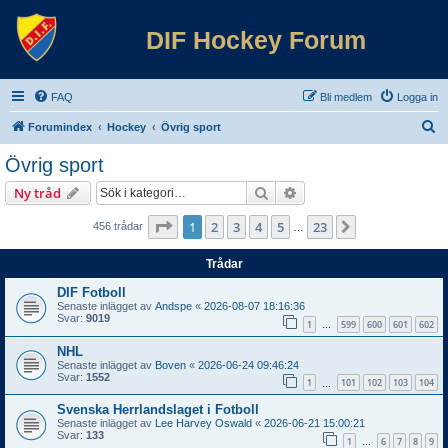
DIF Hockey Forum
FAQ
Bli medlem
Logga in
S
Forumindex
Hockey
Övrig sport
ö
Övrig sport
k
Sök
Avancerad sökning
Ny tråd
Sida
1
av
23
1
2
3
4
5
23
Nästa
456 trådar
…
Trådar
DIF Fotboll
Senaste inlägget av
Andspe
«
2026-08-07 18:16:36
Svar:
9019
1
599
600
601
602
…
NHL
Senaste inlägget av
Boven
«
2026-06-24 09:46:24
Svar:
1552
1
101
102
103
104
…
Svenska Herrlandslaget i Fotboll
Senaste inlägget av
Lee Harvey Oswald
«
2026-06-21 15:00:21
Svar:
133
1
6
7
8
9
…