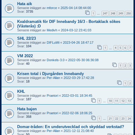
Hata aik
Senaste inlägget av
mforce
«
2025-04-14 08:44:00
Svar:
3735
1
247
248
249
250
…
Kvaldramatik för DIF Innebandy 16/3 - Bortaklack sökes
(Västerås) :D
Senaste inlägget av
Medivh
«
2024-03-12 23:41:03
SHL 22/23
Senaste inlägget av
DIFLuWi
«
2023-04-26 18:47:17
Svar:
104
1
4
5
6
7
…
VM 2022
Senaste inlägget av
Donkels-3.0
«
2022-05-30 06:36:08
Svar:
40
1
2
3
Krisen total i Djurgården Innebandy
Senaste inlägget av
Per-Allan
«
2022-03-29 17:42:28
Svar:
18
1
2
KHL
Senaste inlägget av
Praetori
«
2022-03-01 18:34:45
Svar:
187
1
10
11
12
13
…
Hata bajen
Senaste inlägget av
Praetori
«
2022-02-06 18:06:25
Svar:
358
1
21
22
23
24
…
Domar-tråden: En underutvecklad och skyddad verkstad?
Senaste inlägget av
Per-Allan
«
2021-12-11 21:08:40
Svar:
50