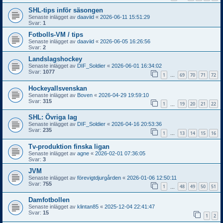
SHL-tips inför säsongen
Senaste inlägget av
daaviid
«
2026-06-11 15:51:29
Svar:
1
Fotbolls-VM / tips
Senaste inlägget av
daaviid
«
2026-06-05 16:26:56
Svar:
2
Landslagshockey
Senaste inlägget av
DIF_Soldier
«
2026-06-01 16:34:02
Svar:
1077
1
69
70
71
72
…
Hockeyallsvenskan
Senaste inlägget av
Boven
«
2026-04-29 19:59:10
Svar:
315
1
19
20
21
22
…
SHL: Övriga lag
Senaste inlägget av
DIF_Soldier
«
2026-04-16 20:53:36
Svar:
235
1
13
14
15
16
…
Tv-produktion finska ligan
Senaste inlägget av
agne
«
2026-02-01 07:36:05
Svar:
3
JVM
Senaste inlägget av
förevigtdjurgården
«
2026-01-06 12:50:11
Svar:
755
1
48
49
50
51
…
Damfotbollen
Senaste inlägget av
klintan85
«
2025-12-04 22:41:47
Svar:
15
1
2