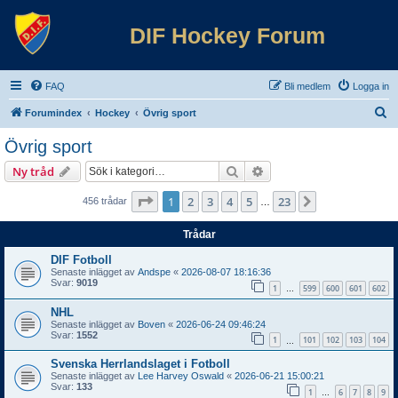
DIF Hockey Forum
FAQ
Bli medlem
Logga in
S
Forumindex
Hockey
Övrig sport
ö
Övrig sport
k
Sök
Avancerad sökning
Ny tråd
Sida
1
av
23
1
2
3
4
5
23
Nästa
456 trådar
…
Trådar
DIF Fotboll
Senaste inlägget av
Andspe
«
2026-08-07 18:16:36
Svar:
9019
1
599
600
601
602
…
NHL
Senaste inlägget av
Boven
«
2026-06-24 09:46:24
Svar:
1552
1
101
102
103
104
…
Svenska Herrlandslaget i Fotboll
Senaste inlägget av
Lee Harvey Oswald
«
2026-06-21 15:00:21
Svar:
133
1
6
7
8
9
…