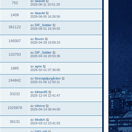
av
daaviid
752
2026-06-11 15:51:29
av
daaviid
1409
2026-06-05 16:26:56
av
DIF_Soldier
361122
2026-06-01 16:34:02
av
Boven
149307
2026-04-29 19:59:10
av
DIF_Soldier
133703
2026-04-16 20:53:36
av
agne
1885
2026-02-01 07:36:05
av
förevigtdjurgården
244842
2026-01-06 12:50:11
av
klintan85
33232
2025-12-04 22:41:47
av
mforce
1025878
2025-04-14 08:44:00
av
Medivh
36131
2024-03-12 23:41:03
av
DIFLuWi