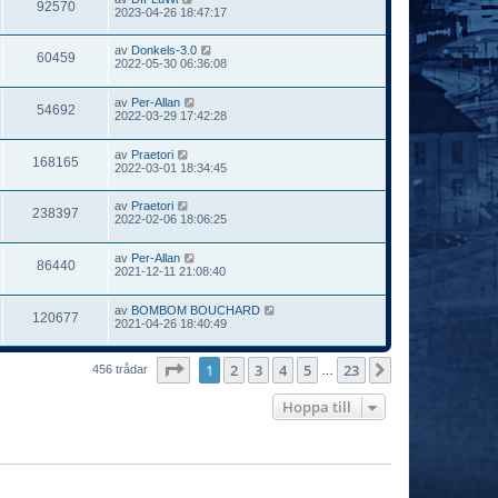
92570
2023-04-26 18:47:17
av
Donkels-3.0
60459
2022-05-30 06:36:08
av
Per-Allan
54692
2022-03-29 17:42:28
av
Praetori
168165
2022-03-01 18:34:45
av
Praetori
238397
2022-02-06 18:06:25
av
Per-Allan
86440
2021-12-11 21:08:40
av
BOMBOM BOUCHARD
120677
2021-04-26 18:40:49
Sida
1
av
23
1
2
3
4
5
23
Nästa
456 trådar
…
Hoppa till