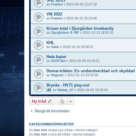
SHL 22/23
av
Praetori
»
2022-09-30 12:07:18
VM 2022
av
Praetori
»
2022-05-15 20:03:06
Krisen total i Djurgården Innebandy
av
Djurgårdens IF IBF
»
2012-12-13 18:52:31
KHL
av
Salas
»
2010-12-10 18:30:21
Hata bajen
av
SirDIFalot
»
2011-02-09 15:19:01
Domar-tråden: En underutvecklad och skyddad 
av
Magnutz
»
2012-01-13 19:03:38
Brynäs - HV71 play-out
av
Mattias_87
»
2021-04-01 19:15:04
Ny tråd
Återgå till forumindex
KATEGORIBEHÖRIGHETER
Du
kan inte
skapa nya trådar i denna kategori
Du
kan inte
svara på trådar i denna kategori