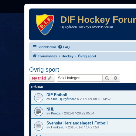
DIF Hockey Foru
Djurgården Hockeys officiella forum
Snabblänkar
FAQ
Forumindex
Hockey
Övrig sport
Övrig sport
Sök
Avancera
Ny tråd
TRÅDAR
DIF Fotboll
av
Stolt-Djurgårdare
»
2009-09-08 10:14:52
NHL
av
Kentta
»
2011-07-28 22:05:54
Svenska Herrlandslaget i Fotboll
av
Henke95
»
2013-01-07 14:27:58