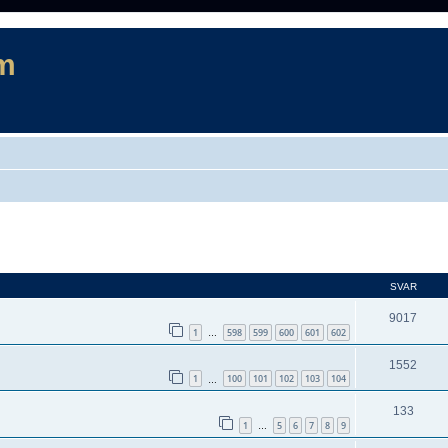
m
d sökning
SVAR
9017
1
598
599
600
601
602
…
1552
1
100
101
102
103
104
…
133
1
5
6
7
8
9
…