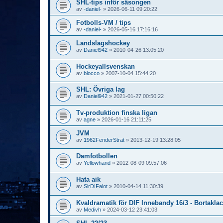
SHL-tips inför säsongen
av
-daniel-
»
2026-06-11 09:20:22
Fotbolls-VM / tips
av
-daniel-
»
2026-05-16 17:16:16
Landslagshockey
av
Daniel942
»
2010-04-26 13:05:20
Hockeyallsvenskan
av
blocco
»
2007-10-04 15:44:20
SHL: Övriga lag
av
Daniel942
»
2021-01-27 00:50:22
Tv-produktion finska ligan
av
agne
»
2026-01-16 21:11:25
JVM
av
1962FenderStrat
»
2013-12-19 13:28:05
Damfotbollen
av
Yellowhand
»
2012-08-09 09:57:06
Hata aik
av
SirDIFalot
»
2010-04-14 11:30:39
Kvaldramatik för DIF Innebandy 16/3 - Bortaklac
av
Medivh
»
2024-03-12 23:41:03