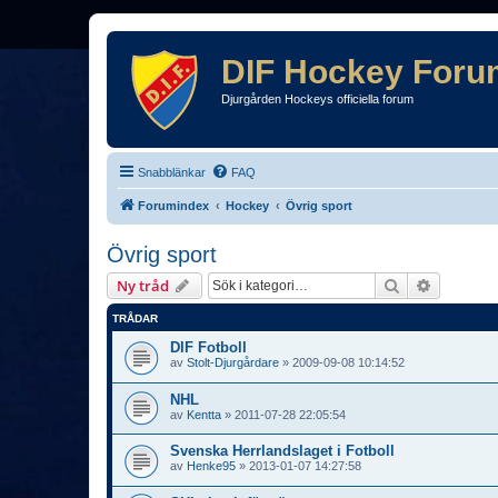
DIF Hockey Foru
Djurgården Hockeys officiella forum
Snabblänkar
FAQ
Forumindex
Hockey
Övrig sport
Övrig sport
Sök
Avancera
Ny tråd
TRÅDAR
DIF Fotboll
av
Stolt-Djurgårdare
»
2009-09-08 10:14:52
NHL
av
Kentta
»
2011-07-28 22:05:54
Svenska Herrlandslaget i Fotboll
av
Henke95
»
2013-01-07 14:27:58