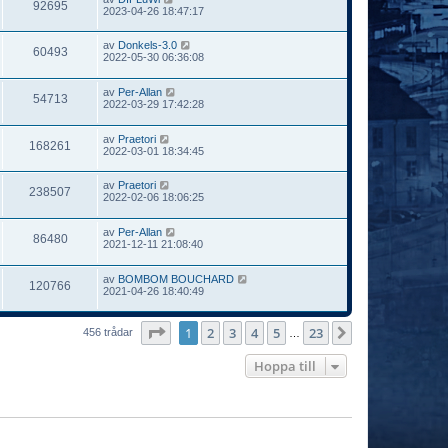
92695
2023-04-26 18:47:17
av
Donkels-3.0
60493
2022-05-30 06:36:08
av
Per-Allan
54713
2022-03-29 17:42:28
av
Praetori
168261
2022-03-01 18:34:45
av
Praetori
238507
2022-02-06 18:06:25
av
Per-Allan
86480
2021-12-11 21:08:40
av
BOMBOM BOUCHARD
120766
2021-04-26 18:40:49
Sida
1
av
23
1
2
3
4
5
23
Nästa
456 trådar
…
Hoppa till