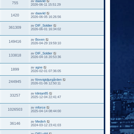
av
daaviid
755
2026-06-11 15:51:29
av
daaviid
1420
2026-06-05 16:26:56
av
DIF_Soldier
361309
2026-06-01 16:34:02
av
Boven
149416
2026-04-29 19:59:10
av
DIF_Soldier
133818
2026-04-16 20:53:36
av
agne
1899
2026-02-01 07:36:05
av
förevigtdjurgården
244945
2026-01-06 12:50:11
av
klintan85
33257
2025-12-04 22:41:47
av
mforce
1026503
2025-04-14 08:44:00
av
Medivh
36146
2024-03-12 23:41:03
av
DIFLuWi