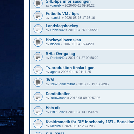
SHL-tips inför säsongen
av
-daniel-
»
2026-06-11 09:20:22
Fotbolls-VM / tips
av
-daniel-
»
2026-05-16 17:16:16
Landslagshockey
av
Daniel942
»
2010-04-26 13:05:20
Hockeyallsvenskan
av
blocco
»
2007-10-04 15:44:20
SHL: Övriga lag
av
Daniel942
»
2021-01-27 00:50:22
Tv-produktion finska ligan
av
agne
»
2026-01-16 21:11:25
JVM
av
1962FenderStrat
»
2013-12-19 13:28:05
Damfotbollen
av
Yellowhand
»
2012-08-09 09:57:06
Hata aik
av
SirDIFalot
»
2010-04-14 11:30:39
Kvaldramatik för DIF Innebandy 16/3 - Bortaklac
av
Medivh
»
2024-03-12 23:41:03