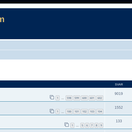
m
d sökning
SVAR
9019
1
598
599
600
601
602
…
1552
1
100
101
102
103
104
…
133
1
5
6
7
8
9
…