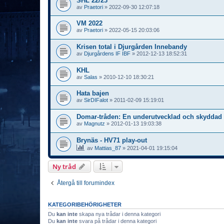
SHL 22/23
av
Praetori
»
2022-09-30 12:07:18
VM 2022
av
Praetori
»
2022-05-15 20:03:06
Krisen total i Djurgården Innebandy
av
Djurgårdens IF IBF
»
2012-12-13 18:52:31
KHL
av
Salas
»
2010-12-10 18:30:21
Hata bajen
av
SirDIFalot
»
2011-02-09 15:19:01
Domar-tråden: En underutvecklad och skyddad 
av
Magnutz
»
2012-01-13 19:03:38
Brynäs - HV71 play-out
av
Mattias_87
»
2021-04-01 19:15:04
Ny tråd
Återgå till forumindex
KATEGORIBEHÖRIGHETER
Du
kan inte
skapa nya trådar i denna kategori
Du
kan inte
svara på trådar i denna kategori