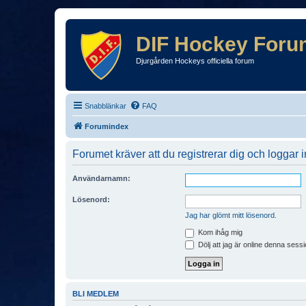
DIF Hockey Foru
Djurgården Hockeys officiella forum
Snabblänkar
FAQ
Forumindex
Forumet kräver att du registrerar dig och loggar in
Användarnamn:
Lösenord:
Jag har glömt mitt lösenord.
Kom ihåg mig
Dölj att jag är online denna sessi
BLI MEDLEM