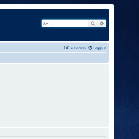
Sök
Avancerad söknin
Bli medlem
Logga in