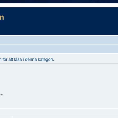
m
 för att läsa i denna kategori.
on.