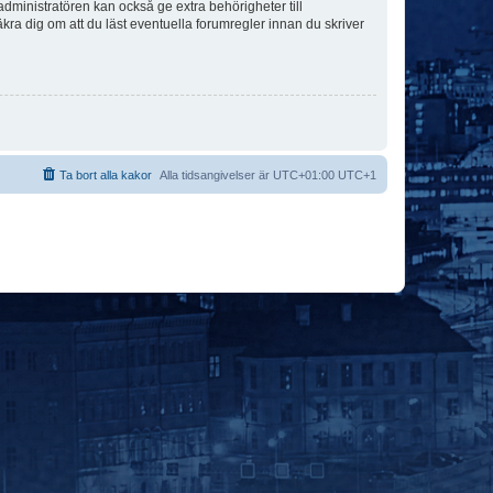
dministratören kan också ge extra behörigheter till
äkra dig om att du läst eventuella forumregler innan du skriver
Ta bort alla kakor
Alla tidsangivelser är UTC+01:00 UTC+1