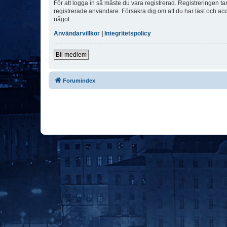
För att logga in så måste du vara registrerad. Registreringen 
registrerade användare. Försäkra dig om att du har läst och acce
något.
Användarvillkor
|
Integritetspolicy
Bli medlem
Forumindex