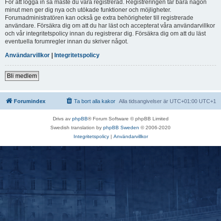
För att logga in så måste du vara registrerad. Registreringen tar bara någon
minut men ger dig nya och utökade funktioner och möjligheter.
Forumadministratören kan också ge extra behörigheter till registrerade
användare. Försäkra dig om att du har läst och accepterat våra användarvillkor
och vår integritetspolicy innan du registrerar dig. Försäkra dig om att du läst
eventuella forumregler innan du skriver något.
Användarvillkor
|
Integritetspolicy
Bli medlem
Forumindex
Ta bort alla kakor
Alla tidsangivelser är UTC+01:00 UTC+1
Drivs av
phpBB
® Forum Software © phpBB Limited
Swedish translation by
phpBB Sweden
© 2006-2020
Integritetspolicy
|
Användarvillkor