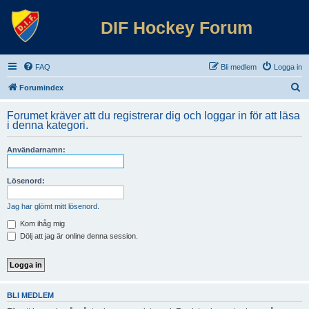
DIF Hockey Forum
FAQ
Bli medlem
Logga in
S
Forumindex
ö
Forumet kräver att du registrerar dig och loggar in för att läsa
k
i denna kategori.
Användarnamn:
Lösenord:
Jag har glömt mitt lösenord.
Kom ihåg mig
Dölj att jag är online denna session.
BLI MEDLEM