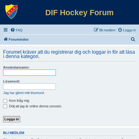
DIF Hockey Forum
FAQ
Bli medlem
Logga in
S
Forumindex
ö
Forumet kräver att du registrerar dig och loggar in för att läsa
k
i denna kategori.
Användarnamn:
Lösenord:
Jag har glömt mitt lösenord.
Kom ihåg mig
Dölj att jag är online denna session.
BLI MEDLEM