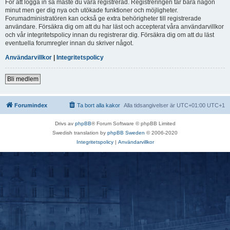
För att logga in så måste du vara registrerad. Registreringen tar bara någon
minut men ger dig nya och utökade funktioner och möjligheter.
Forumadministratören kan också ge extra behörigheter till registrerade
användare. Försäkra dig om att du har läst och accepterat våra användarvillkor
och vår integritetspolicy innan du registrerar dig. Försäkra dig om att du läst
eventuella forumregler innan du skriver något.
Användarvillkor
|
Integritetspolicy
Bli medlem
Forumindex
Ta bort alla kakor
Alla tidsangivelser är UTC+01:00 UTC+1
Drivs av
phpBB
® Forum Software © phpBB Limited
Swedish translation by
phpBB Sweden
© 2006-2020
Integritetspolicy
|
Användarvillkor