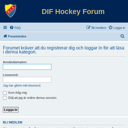
DIF Hockey Forum
FAQ
Bli medlem
Logga in
S
Forumindex
ö
Forumet kräver att du registrerar dig och loggar in för att läsa
k
i denna kategori.
Användarnamn:
Lösenord:
Jag har glömt mitt lösenord.
Kom ihåg mig
Dölj att jag är online denna session.
BLI MEDLEM