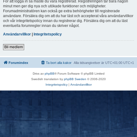
För att logga in så måste du vara registrerad. Registreringen tar bara någon
minut men ger dig nya och utökade funktioner och möjligheter.
Forumadministratören kan också ge extra behörigheter till registrerade
användare. Försäkra dig om att du har läst och accepterat våra användarvillkor
och vår integritetspolicy innan du registrerar dig. Försäkra dig om att du läst
eventuella forumregler innan du skriver något.
Användarvillkor
|
Integritetspolicy
Bli medlem
Forumindex
Ta bort alla kakor
Alla tidsangivelser är UTC+01:00 UTC+1
Drivs av
phpBB
® Forum Software © phpBB Limited
Swedish translation by
phpBB Sweden
© 2006-2020
Integritetspolicy
|
Användarvillkor