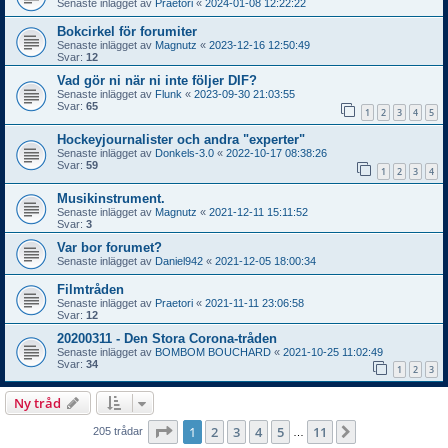
Senaste inlägget av
Praetori
«
2024-01-08 12:22:22
Bokcirkel för forumiter
Senaste inlägget av
Magnutz
«
2023-12-16 12:50:49
Svar:
12
Vad gör ni när ni inte följer DIF?
Senaste inlägget av
Flunk
«
2023-09-30 21:03:55
Svar:
65
1
2
3
4
5
Hockeyjournalister och andra "experter"
Senaste inlägget av
Donkels-3.0
«
2022-10-17 08:38:26
Svar:
59
1
2
3
4
Musikinstrument.
Senaste inlägget av
Magnutz
«
2021-12-11 15:11:52
Svar:
3
Var bor forumet?
Senaste inlägget av
Daniel942
«
2021-12-05 18:00:34
Filmtråden
Senaste inlägget av
Praetori
«
2021-11-11 23:06:58
Svar:
12
20200311 - Den Stora Corona-tråden
Senaste inlägget av
BOMBOM BOUCHARD
«
2021-10-25 11:02:49
Svar:
34
1
2
3
Ny tråd
Sida
1
av
11
1
2
3
4
5
11
Nästa
205 trådar
…