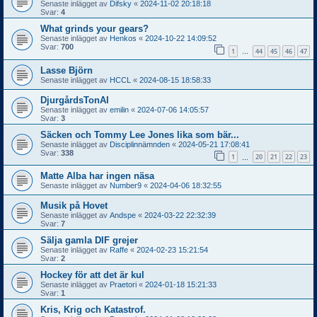
Senaste inlägget av
Difsky
«
2024-11-02 20:18:18
Svar:
4
What grinds your gears?
Senaste inlägget av
Henkos
«
2024-10-22 14:09:52
Svar:
700
1
44
45
46
47
…
Lasse Björn
Senaste inlägget av
HCCL
«
2024-08-15 18:58:33
DjurgårdsTonAI
Senaste inlägget av
emilin
«
2024-07-06 14:05:57
Svar:
3
Säcken och Tommy Lee Jones lika som bär...
Senaste inlägget av
Disciplinnämnden
«
2024-05-21 17:08:41
Svar:
338
1
20
21
22
23
…
Matte Alba har ingen näsa
Senaste inlägget av
Number9
«
2024-04-06 18:32:55
Musik på Hovet
Senaste inlägget av
Andspe
«
2024-03-22 22:32:39
Svar:
7
Sälja gamla DIF grejer
Senaste inlägget av
Raffe
«
2024-02-23 15:21:54
Svar:
2
Hockey för att det är kul
Senaste inlägget av
Praetori
«
2024-01-18 15:21:33
Svar:
1
Kris, Krig och Katastrof.