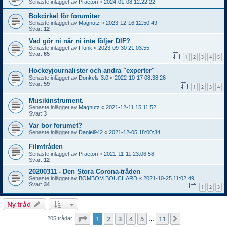
Senaste inlägget av
Praetori
«
2024-01-08 12:22:22
Bokcirkel för forumiter
Senaste inlägget av
Magnutz
«
2023-12-16 12:50:49
Svar:
12
Vad gör ni när ni inte följer DIF?
Senaste inlägget av
Flunk
«
2023-09-30 21:03:55
Svar:
65
1
2
3
4
5
Hockeyjournalister och andra "experter"
Senaste inlägget av
Donkels-3.0
«
2022-10-17 08:38:26
Svar:
59
1
2
3
4
Musikinstrument.
Senaste inlägget av
Magnutz
«
2021-12-11 15:11:52
Svar:
3
Var bor forumet?
Senaste inlägget av
Daniel942
«
2021-12-05 18:00:34
Filmtråden
Senaste inlägget av
Praetori
«
2021-11-11 23:06:58
Svar:
12
20200311 - Den Stora Corona-tråden
Senaste inlägget av
BOMBOM BOUCHARD
«
2021-10-25 11:02:49
Svar:
34
1
2
3
Ny tråd
Sida
1
av
11
1
2
3
4
5
11
Nästa
205 trådar
…