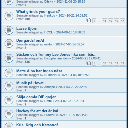
Senaste inlägget av
Difsky
«
2024-11-02 20:18:18
Svar:
4
What grinds your gears?
Senaste inlägget av
Henkos
«
2024-10-22 14:09:52
Svar:
700
1
44
45
46
47
…
Lasse Björn
Senaste inlägget av
HCCL
«
2024-08-15 18:58:33
DjurgårdsTonAI
Senaste inlägget av
emilin
«
2024-07-06 14:05:57
Svar:
3
Säcken och Tommy Lee Jones lika som bär...
Senaste inlägget av
Disciplinnämnden
«
2024-05-21 17:08:41
Svar:
338
1
20
21
22
23
…
Matte Alba har ingen näsa
Senaste inlägget av
Number9
«
2024-04-06 18:32:55
Musik på Hovet
Senaste inlägget av
Andspe
«
2024-03-22 22:32:39
Svar:
7
Sälja gamla DIF grejer
Senaste inlägget av
Raffe
«
2024-02-23 15:21:54
Svar:
2
Hockey för att det är kul
Senaste inlägget av
Praetori
«
2024-01-18 15:21:33
Svar:
1
Kris, Krig och Katastrof.