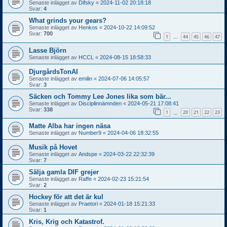
Senaste inlägget av
Difsky
«
2024-11-02 20:18:18
Svar:
4
What grinds your gears?
Senaste inlägget av
Henkos
«
2024-10-22 14:09:52
Svar:
700
1
44
45
46
47
…
Lasse Björn
Senaste inlägget av
HCCL
«
2024-08-15 18:58:33
DjurgårdsTonAI
Senaste inlägget av
emilin
«
2024-07-06 14:05:57
Svar:
3
Säcken och Tommy Lee Jones lika som bär...
Senaste inlägget av
Disciplinnämnden
«
2024-05-21 17:08:41
Svar:
338
1
20
21
22
23
…
Matte Alba har ingen näsa
Senaste inlägget av
Number9
«
2024-04-06 18:32:55
Musik på Hovet
Senaste inlägget av
Andspe
«
2024-03-22 22:32:39
Svar:
7
Sälja gamla DIF grejer
Senaste inlägget av
Raffe
«
2024-02-23 15:21:54
Svar:
2
Hockey för att det är kul
Senaste inlägget av
Praetori
«
2024-01-18 15:21:33
Svar:
1
Kris, Krig och Katastrof.