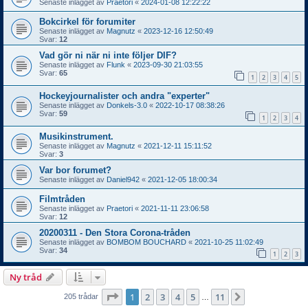
Senaste inlägget av
Praetori
«
2024-01-08 12:22:22
Bokcirkel för forumiter
Senaste inlägget av
Magnutz
«
2023-12-16 12:50:49
Svar:
12
Vad gör ni när ni inte följer DIF?
Senaste inlägget av
Flunk
«
2023-09-30 21:03:55
Svar:
65
1
2
3
4
5
Hockeyjournalister och andra "experter"
Senaste inlägget av
Donkels-3.0
«
2022-10-17 08:38:26
Svar:
59
1
2
3
4
Musikinstrument.
Senaste inlägget av
Magnutz
«
2021-12-11 15:11:52
Svar:
3
Var bor forumet?
Senaste inlägget av
Daniel942
«
2021-12-05 18:00:34
Filmtråden
Senaste inlägget av
Praetori
«
2021-11-11 23:06:58
Svar:
12
20200311 - Den Stora Corona-tråden
Senaste inlägget av
BOMBOM BOUCHARD
«
2021-10-25 11:02:49
Svar:
34
1
2
3
Ny tråd
Sida
1
av
11
1
2
3
4
5
11
Nästa
205 trådar
…