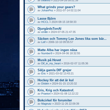
av
thelinho
»
2023-04-26 09:01:39
What grinds your gears?
av
JohanPez
»
2011-07-14 02:11:04
Lasse Björn
av
HCCL
»
2024-08-15 18:58:33
DjurgårdsTonAI
av
emilin
»
2024-07-05 21:47:35
Säcken och Tommy Lee Jones lika som bär...
av
Leif
»
2006-10-10 09:55:57
Matte Alba har ingen näsa
av
Number9
»
2024-04-06 18:32:55
Musik på Hovet
av
Dif_in_my_heart
»
2016-02-07 11:05:36
Sälja gamla DIF grejer
av
Eric
»
2021-03-02 13:43:21
Hockey för att det är kul
av
Döden
»
2024-01-15 13:20:32
Kris, Krig och Katastrof.
av
Praetori
»
2024-01-08 12:22:22
Bokcirkel för forumiter
av
Magnutz
»
2023-11-26 22:09:39