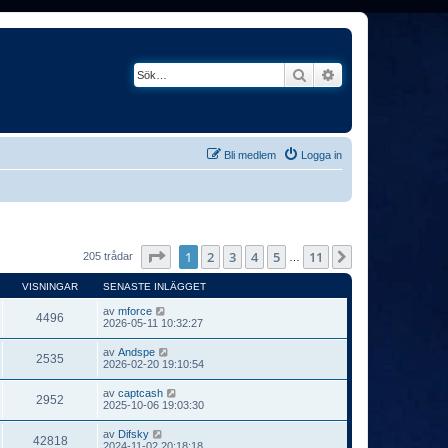
Sök
Avancerad söknin
Bli medlem
Logga in
Sida
1
av
11
1
2
3
4
5
11
Nästa
205 trådar
…
VISNINGAR
SENASTE INLÄGGET
av
mforce
4496
2026-05-11 10:32:27
av
Andspe
2535
2026-02-20 19:10:54
av
captcash
2952
2025-10-06 19:03:30
av
Difsky
42818
2024-11-02 20:18:18