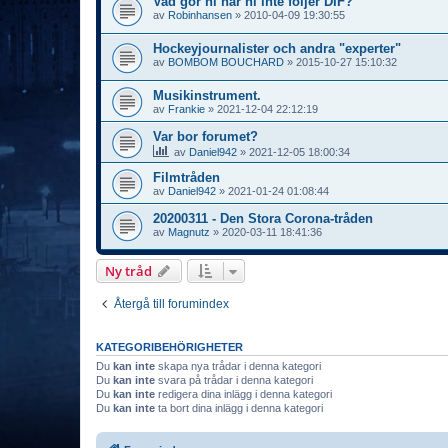
Vad gör ni när ni inte följer DIF?
av
Robinhansen
»
2010-04-09 19:30:55
Hockeyjournalister och andra "experter"
av
BOMBOM BOUCHARD
»
2015-10-27 15:10:32
Musikinstrument.
av
Frankie
»
2021-12-04 22:12:19
Var bor forumet?
av
Daniel942
»
2021-12-05 18:00:34
Filmtråden
av
Daniel942
»
2021-01-24 01:08:44
20200311 - Den Stora Corona-tråden
av
Magnutz
»
2020-03-11 18:41:36
Ny tråd
Återgå till forumindex
KATEGORIBEHÖRIGHETER
Du
kan inte
skapa nya trådar i denna kategori
Du
kan inte
svara på trådar i denna kategori
Du
kan inte
redigera dina inlägg i denna kategori
Du
kan inte
ta bort dina inlägg i denna kategori