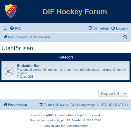
DIF Hockey Forum
FAQ
Bli medlem
Logga in
S
Forumindex
Utanför isen
ö
Utanför isen
k
Kategori
Rinkside Bar
Prat om allt mellan himmel och jord, som inte nödvändigtvis har med ishockey
att göra.
Trådar:
205
Hoppa till
Forumindex
Ta bort alla kakor
Alla tidsangivelser är UTC+01:00 UTC+1
Drivs av
phpBB
® Forum Software © phpBB Limited
Swedish translation by
phpBB Sweden
© 2006-2020
Integritetspolicy
|
Användarvillkor