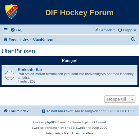
DIF Hockey Forum
FAQ
Bli medlem
Logga in
S
Forumindex
Utanför isen
ö
Utanför isen
k
Kategori
Rinkside Bar
Prat om allt mellan himmel och jord, som inte nödvändigtvis har med ishockey
att göra.
Trådar:
205
Hoppa till
Forumindex
Ta bort alla kakor
Alla tidsangivelser är UTC+01:00 UTC+1
Drivs av
phpBB
® Forum Software © phpBB Limited
Swedish translation by
phpBB Sweden
© 2006-2020
Integritetspolicy
|
Användarvillkor