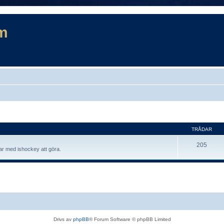
m
TRÅDAR
205
har med ishockey att göra.
Drivs av
phpBB
® Forum Software © phpBB Limited