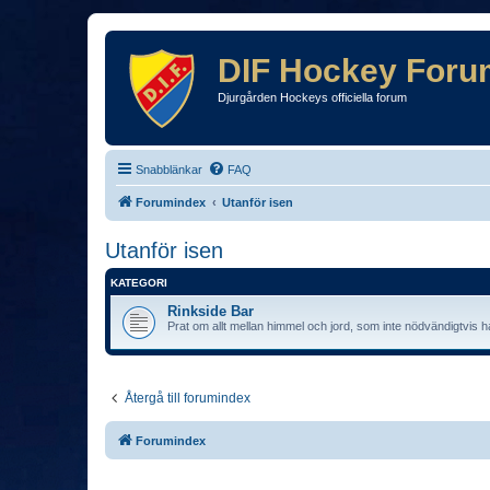
DIF Hockey Foru
Djurgården Hockeys officiella forum
Snabblänkar
FAQ
Forumindex
Utanför isen
Utanför isen
KATEGORI
Rinkside Bar
Prat om allt mellan himmel och jord, som inte nödvändigtvis 
Återgå till forumindex
Forumindex