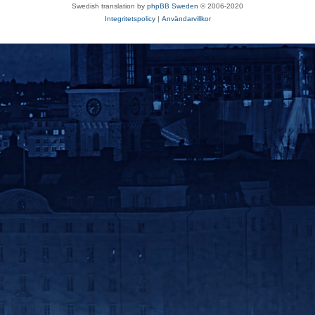
Swedish translation by
phpBB Sweden
© 2006-2020
Integritetspolicy
|
Användarvillkor