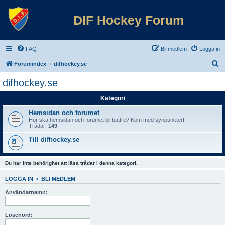
DIF Hockey Forum
FAQ
Bli medlem
Logga in
S
Forumindex
difhockey.se
ö
difhockey.se
k
Kategori
Hemsidan och forumet
Hur ska hemsidan och forumet bli bättre? Kom med synpunkter!
Trådar:
149
Till difhockey.se
Du har inte behörighet att läsa trådar i denna kategori.
LOGGA IN
•
BLI MEDLEM
Användarnamn:
Lösenord: