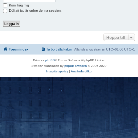
Kom ihåg mig
Dölj att jag är online denna session.
Hoppa till
Forumindex
Ta bort alla kakor
Alla tidsangivelser är UTC+01:00 UTC+1
Drivs av
phpBB
® Forum Software © phpBB Limited
Swedish translation by
phpBB Sweden
© 2006-2020
Integritetspolicy
|
Användarvillkor