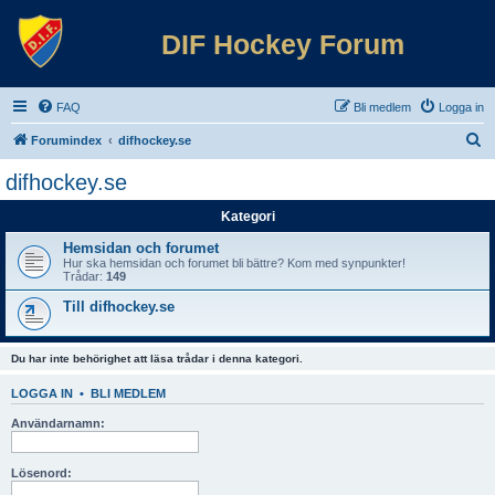
DIF Hockey Forum
FAQ
Bli medlem
Logga in
S
Forumindex
difhockey.se
ö
difhockey.se
k
Kategori
Hemsidan och forumet
Hur ska hemsidan och forumet bli bättre? Kom med synpunkter!
Trådar:
149
Till difhockey.se
Du har inte behörighet att läsa trådar i denna kategori.
LOGGA IN
•
BLI MEDLEM
Användarnamn:
Lösenord: