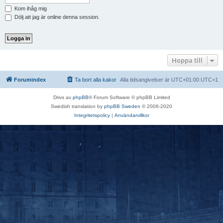
Kom ihåg mig
Dölj att jag är online denna session.
Hoppa till
Forumindex
Ta bort alla kakor
Alla tidsangivelser är UTC+01:00 UTC+1
Drivs av
phpBB
® Forum Software © phpBB Limited
Swedish translation by
phpBB Sweden
© 2006-2020
Integritetspolicy
|
Användarvillkor