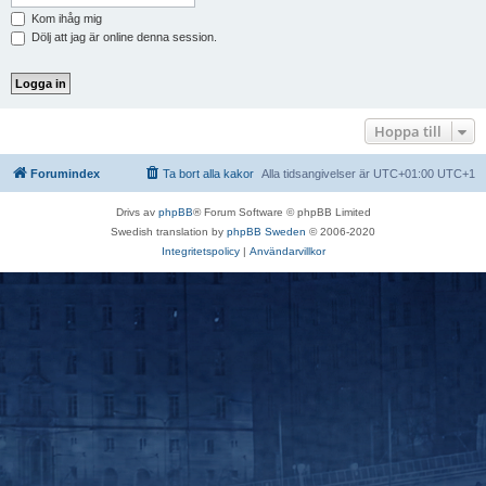
Kom ihåg mig
Dölj att jag är online denna session.
Hoppa till
Forumindex
Ta bort alla kakor
Alla tidsangivelser är UTC+01:00 UTC+1
Drivs av
phpBB
® Forum Software © phpBB Limited
Swedish translation by
phpBB Sweden
© 2006-2020
Integritetspolicy
|
Användarvillkor