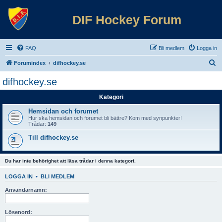
DIF Hockey Forum
FAQ
Bli medlem
Logga in
S
Forumindex
difhockey.se
ö
difhockey.se
k
Kategori
Hemsidan och forumet
Hur ska hemsidan och forumet bli bättre? Kom med synpunkter!
Trådar:
149
Till difhockey.se
Du har inte behörighet att läsa trådar i denna kategori.
LOGGA IN
•
BLI MEDLEM
Användarnamn:
Lösenord: