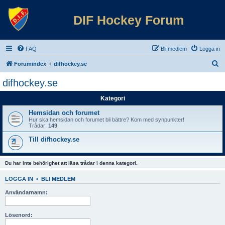
DIF Hockey Forum
FAQ
Bli medlem
Logga in
S
Forumindex
difhockey.se
ö
difhockey.se
k
Kategori
Hemsidan och forumet
Hur ska hemsidan och forumet bli bättre? Kom med synpunkter!
Trådar:
149
Till difhockey.se
Du har inte behörighet att läsa trådar i denna kategori.
LOGGA IN
•
BLI MEDLEM
Användarnamn:
Lösenord: