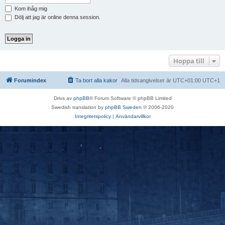
Kom ihåg mig
Dölj att jag är online denna session.
Hoppa till
Forumindex
Ta bort alla kakor
Alla tidsangivelser är UTC+01:00 UTC+1
Drivs av
phpBB
® Forum Software © phpBB Limited
Swedish translation by
phpBB Sweden
© 2006-2020
Integritetspolicy
|
Användarvillkor